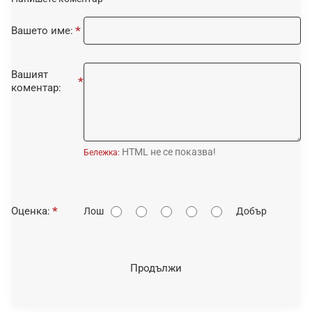
Вашето име:
Вашият
коментар:
HTML не се показва!
Бележка:
О
Оценка:
Лош
Добър
ц
е
н
Продължи
к
а
: