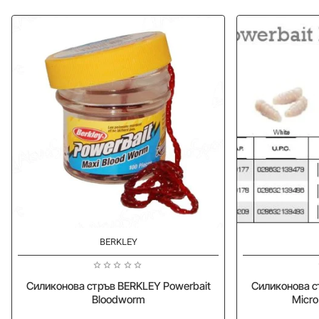
-25%
-25%
BERKLEY
Силиконова стръв BERKLEY Powerbait
Силиконова с
Bloodworm
Micro