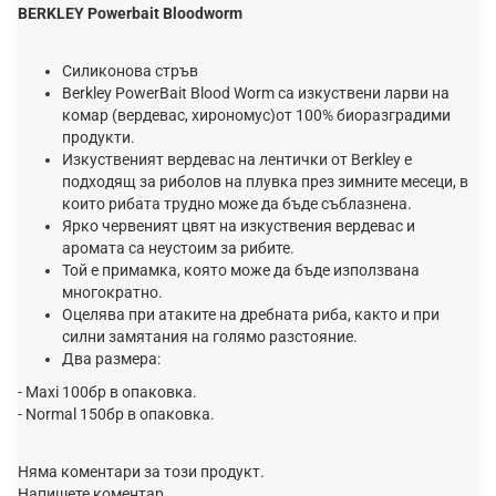
BERKLEY Powerbait Bloodworm
Силиконова стръв
Berkley PowerBait Blood Worm са изкуствени ларви на
комар (вердевас, хирономус)от 100% биоразградими
продукти.
Изкуственият вердевас на лентички от Berkley е
подходящ за риболов на плувка през зимните месеци, в
които рибата трудно може да бъде съблазнена.
Ярко червеният цвят на изкуствения вердевас и
аромата са неустоим за рибите.
Той е примамка, която може да бъде използвана
многократно.
Оцелява при атаките на дребната риба, както и при
силни замятания на голямо разстояние.
Два размера:
- Maxi 100бр в опаковка.
- Normal 150бр в опаковка.
Няма коментари за този продукт.
Напишете коментар