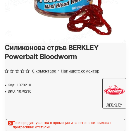
Силиконова стръв BERKLEY
-25%
Powerbait Bloodworm
0 коментара
•
Напишете коментар
Код:
1079210
SKU:
1079210
BERKLEY
Този продукт участва в промоция и за него не се прилагат
прогресивни отстъпки.