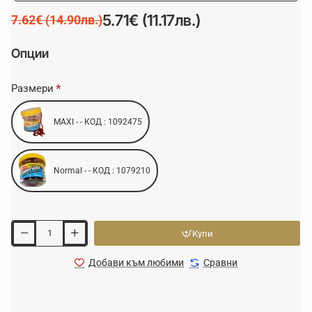
5.71€ (11.17лв.)
7.62€ (14.90лв.)
Опции
Размери
MAXI - - КОД : 1092475
Normal - - КОД : 1079210
Купи
Добави към любими
Сравни