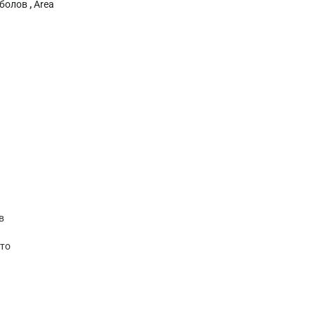
иболов
,
Area
в
ето