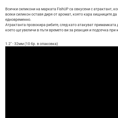
Всички силикони на марката FishUP са овкусени с атрактант, ко
всеки силикон оставя диря от аромат, която кара хищниците да 
едновременно.
Атрактанта провокира рибите, след като атакуват примамката да
което ще увеличи в пъти времето ви за реакция и подсечка при 
1.2" - 32мм (10 бр. в опаковка)