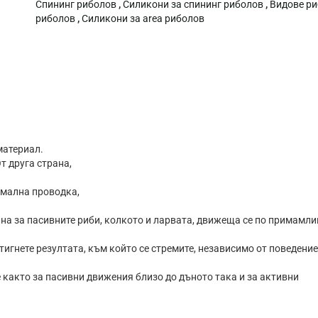
Спининг риболов
,
Силикони за спининг риболов
,
Видове р
риболов
,
Силикони за area риболов
материал.
т друга страна,
имална проводка,
на за пасивните риби, колкото и ларвата, движеща се по примамли
игнете резултата, към който се стремите, независимо от поведени
 както за пасивни движения близо до дъното така и за активни