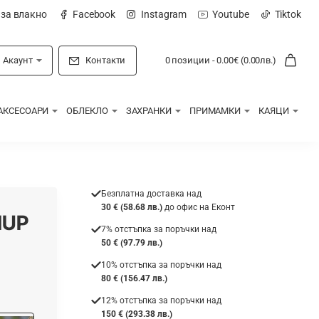
 за влакно
Facebook
Instagram
Youtube
Tiktok
Акаунт
Контакти
0 позиции - 0.00€ (0.00лв.)
АКСЕСОАРИ
ОБЛЕКЛО
ЗАХРАНКИ
ПРИМАМКИ
КАЯЦИ
Безплатна доставка над
30 € (58.68 лв.)
до офис на Еконт
HUP
7% отстъпка за поръчки над
50 € (97.79 лв.)
10% отстъпка за поръчки над
80 € (156.47 лв.)
12% отстъпка за поръчки над
150 € (293.38 лв.)