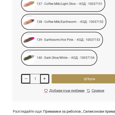
137 - Coffee Milk/Light Olive - - КОД : 10037151
138 - Coffee Milk/Earthworm - - КОД : 10037152
139 - Earthworm/Hot Pink - - КОД : 10037153
140 - Dark Olive/White - - КОД : 10037154
Купи
Добави към любими
Сравни
Разгледайте още:
Примамки за риболов
,
Силиконови прим