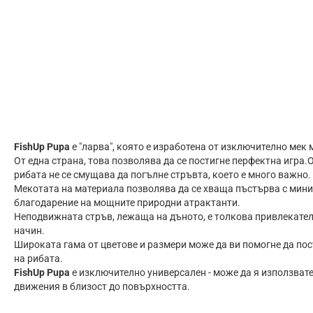
FishUp Pupa
е "ларва", която е изработена от изключително мек 
От една страна, това позволява да се постигне перфектна игра.О
рибата не се смущава да погълне стръвта, което е много важно.
Мекотата на материала позволява да се хваща пъстърва с мин
благодарение на мощните природни атрактанти.
Неподвижната стръв, лежаща на дъното, е толкова привлекател
начин.
Широката гама от цветове и размери може да ви помогне да пост
на рибата.
FishUp Pupa
е изключително универсален - може да я използвате
движения в близост до повърхността.