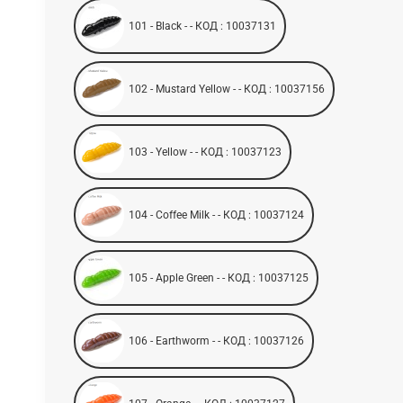
101 - Black - - КОД : 10037131
102 - Mustard Yellow - - КОД : 10037156
103 - Yellow - - КОД : 10037123
104 - Coffee Milk - - КОД : 10037124
105 - Apple Green - - КОД : 10037125
106 - Earthworm - - КОД : 10037126