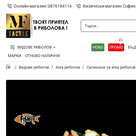
Онлайн магазин: 0876184114
Физически магазин София
Търси...
🎣
ВИДОВЕ РИБОЛОВ
НОВО
ПРОМО
ВЪ
МАРКИ
ОТНОВО НАЛИЧНИ
Видове риболов
Area риболов
Силикони за area риболов
home