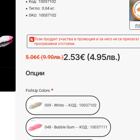
Код:
10037102
Тегло:
0.04 кг.
SKU:
10037102
FI
Този продукт участва в промоция и за него не се прилагат
прогресивни отстъпки.
2.53€ (4.95лв.)
5.06€ (9.90лв.)
Опции
FishUp Colors
009 - White - - КОД : 10037102
048 - Bubble Gum - - КОД : 10037111