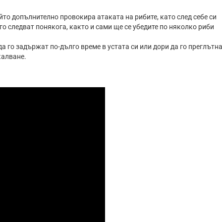
йто допълнително провокира атаката на рибите, като след себе си
го следват понякога, както и сами ще се убедите по няколко риби
 го задържат по-дълго време в устата си или дори да го преглътна
калване.