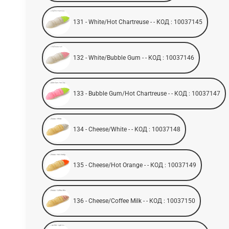
131 - White/Hot Chartreuse - - КОД : 10037145
132 - White/Bubble Gum - - КОД : 10037146
133 - Bubble Gum/Hot Chartreuse - - КОД : 10037147
134 - Cheese/White - - КОД : 10037148
135 - Cheese/Hot Orange - - КОД : 10037149
136 - Cheese/Coffee Milk - - КОД : 10037150