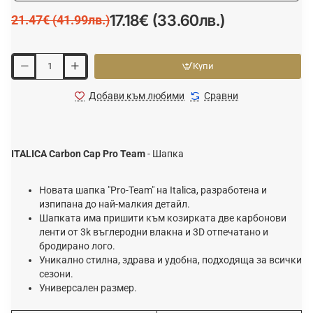
17.18€ (33.60лв.)
21.47€ (41.99лв.)
Купи
Добави към любими
Сравни
ITALICA Carbon Cap Pro Team
- Шапка
Новата шапка "Pro-Team" на Italica, разработена и
изпипана до най-малкия детайл.
Шапката има пришити към козирката две карбонови
ленти от 3k въглеродни влакна и 3D отпечатано и
бродирано лого.
Уникално стилна, здрава и удобна, подходяща за всички
сезони.
Универсален размер.