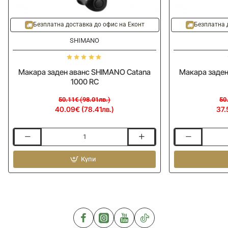
-20%
-25%
Безплатна доставка до офис на Еконт
Безплатна 
SHIMANO
Макара заден аванс SHIMANO Catana
Макара заден
1000 RC
50.11€ (98.01лв.)
50
40.09€ (78.41лв.)
37.
Макара
Макара
заден
заден
аванс
Купи
аванс
SHIMANO
SHIMANO
Catana
Catana
1000
3000
RC
SRC