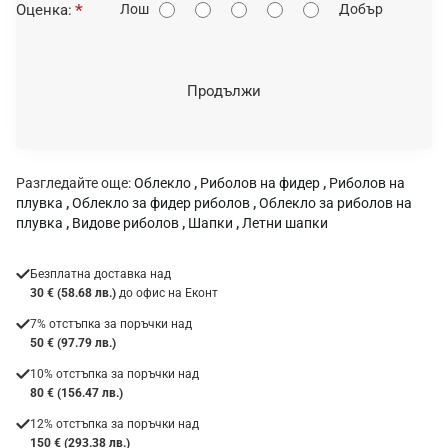
О
Оценка:
Лош
Добър
ц
е
н
Продължи
к
а
:
Разгледайте още:
Облекло
,
Риболов на фидер
,
Риболов на
плувка
,
Облекло за фидер риболов
,
Облекло за риболов на
плувка
,
Видове риболов
,
Шапки
,
Летни шапки
Безплатна доставка над
30 € (58.68 лв.)
до офис на Еконт
7% отстъпка за поръчки над
50 € (97.79 лв.)
10% отстъпка за поръчки над
80 € (156.47 лв.)
12% отстъпка за поръчки над
150 € (293.38 лв.)