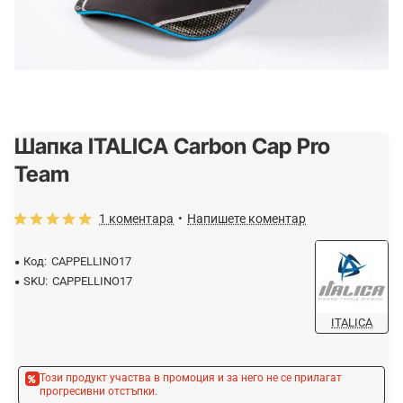
Шапка ITALICA Carbon Cap Pro
-20%
Team
1 коментара
•
Напишете коментар
Код:
CAPPELLINO17
SKU:
CAPPELLINO17
ITALICA
Този продукт участва в промоция и за него не се прилагат
прогресивни отстъпки.