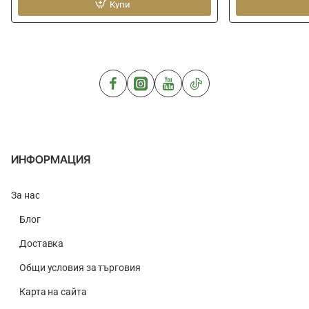
RS2
Купи
RS2
Seatbox
Seatbox
-
-
Aqua
Black
Carbon
ИНФОРМАЦИЯ
За нас
Блог
Доставка
Общи условия за търговия
Карта на сайта