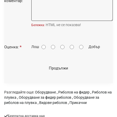
коментар:
HTML не се показва!
Бележка:
О
Оценка:
Лош
Добър
ц
е
н
Продължи
к
а
:
Разгледайте още:
Оборудване
,
Риболов на фидер
,
Риболов на
плувка
,
Оборудване за фидер риболов
,
Оборудване за
риболов на плувка
,
Видове риболов
,
Прикачни
Безплатна доставка над