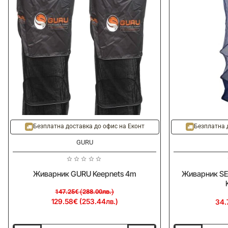
-12%
Безплатна доставка до офис на Еконт
Безплатна 
GURU
Живарник GURU Keepnets 4m
Живарник SE
147.25€ (288.00лв.)
129.58€ (253.44лв.)
34.