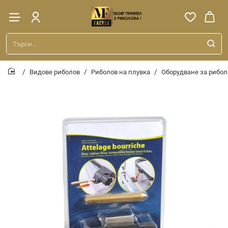
Търси...
Видове риболов
Риболов на плувка
Оборудване за рибол
home