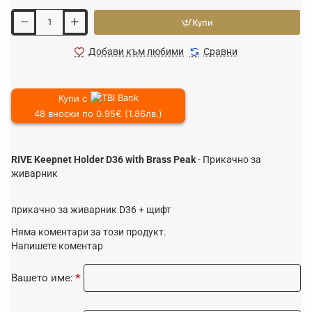
Купи
Добави към любими
Сравни
Купи с
48 вноски по 0.95€ (1.86лв.)
RIVE Keepnet Holder D36 with Brass Peak
- Прикачно за
живарник
прикачно за живарник D36 + щифт
Няма коментари за този продукт.
Напишете коментар
Вашето име: