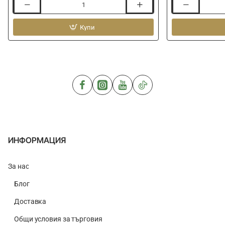
Живарник
Живарник
GURU
SENSAS
Keepnets
Купи
Navy
4m
Rectangular
Keepnet
2m
ИНФОРМАЦИЯ
За нас
Блог
Доставка
Общи условия за търговия