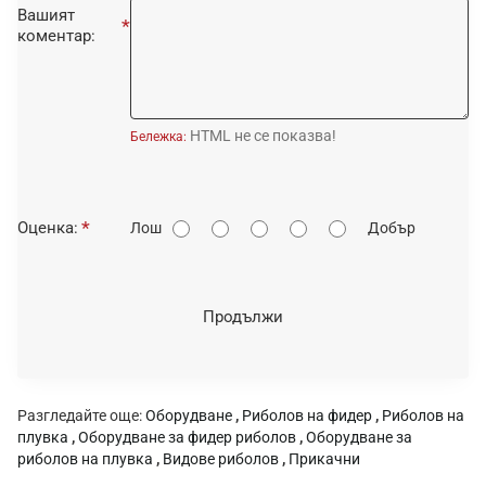
Вашият
коментар:
HTML не се показва!
Бележка:
О
Оценка:
Лош
Добър
ц
е
н
Продължи
к
а
:
Разгледайте още:
Оборудване
,
Риболов на фидер
,
Риболов на
плувка
,
Оборудване за фидер риболов
,
Оборудване за
риболов на плувка
,
Видове риболов
,
Прикачни