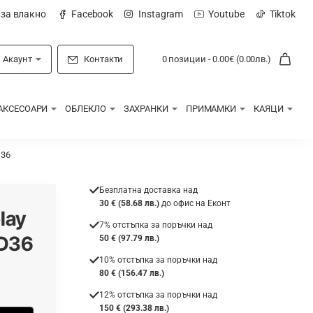
 за влакно
Facebook
Instagram
Youtube
Tiktok
Акаунт
Контакти
0 позиции - 0.00€ (0.00лв.)
АКСЕСОАРИ
ОБЛЕКЛО
ЗАХРАНКИ
ПРИМАМКИ
КАЯЦИ
D36
Безплатна доставка над
30 € (58.68 лв.)
до офис на Еконт
lay
7% отстъпка за поръчки над
 D36
50 € (97.79 лв.)
10% отстъпка за поръчки над
80 € (156.47 лв.)
12% отстъпка за поръчки над
150 € (293.38 лв.)