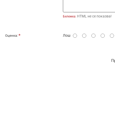
HTML не се показва!
Бележка:
О
Лош
Оценка:
ц
е
н
П
к
а
: