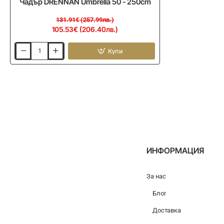
Чадър DRENNAN Umbrella 50 - 250cm
131.91€ (257.99лв.)
105.53€ (206.40лв.)
Купи
Чадър
DRENNAN
Umbrella
50
-
250cm
ИНФОРМАЦИЯ
За нас
Блог
Доставка