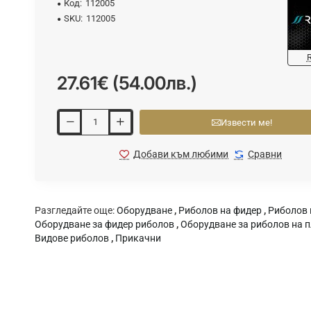
Код:
112005
SKU:
112005
27.61€ (54.00лв.)
Извести ме!
Добави към любими
Сравни
Разгледайте още:
Оборудване
,
Риболов на фидер
,
Риболов 
ВАЙТЕ
Оборудване за фидер риболов
,
Оборудване за риболов на 
Видове риболов
,
Прикачни