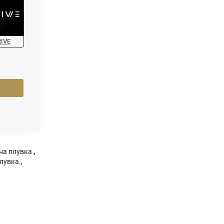
RIVE
на плувка
,
плувка
,