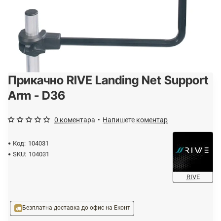
Прикачно RIVE Landing Net Support
Спрян от производство
Arm - D36
0 коментара
•
Напишете коментар
Код:
104031
SKU:
104031
RIVE
Безплатна доставка до офис на Еконт