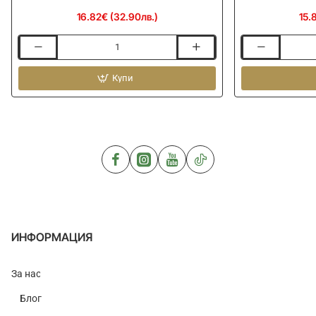
16.82€ (32.90лв.)
15.
Ролер
Ролер
PRESTON
PRESTON
Offbox
Купи
Offbox
Pro-
Pro-
EVA
EVA
Roller
Roller
Large
Small
ИНФОРМАЦИЯ
За нас
Блог