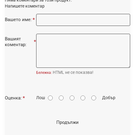
Напишете коментар
Вашето име:
Вашият
коментар:
HTML не се показва!
Бележка:
О
Оценка:
Лош
Добър
ц
е
н
Продължи
к
а