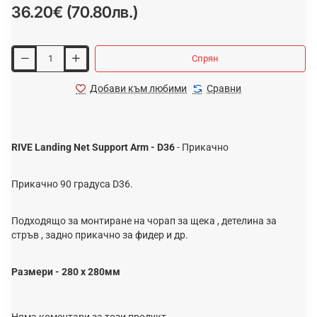
36.20€ (70.80лв.)
Спрян
Добави към любими
Сравни
RIVE Landing Net Support Arm - D36
- Прикачно
Прикачно 90 градуса D36.
Подходящо за монтиране на чорап за щека , детелина за
стръв , задно прикачно за фидер и др.
Размери - 280 х 280мм
Няма коментари за този продукт.