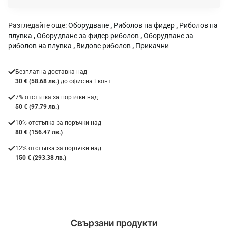
:
Разгледайте още:
Оборудване
,
Риболов на фидер
,
Риболов на
плувка
,
Оборудване за фидер риболов
,
Оборудване за
риболов на плувка
,
Видове риболов
,
Прикачни
Безплатна доставка над
30 € (58.68 лв.)
до офис на Еконт
7% отстъпка за поръчки над
50 € (97.79 лв.)
10% отстъпка за поръчки над
80 € (156.47 лв.)
12% отстъпка за поръчки над
150 € (293.38 лв.)
Свързани продукти