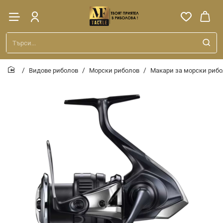
Търси...
Видове риболов
Морски риболов
Макари за морски риб
home