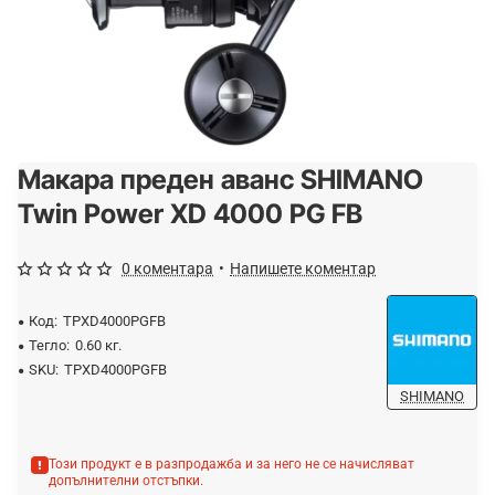
Макара преден аванс SHIMANO
-20%
Twin Power XD 4000 PG FB
0 коментара
•
Напишете коментар
Код:
TPXD4000PGFB
Тегло:
0.60 кг.
SKU:
TPXD4000PGFB
SHIMANO
Този продукт е в разпродажба и за него не се начисляват
допълнителни отстъпки.