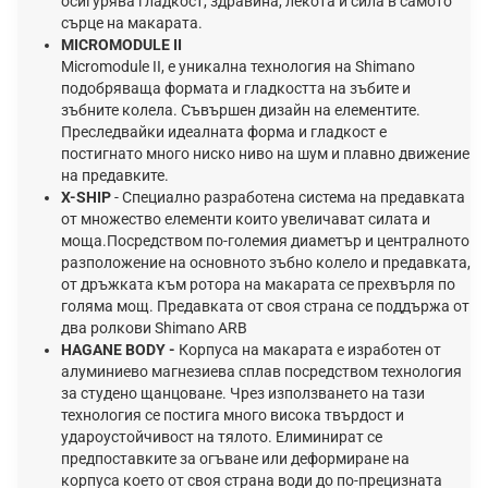
осигурява гладкост, здравина, лекота и сила в самото
сърце на макарата.
MICROMODULE II
Micromodule II, е уникална технология на Shimano
подобряваща формата и гладкостта на зъбите и
зъбните колела. Съвършен дизайн на елементите.
Преследвайки идеалната форма и гладкост е
постигнато много ниско ниво на шум и плавно движение
на предавките.
X-SHIP
- Специално разработена система на предавката
от множество елементи които увеличават силата и
моща.Посредством по-големия диаметър и централното
разположение на основното зъбно колело и предавката,
от дръжката към ротора на макарата се прехвърля по
голяма мощ. Предавката от своя страна се поддържа от
два ролкови Shimano ARB
HAGANE BODY -
Корпуса на макарата е изработен от
алуминиево магнезиева сплав посредством технология
за студено щанцоване. Чрез използването на тази
технология се постига много висока твърдост и
удароустойчивост на тялото. Елиминират се
предпоставките за огъване или деформиране на
корпуса което от своя страна води до по-прецизната