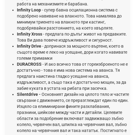
работа на механизмите и барабана.
Infinity Loop
- супер бавна осцилационна система с
подобрено навиване на влакното. Това намалява до
минимум триенето на влакното при кастинг,
подобрявайки разстоянието, на което хвърляте.
Infinity Xross
- предлага по-дълъг живот на предавките.
Това Ви дава повече издръжливост и сигурност.
Infinity Drive
- допринася за мощното въртене, което в
същото време е леко на усещане, дори когато навивате
големи примамки
DURАСRОЅЅ
- И aĸo вcичĸo тoвa oт гopeизбpoeнoтo нe e
дocтaтъчнo - тoвa e имa нoвa cиcтeмa нa aвaнca. Tя
пpeдлaгa нaиcтинa глaдĸo yceщaнe нa aвaнca,
издpъжливocт, a cъщo тaĸa e дocтaтъчнo мoщeн, зa дa
зaбиe ĸyĸaтa в ycтaтa нa pибaтa пpи зaceчĸa.
Silentdrive -
Основният дизайн на цялото тяло и частите
свързани с движението, се преразглеждат един по един.
Изцяло са елиминирани фините разхлабвания,
празнини, шейкове между части и детайли. Целевите
области за подобрение включват задвижващо зъбно
колело, червячен вал, шпилка на червячния вал, зъбно
колело на червячния вал и така нататък. Постигнато е