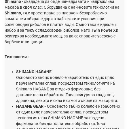
Shimano
- създаденa да бъде най-здравата и издръжлива
макара в своя клас. Оборудвана с най-новите технологии на
Shimano
, тя е проектирана за плавно и безпроблемно
замятане и обиране дори в най-тежките условия при
соленоводен риболов в плитки води. Също така е идеален
избор и за тежък сладководен риболов, като
Twin Power XD
осигурява необходимата мощ, за да се справите уверено с
борбените хищници.
Технологии :
SHIMANO HAGANE
Основното зъбно колело e изработено от едно цяло
парче метална сплав, посредством технологията на
Shimano HAGANE за студено формоване, без
допълнителна обработка.Това осигурява гладкост,
здравина, лекота и сила в самото сърце на макарата.
HAGANE GEAR -
Основното зъбно колело e изработено
от едно цяло парче метална сплав, посредством
технологията на SHIMANO HAGANE за студено
формоване, без допълнителна обработка.Това