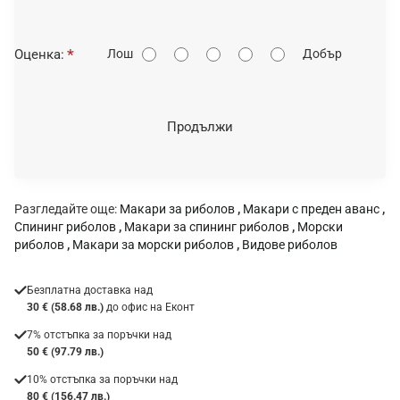
О
Оценка:
Лош
Добър
ц
е
н
Продължи
к
а
:
Разгледайте още:
Макари за риболов
,
Макари с преден аванс
,
Спининг риболов
,
Макари за спининг риболов
,
Морски
риболов
,
Макари за морски риболов
,
Видове риболов
Безплатна доставка над
30 € (58.68 лв.)
до офис на Еконт
7% отстъпка за поръчки над
50 € (97.79 лв.)
10% отстъпка за поръчки над
80 € (156.47 лв.)