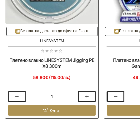
Безплатна доставка до офис на Еконт
Безплатна 
LINESYSTEM
Плетено влакно LINESYSTEM Jigging PE
Плетено вла
X8 300m
Gam
58.80€ (115.00лв.)
49.
Плетено
Плетено
влакно
влакно
LINESYSTEM
Купи
LINESYSTEM
Jigging
Metal
PE
Game
X8
PE
300m
x8