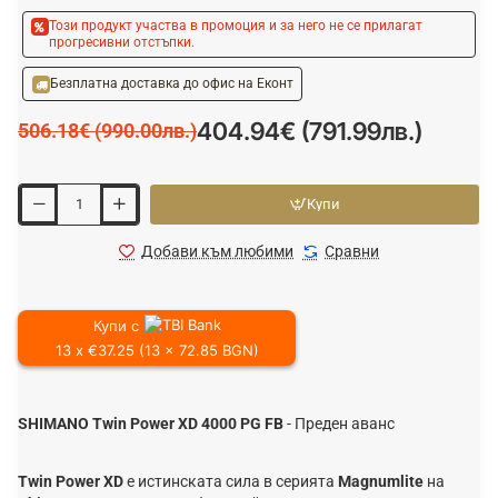
Този продукт участва в промоция и за него не се прилагат
прогресивни отстъпки.
Безплатна доставка до офис на Еконт
404.94€ (791.99лв.)
506.18€ (990.00лв.)
Купи
Добави към любими
Сравни
Купи с
13 x €37.25 (13 x 72.85 BGN)
SHIMANO Twin Power XD 4000 PG FB
- Преден аванс
Twin Power XD
е истинската сила в серията
Magnumlite
на