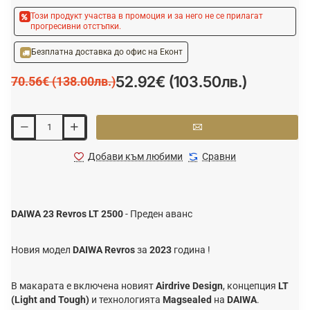
Този продукт участва в промоция и за него не се прилагат
прогресивни отстъпки.
Безплатна доставка до офис на Еконт
52.92€ (103.50лв.)
70.56€ (138.00лв.)
Добави към любими
Сравни
DAIWA 23 Revros LT 2500
- Преден аванс
Новия модел
DAIWA Revros
за
2023
година !
В макарата е включена новият
Airdrive Design
, концепция
LT
(Light and Tough)
и технологията
Magsealed
на
DAIWA
.