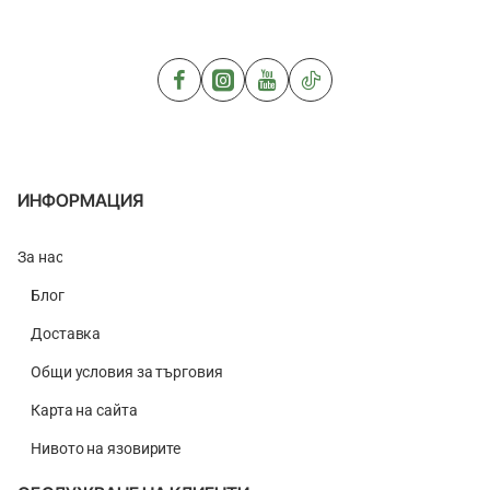
Braid
Mantis
X8
Green
150m
-
MU
150m
ИНФОРМАЦИЯ
За нас
Блог
Доставка
Общи условия за търговия
Карта на сайта
Нивото на язовирите