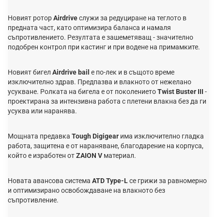
Новият ротор
Airdrive
служи за редуциране на теглото в
предната част, като оптимизира баланса и намаля
съпротивлението. Резултата е зашеметяващ - значително
подобрен контрол при кастинг и при водене на примамките.
Новият бигел
Airdrive bail
е по-лек и в същото време
изключително здрав. Предпазва и влакното от нежелано
усукване. Ролката на бигела е от поколението
Twist Buster III
-
проектирана за интензивна работа с плетени влакна без да ги
усуква или наранява.
Мощната предавка
Tough Digigear
има изключително гладка
работа, защитена е от нараняване, благодарение на корпуса,
който е изработен от
ZAION V
материал.
Новата авансова система
ATD Type-L
се грижи за равномерно
и оптимизирано освобождаване на влакното без
съпротивление.