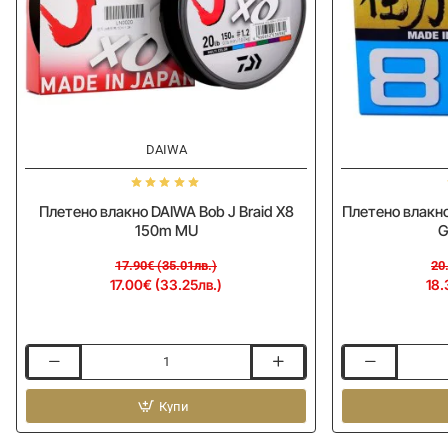
-5%
-10%
DAIWA
Плетено влакно DAIWA Bob J Braid X8
Плетено влакно
150m MU
G
17.90€ (35.01лв.)
20
17.00€ (33.25лв.)
18.
Плетено
Плетено
влакно
влакно
DAIWA
Купи
SHIMANO
Bob
Kairiki
J
8