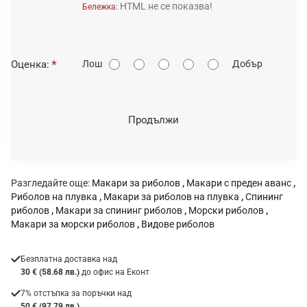
HTML не се показва!
Бележка:
О
Оценка:
Лош
Добър
ц
е
н
Продължи
к
а
:
Разгледайте още:
Макари за риболов
,
Макари с преден аванс
,
Риболов на плувка
,
Макари за риболов на плувка
,
Спининг
риболов
,
Макари за спининг риболов
,
Морски риболов
,
Макари за морски риболов
,
Видове риболов
Безплатна доставка над
30 € (58.68 лв.)
до офис на Еконт
7% отстъпка за поръчки над
50 € (97.79 лв.)