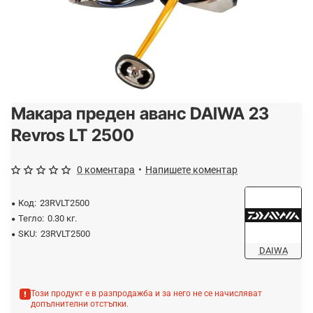
Макара преден аванс DAIWA 23
-25%
ОЧАКВАЙТЕ
Revros LT 2500
0 коментара
•
Напишете коментар
Код:
23RVLT2500
Тегло:
0.30 кг.
SKU:
23RVLT2500
DAIWA
Този продукт е в разпродажба и за него не се начисляват
допълнителни отстъпки.