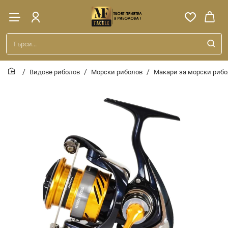
Търси...
Видове риболов
Морски риболов
Макари за морски риб
home