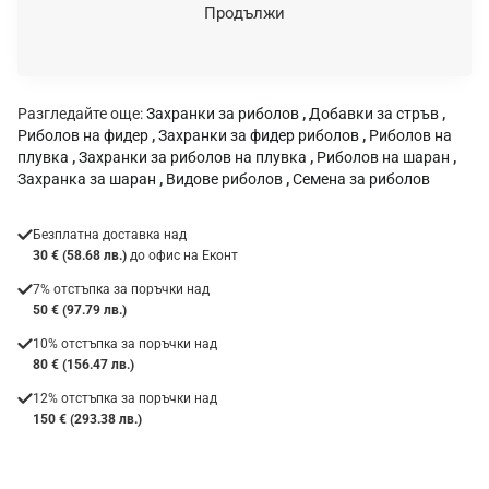
н
Продължи
к
а
:
Разгледайте още:
Захранки за риболов
,
Добавки за стръв
,
Риболов на фидер
,
Захранки за фидер риболов
,
Риболов на
плувка
,
Захранки за риболов на плувка
,
Риболов на шаран
,
Захранка за шаран
,
Видове риболов
,
Семена за риболов
Безплатна доставка над
30 € (58.68 лв.)
до офис на Еконт
7% отстъпка за поръчки над
50 € (97.79 лв.)
10% отстъпка за поръчки над
80 € (156.47 лв.)
12% отстъпка за поръчки над
150 € (293.38 лв.)