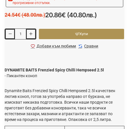
прогресивни отстъпки.
20.86€ (40.80лв.)
24.54€ (48.00лв.)
Купи
Добави към любими
Сравни
DYNAMITE BAITS Frenzied Spicy Chilli Hempseed 2.5l
- Пикантен коноп
Dynamite Baits Frenzied Spicy Chilli Hempseed 2.5l качествен
лютив коноп, готов за употреба направо от буркана, не
изискват никаква подготовка. Всички наши продукти се
приготвят без добавени консерванти, така че всички
естествени захари, мазнини и атрактанти се запазват по
време на процеса на приготвяне. Опаковка от 2,5 литра.