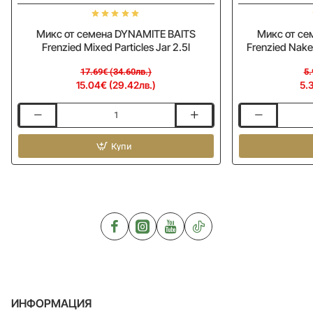
Микс от семена DYNAMITE BAITS
Микс от се
Frenzied Mixed Particles Jar 2.5l
Frenzied Nake
17.69€ (34.60лв.)
5.
15.04€ (29.42лв.)
5.
Микс
Микс
от
от
семена
Купи
семена
DYNAMITE
DYNAMITE
BAITS
BAITS
Frenzied
Frenzied
Mixed
Naked
Particles
Pulses
Jar
&
2.5l
Particles
700g
ИНФОРМАЦИЯ