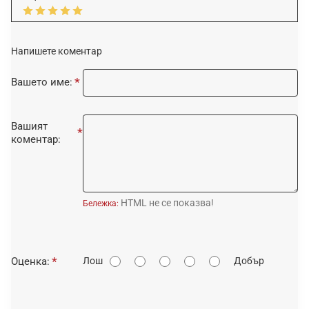
Напишете коментар
Вашето име:
Вашият
коментар:
HTML не се показва!
Бележка:
О
Оценка:
Лош
Добър
ц
е