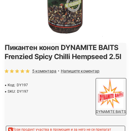
Пикантен коноп DYNAMITE BAITS
-15%
Frenzied Spicy Chilli Hempseed 2.5l
5 коментара
•
Напишете коментар
Код:
DY197
SKU:
DY197
DYNAMITE BAITS
Този продукт участва в промоция и за него не се прилагат