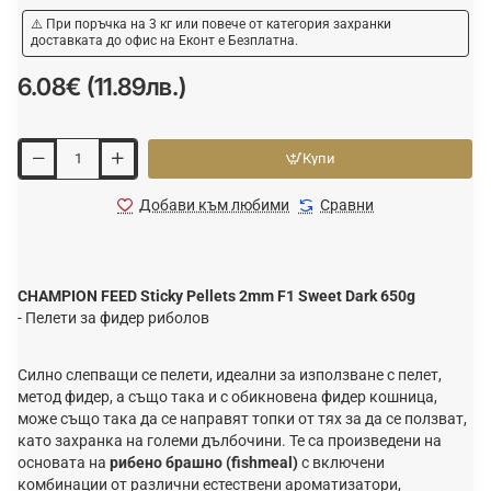
⚠️ При поръчка на 3 кг или повече от категория захранки
доставката до офис на Еконт е Безплатна.
6.08€ (11.89лв.)
Купи
Добави към любими
Сравни
CHAMPION FEED Sticky Pellets 2mm F1 Sweet Dark 650g
- Пелети за фидер риболов
Силно слепващи се пелети, идеални за използване с пелет,
метод фидер, а също така и с обикновена фидер кошница,
може също така да се направят топки от тях за да се ползват,
като захранка на големи дълбочини. Те са произведени на
основата на
рибено брашно (fishmeal)
с включени
комбинации от различни естествени ароматизатори,