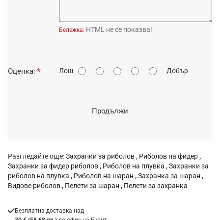
HTML не се показва!
Бележка:
О
Оценка:
Лош
Добър
ц
е
н
Продължи
к
а
:
Разгледайте още:
Захранки за риболов
,
Риболов на фидер
,
Захранки за фидер риболов
,
Риболов на плувка
,
Захранки за
риболов на плувка
,
Риболов на шаран
,
Захранка за шаран
,
Видове риболов
,
Пелети за шаран
,
Пелети за захранка
Безплатна доставка над
30 € (58.68 лв.)
до офис на Еконт