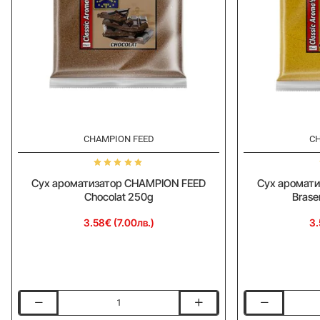
CHAMPION FEED
CH
Сух ароматизатор CHAMPION FEED
Сух аромат
Chocolat 250g
Brase
3.58€ (7.00лв.)
3.
Сух
Сух