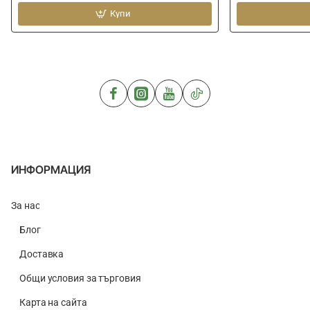
ароматизатор
ароматизатор
CHAMPION
Купи
CHAMPION
FEED
FEED
Chocolat
Brasem
250g
Caramel
250g
ИНФОРМАЦИЯ
За нас
Блог
Доставка
Общи условия за търговия
Карта на сайта