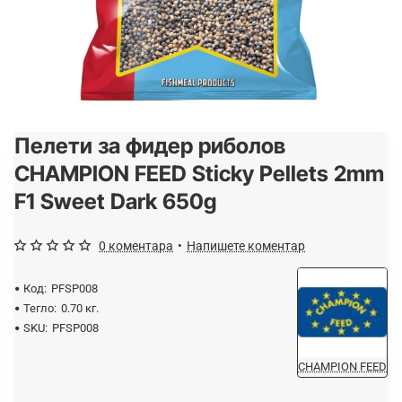
Пелети за фидер риболов
CHAMPION FEED Sticky Pellets 2mm
F1 Sweet Dark 650g
0 коментара
•
Напишете коментар
Код:
PFSP008
Тегло:
0.70 кг.
SKU:
PFSP008
CHAMPION FEED