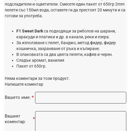
подсладители и оцветители. Смесете един пакет от 650гр 2mm
пелети със 150мл вода, оставете ги да престоят 20 минути и са
готови за употреба.
F1 Sweet
Dark
са подходящи за риболов на шарани,
каракуди и платики и др. в канали, реки и езера.
За използване с пелет, банджо, метод фидер, фидер
кошничка, захранване от ръка и къпиране.
В опаковката са два цвята пелети, кафяв и черен.
Сладък аромат, ванилия
Пакет от 650гр.
Няма коментари за този продукт.
Напишете коментар
Вашето име:
Вашият
коментар: