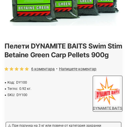
Пелети DYNAMITE BAITS Swim Stim
-15%
Betaine Green Carp Pellets 900g
6 коментара
•
Напишете коментар
Код:
DY100
Тегло:
0.92 кг.
SKU:
DY100
DYNAMITE BAITS
⚠️ При поръчка на 3 кг или повече от категория захранки