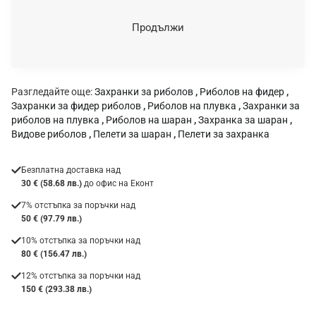
е
н
Продължи
к
а
:
Разгледайте още:
Захранки за риболов
,
Риболов на фидер
,
Захранки за фидер риболов
,
Риболов на плувка
,
Захранки за
риболов на плувка
,
Риболов на шаран
,
Захранка за шаран
,
Видове риболов
,
Пелети за шаран
,
Пелети за захранка
Безплатна доставка над
30 € (58.68 лв.)
до офис на Еконт
7% отстъпка за поръчки над
50 € (97.79 лв.)
10% отстъпка за поръчки над
80 € (156.47 лв.)
12% отстъпка за поръчки над
150 € (293.38 лв.)