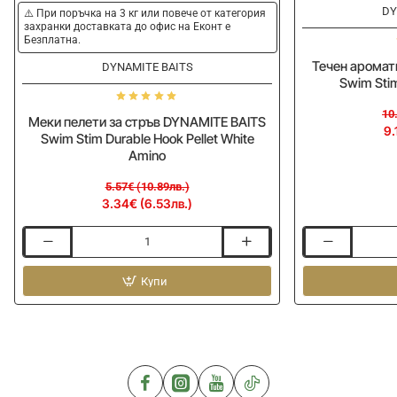
-40%
-10%
DY
⚠️ При поръчка на 3 кг или повече от категория
захранки доставката до офис на Еконт е
Безплатна.
Течен аромат
DYNAMITE BAITS
Swim Stim
10
Меки пелети за стръв DYNAMITE BAITS
9.
Swim Stim Durable Hook Pellet White
Amino
5.57€ (10.89лв.)
3.34€ (6.53лв.)
Меки
Течен
пелети
ароматизатор
за
Купи
DYNAMITE
стръв
BAITS
DYNAMITE
Swim
BAITS
Stim
Swim
Pellet
Stim
Soaks
Durable
500ml