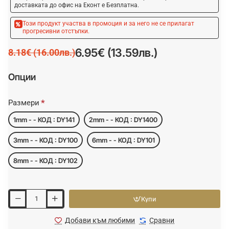
доставката до офис на Еконт е Безплатна.
Този продукт участва в промоция и за него не се прилагат
прогресивни отстъпки.
6.95€ (13.59лв.)
8.18€ (16.00лв.)
Опции
Размери
1mm - - КОД : DY141
2mm - - КОД : DY1400
3mm - - КОД : DY100
6mm - - КОД : DY101
8mm - - КОД : DY102
Купи
Добави към любими
Сравни