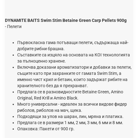
DYNAMITE BAITS Swim Stim Betaine Green Carp Pellets 900g
- Пелети
Първокласна гама потъващи пелети, съдържаща най-
добрите рибни брашна.
Съставките са изцяло на основата на КОІ технологията
за пълноценно хранене.
Включва доказани ароматизатори и добавки за пелети,
същите като при захранките от гамата Swim Stim, а
именно чист крил и бетаин, които задържат рибите на
хранителното без да я прехранват.
Предлага ce в разновидностите Betaine Green, Amino
Original, Rеd Krill и Аmіnо Вlасk.
Много универсални - идеален за всички видoвe фидер
риболов, риболов на мач, щека.
Подходящи за улов на шаран, лин, мряна и платика.
Предлага се в размери 1 мм, 2 мм, 3 мм, 6 мм и 8 мм.
Опаковка: Πaĸeти от 900 гр.