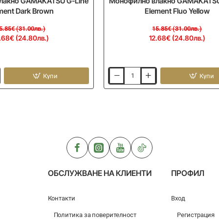
лакно GAMAKATSU G-Line
Монофилно влакно GAMAKATSU
ment Dark Brown
Element Fluo Yellow
5.85€ (31.00лв.)
15.85€ (31.00лв.)
.68€ (24.80лв.)
12.68€ (24.80лв.)
Купи
Купи
Монофилно
влакно
GAMAKATSU
G-
Line
Element
Fluo
Yellow
ОБСЛУЖВАНЕ НА КЛИЕНТИ
ПРОФИЛ
Контакти
Вход
Политика за поверителност
Регистрация