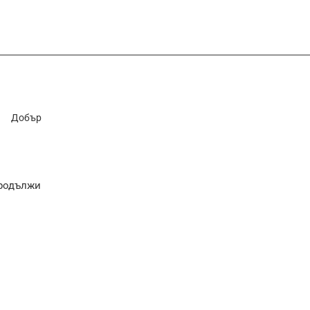
Добър
родължи