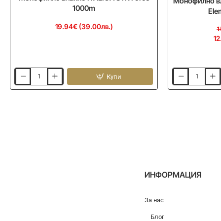
Монофилно в
1000m
Ele
19.94€ (39.00лв.)
1
12
Купи
Монофилно
Монофилно
влакно
влакно
ITALICA
GAMAKATSU
STX
G-
Force
Line
1000m
Element
Dark
Brown
ИНФОРМАЦИЯ
За нас
Блог