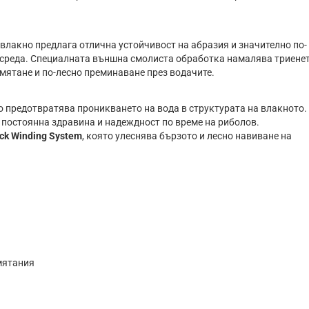
 влакно предлага отлична устойчивост на абразия и значително по-
 среда. Специалната външна смолиста обработка намалява триенет
амятане и по-лесно преминаване през водачите.
о предотвратява проникването на вода в структурата на влакното.
 постоянна здравина и надеждност по време на риболов.
ck Winding System
, която улеснява бързото и лесно навиване на
мятания