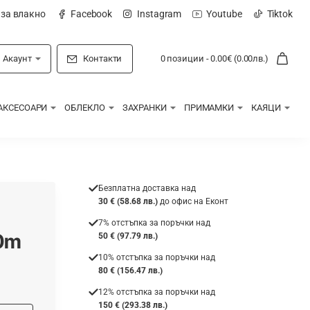
 за влакно
Facebook
Instagram
Youtube
Tiktok
Акаунт
Контакти
0 позиции - 0.00€ (0.00лв.)
АКСЕСОАРИ
ОБЛЕКЛО
ЗАХРАНКИ
ПРИМАМКИ
КАЯЦИ
Безплатна доставка над
30 € (58.68 лв.)
до офис на Еконт
7% отстъпка за поръчки над
00m
50 € (97.79 лв.)
10% отстъпка за поръчки над
80 € (156.47 лв.)
12% отстъпка за поръчки над
150 € (293.38 лв.)