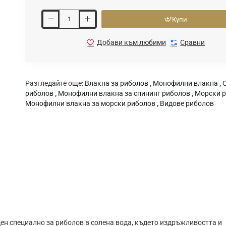
Купи
Добави към любими
Сравни
Разгледайте още:
Влакна за риболов
,
Монофилни влакна
,
риболов
,
Монофилни влакна за спининг риболов
,
Морски 
Монофилни влакна за морски риболов
,
Видове риболов
н специално за риболов в солена вода, където издръжливостта и