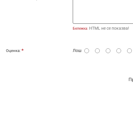
HTML не се показва!
Бележка:
О
Лош
Оценка:
ц
е
н
П
к
а
: