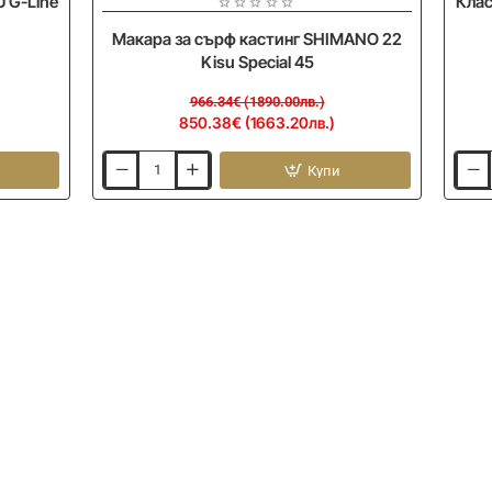
 G-Line
Клас
Макара за сърф кастинг SHIMANO 22
Kisu Special 45
966.34€ (1890.00лв.)
850.38€ (1663.20лв.)
Купи
Макара
Клас
за
за
сърф
пово
кастинг
ЅНІМ
SHIMANO
Surf
22
Spool
Kisu
Case
Special
45