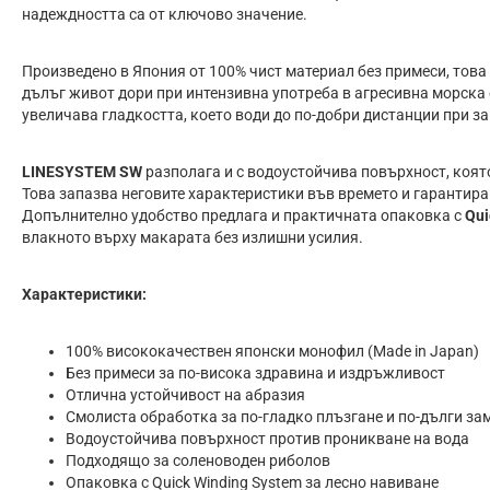
надеждността са от ключово значение.
Произведено в Япония от 100% чист материал без примеси, това
дълъг живот дори при интензивна употреба в агресивна морска
увеличава гладкостта, което води до по-добри дистанции при з
LINESYSTEM SW
разполага и с водоустойчива повърхност, коят
Това запазва неговите характеристики във времето и гарантира
Допълнително удобство предлага и практичната опаковка с
Qui
влакното върху макарата без излишни усилия.
Характеристики:
100% висококачествен японски монофил (Made in Japan)
Без примеси за по-висока здравина и издръжливост
Отлична устойчивост на абразия
Смолиста обработка за по-гладко плъзгане и по-дълги за
Водоустойчива повърхност против проникване на вода
Подходящо за соленоводен риболов
Опаковка с Quick Winding System за лесно навиване