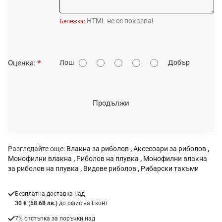
HTML не се показва!
Бележка:
О
Оценка:
Лош
Добър
ц
е
н
Продължи
к
а
:
Разгледайте още:
Влакна за риболов
,
Аксесоари за риболов
,
Монофилни влакна
,
Риболов на плувка
,
Монофилни влакна
за риболов на плувка
,
Видове риболов
,
Рибарски такъми
Безплатна доставка над
30 € (58.68 лв.)
до офис на Еконт
7% отстъпка за поръчки над