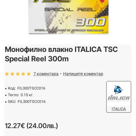
Монофилно влакно ITALICA TSC
Special Reel 300m
7 коментара
•
Напишете коментар
Код:
FIL300TSCC016
Тегло:
0.15 кг.
SKU:
FIL300TSCC016
ITALICA
12.27€ (24.00лв.)