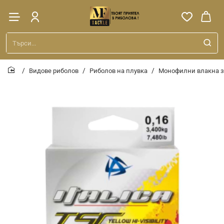
Търси...
Видове риболов
Риболов на плувка
Монофилни влакна з
home