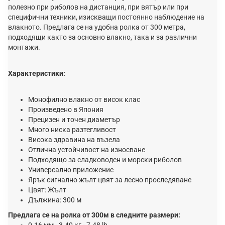
полезно при риболов на дистанция, при вятър или при
специфични техники, изискващи постоянно наблюдение на
влакното. Предлага се на удобна ролка от 300 метра,
подходящи както за основно влакно, така и за различни
монтажи.
Характеристики:
Монофилно влакно от висок клас
Произведено в Япония
Прецизен и точен диаметър
Много ниска разтегливост
Висока здравина на възела
Отлична устойчивост на износване
Подходящо за сладководен и морски риболов
Универсално приложение
Ярък сигнално жълт цвят за лесно проследяване
Цвят: Жълт
Дължина: 300 м
Предлага се на ролка от 300м в следните размери:
0.16 мм - 3.40 кг - 7.48 lb