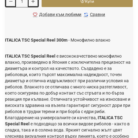
Купи
Добави към любими
Сравни
ITALICA TSC Special Reel 300m
- Монофилно влакно
ITALICA TSC Special Reel
е висококачествено монофилно
влакно, произведено в Япония с изключителна прецизност на
диаметъра и контрол на качеството. Създадено е за
риболовци, които търсят максимална надеждност, точен
диаметър и отлична издръжливост при различни условия на
риболов. Влакното се отличава с много ниска разтегливост,
което осигурява по-добър контакт със стръвта и по-бърза
реакция при кълване. Отличната устойчивост на износване и
високата здравина на възела гарантират сигурност дори при
риболов в трудни терени и при борба с едри риби.
Благодарение на универсалните си качества,
ITALICA TSC
Special Reel
е подходящо за всички видове риболов - както в
сладка, така и в солена вода. Яркият сигнално жълт цвят
улеснява визуалния контрол върху линията, което е особено