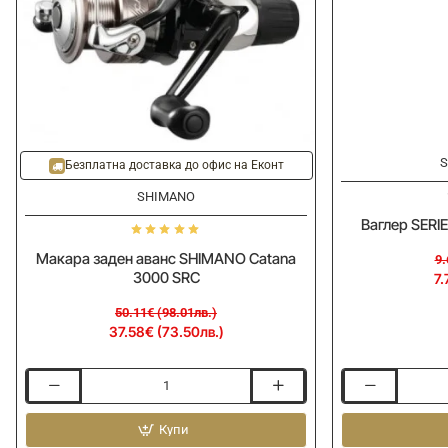
-25%
-20%
S
Безплатна доставка до офис на Еконт
SHIMANO
Ваглер SERI
Макара заден аванс SHIMANO Catana
9.
3000 SRC
7.
50.11€ (98.01лв.)
37.58€ (73.50лв.)
Макара
Ваглер
заден
SERIE
аванс
Купи
WALTER