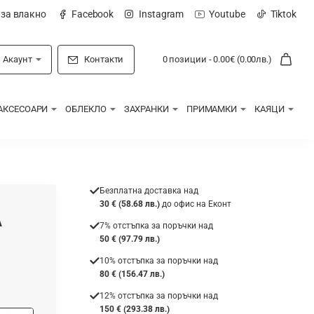
 за влакно
Facebook
Instagram
Youtube
Tiktok
Акаунт
Контакти
0 позиции - 0.00€ (0.00лв.)
АКСЕСОАРИ
ОБЛЕКЛО
ЗАХРАНКИ
ПРИМАМКИ
КАЯЦИ
Безплатна доставка над
30 € (58.68 лв.)
до офис на Еконт
A
7% отстъпка за поръчки над
50 € (97.79 лв.)
10% отстъпка за поръчки над
80 € (156.47 лв.)
12% отстъпка за поръчки над
150 € (293.38 лв.)