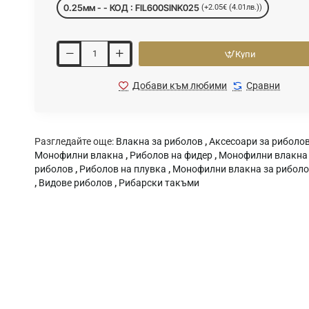
0.25мм - - КОД : FIL600SINK025
(+2.05€ (4.01лв.))
Купи
Добави към любими
Сравни
Разгледайте още:
Влакна за риболов
,
Аксесоари за риболо
Монофилни влакна
,
Риболов на фидер
,
Монофилни влакна 
риболов
,
Риболов на плувка
,
Монофилни влакна за риболо
,
Видове риболов
,
Рибарски такъми