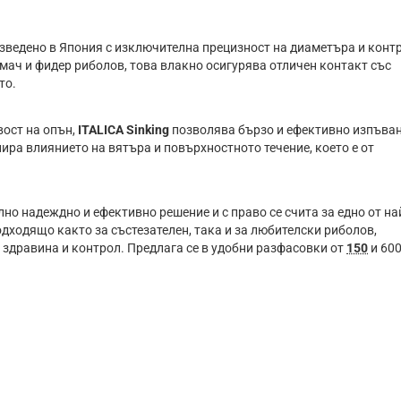
зведено в Япония с изключителна прецизност на диаметъра и конт
мач и фидер риболов, това влакно осигурява отличен контакт със
то.
вост на опън,
ITALICA Sinking
позволява бързо и ефективно изпъва
ира влиянието на вятъра и повърхностното течение, което е от
но надеждно и ефективно решение и с право се счита за едно от на
дходящо както за състезателен, така и за любителски риболов,
 здравина и контрол. Предлага се в удобни разфасовки от
150
и 60