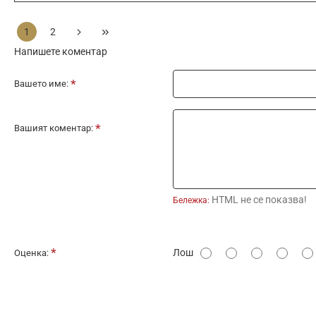
1
2
Напишете коментар
Вашето име:
Вашият коментар:
HTML не се показва!
Бележка:
О
Лош
Оценка:
ц
е
н