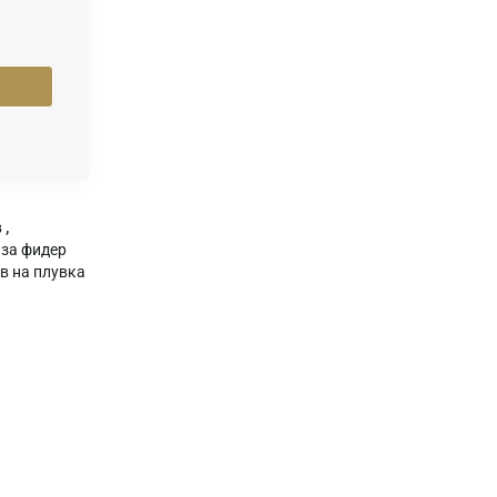
в
,
за фидер
в на плувка