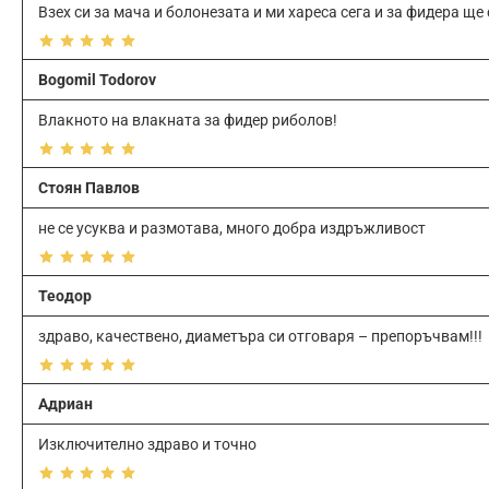
Взех си за мача и болонезата и ми хареса сега и за фидера ще
Bogomil Todorov
Влакното на влакната за фидер риболов!
Стоян Павлов
не се усуква и размотава, много добра издръжливост
Теодор
здраво, качествено, диаметъра си отговаря – препоръчвам!!!
Адриан
Изключително здраво и точно