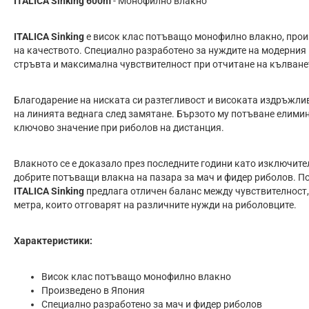
ITALICA Sinking 600m
- Монофилно влакно
ITALICA Sinking
е висок клас потъващо монофилно влакно, прои
на качеството. Специално разработено за нуждите на модерния 
стръвта и максимална чувствителност при отчитане на кълване
Благодарение на ниската си разтегливост и високата издръжли
на линията веднага след замятане. Бързото му потъване елимин
ключово значение при риболов на дистанция.
Влакното се е доказало през последните години като изключител
добрите потъващи влакна на пазара за мач и фидер риболов. По
ITALICA Sinking
предлага отличен баланс между чувствителност,
метра, които отговарят на различните нужди на риболовците.
Характеристики:
Висок клас потъващо монофилно влакно
Произведено в Япония
Специално разработено за мач и фидер риболов