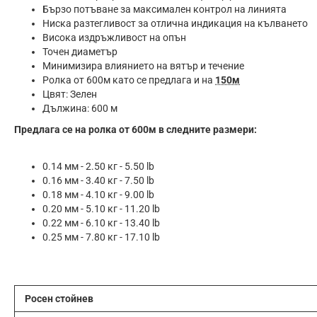
Бързо потъване за максимален контрол на линията
Ниска разтегливост за отлична индикация на кълването
Висока издръжливост на опън
Точен диаметър
Минимизира влиянието на вятър и течение
Ролка от 600м като се предлага и на
150м
Цвят: Зелен
Дължина: 600 м
Предлага се на ролка от 600м в следните размери:
0.14 мм - 2.50 кг - 5.50 lb
0.16 мм - 3.40 кг - 7.50 lb
0.18 мм - 4.10 кг - 9.00 lb
0.20 мм - 5.10 кг - 11.20 lb
0.22 мм - 6.10 кг - 13.40 lb
0.25 мм - 7.80 кг - 17.10 lb
Росен стойнев