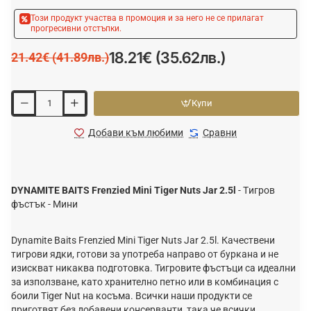
Този продукт участва в промоция и за него не се прилагат
прогресивни отстъпки.
18.21€ (35.62лв.)
21.42€ (41.89лв.)
Купи
Добави към любими
Сравни
DYNAMITE BAITS Frenzied Mini Tiger Nuts Jar 2.5l
- Tигров
фъстък - Мини
Dynamite Baits Frenzied Mini Tiger Nuts Jar 2.5l. Качествени
тигрови ядки, готови за употреба направо от буркана и не
изискват никаква подготовка. Тигровите фъстъци са идеални
за използване, като хранително петно или в комбинация с
боили Tiger Nut на косъма. Всички наши продукти се
приготвят без добавени консерванти, така че всички