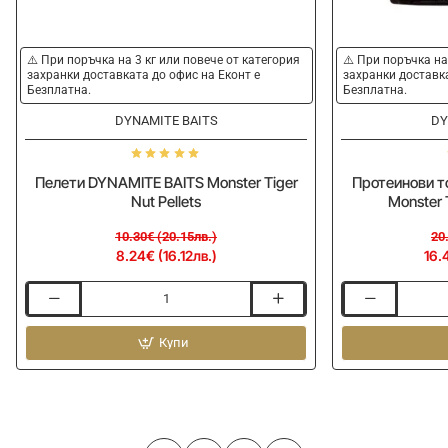
-20%
-20%
⚠️ При поръчка на 3 кг или повече от категория
⚠️ При поръчка на
захранки доставката до офис на Еконт е
захранки доставка
Безплатна.
Безплатна.
DYNAMITE BAITS
DY
Пелети DYNAMITE BAITS Monster Tiger
Протеинови т
Nut Pellets
Monster T
10.30€ (20.15лв.)
20
8.24€ (16.12лв.)
16.
Пелети
Протеинови
DYNAMITE
топчета
BAITS
Купи
DYNAMITE
Monster
BAITS
Tiger
Monster
Nut
Tiger
Pellets
Nut
Boilies