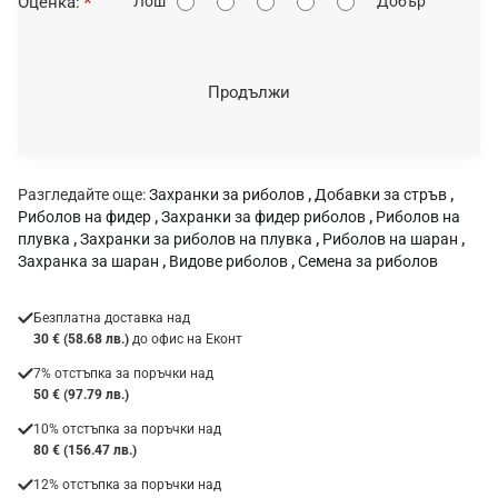
Оценка:
Лош
Добър
ц
е
н
Продължи
к
а
:
Разгледайте още:
Захранки за риболов
,
Добавки за стръв
,
Риболов на фидер
,
Захранки за фидер риболов
,
Риболов на
плувка
,
Захранки за риболов на плувка
,
Риболов на шаран
,
Захранка за шаран
,
Видове риболов
,
Семена за риболов
Безплатна доставка над
30 € (58.68 лв.)
до офис на Еконт
7% отстъпка за поръчки над
50 € (97.79 лв.)
10% отстъпка за поръчки над
80 € (156.47 лв.)
12% отстъпка за поръчки над