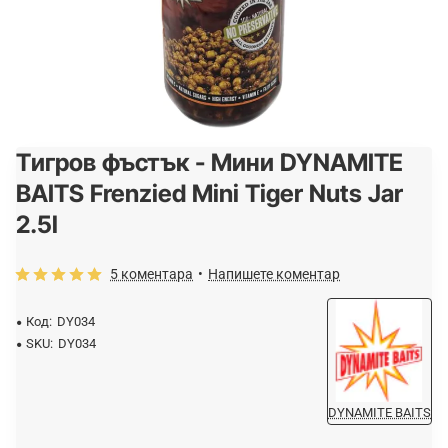
Tигров фъстък - Мини DYNAMITE
-15%
BAITS Frenzied Mini Tiger Nuts Jar
2.5l
5 коментара
•
Напишете коментар
Код:
DY034
SKU:
DY034
DYNAMITE BAITS