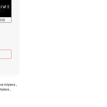
RIVE
на плувка
,
плувка
,