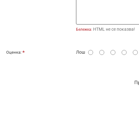
HTML не се показва!
Бележка:
О
Лош
Оценка:
ц
е
н
П
к
а
: