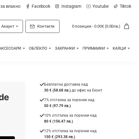
 за влакно
Facebook
Instagram
Youtube
Tiktok
Акаунт
Контакти
0 позиции - 0.00€ (0.00лв.)
АКСЕСОАРИ
ОБЛЕКЛО
ЗАХРАНКИ
ПРИМАМКИ
КАЯЦИ
Безплатна доставка над
30 € (58.68 лв.)
до офис на Еконт
de
7% отстъпка за поръчки над
50 € (97.79 лв.)
10% отстъпка за поръчки над
80 € (156.47 лв.)
12% отстъпка за поръчки над
150 € (293.38 лв.)