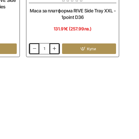
VE Side
ies
Маса за платформа RIVE Side Tray XXL -
1point D36
131.91€ (257.99лв.)
Купи
Маса
за
платформа
RIVE
Side
Tray
XXL
-
1point
D36