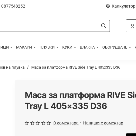
: 0877548252
Калкулатор
ДИЦИ
МАКАРИ
ПЛУВКИ
КУКИ
ВЛАКНА
ОБОРУДВАНЕ
лов на плувка
Маса за платформа RIVE Side Tray L 405x335 D36
Маса за платформа RIVE Si
Tray L 405x335 D36
0 коментара
•
Напишете коментар