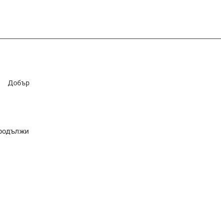
Добър
родължи