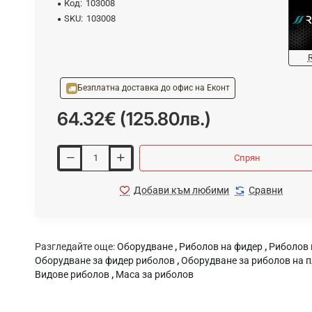
Код:
103008
SKU:
103008
Безплатна доставка до офис на Еконт
64.32€ (125.80лв.)
Спрян
Добави към любими
Сравни
одство
Разгледайте още:
Оборудване
,
Риболов на фидер
,
Риболов 
Оборудване за фидер риболов
,
Оборудване за риболов на 
Видове риболов
,
Маса за риболов