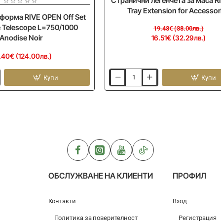
Странични легенчета за маса RI
Tray Extension for Accessor
тформа RIVE OPEN Off Set
e Telescope L=750/1000
19.43€ (38.00лв.)
Anodise Noir
16.51€ (32.29лв.)
.40€ (124.00лв.)
Купи
Купи
Странични
легенчета
за
маса
RIVE
Side
Tray
Extension
for
Accessories
ОБСЛУЖВАНЕ НА КЛИЕНТИ
ПРОФИЛ
Контакти
Вход
Политика за поверителност
Регистрация