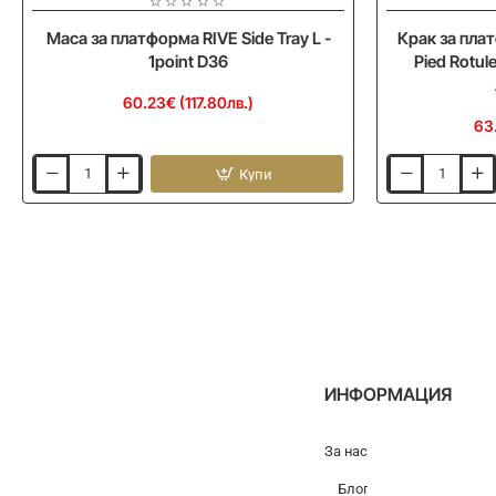
Маса за платформа RIVE Side Tray L -
Крак за пла
1point D36
Pied Rotul
60.23€ (117.80лв.)
63
Купи
Маса
Крак
за
за
платформа
платформа
RIVE
RIVE
Side
OPEN
Tray
Off
L
Set
-
Pied
1point
Rotule
D36
Telescope
L=750/1000
Anodise
ИНФОРМАЦИЯ
Noir
За нас
Блог