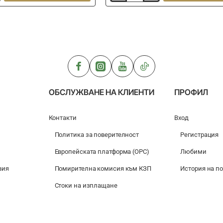
фидер
хранилка
ESP
Mega
Method
Feeder
loose
XL
ОБСЛУЖВАНЕ НА КЛИЕНТИ
ПРОФИЛ
Контакти
Вход
Политика за поверителност
Регистрация
Европейската платформа (ОРС)
Любими
вия
Помирителна комисия към КЗП
История на п
Стоки на изплащане