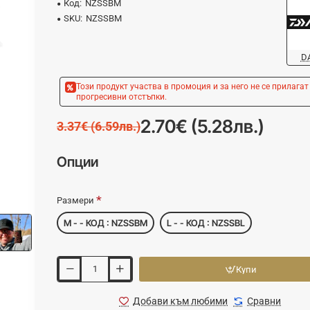
Код:
NZSSBM
SKU:
NZSSBM
D
Този продукт участва в промоция и за него не се прилагат
прогресивни отстъпки.
2.70€ (5.28лв.)
3.37€ (6.59лв.)
Опции
Размери
M - - КОД : NZSSBM
L - - КОД : NZSSBL
Купи
Добави към любими
Сравни