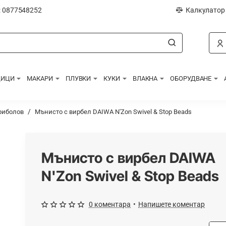
: 0877548252
Калкулатор
ДИЦИ
МАКАРИ
ПЛУВКИ
КУКИ
ВЛАКНА
ОБОРУДВАНЕ
риболов
Мънисто с вирбел DAIWA N'Zon Swivel & Stop Beads
Мънисто с вирбел DAIWA
N'Zon Swivel & Stop Beads
0 коментара
•
Напишете коментар