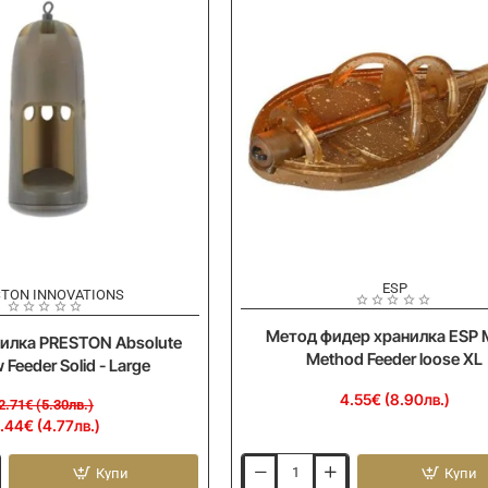
ESP
STON INNOVATIONS
Метод фидер хранилка ESP 
илка PRESTON Absolute
Method Feeder loose XL
Feeder Solid - Large
4.55€ (8.90лв.)
2.71€ (5.30лв.)
.44€ (4.77лв.)
Купи
Купи
Метод