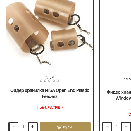
NISA
-10%
PRE
Фидер хранилка NISA Open End Plastic
Фидер хран
Feeders
Window 
1.59€ (3.11лв.)
2
Купи
Фидер
Фидер