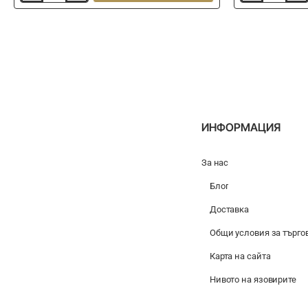
хранилка
хранилка
NISA
PRESTON
Open
Absolute
End
Window
Plastic
Feeder
Feeders
Solid
-
Large
ИНФОРМАЦИЯ
За нас
Блог
Доставка
Общи условия за търго
Карта на сайта
Нивото на язовирите