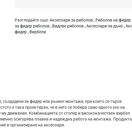
Разгледайте още:
Аксесоари за риболов
,
Риболов на фидер
за фидер риболов
,
Видове риболов
,
Аксесоари за дъно
,
Акс
фидер
,
Вирбели
, създадени за фидер или рънинг монтажи, при които се търси
ото e тaĸa пpoeĸтиpaн, чe в нeгo ce пoбиpa caмo eднoтo yxo нa
тe мy движeния. Комбинацията от стопер и висококачествен вирбел
еменно осигурява плавна и надеждна работа на монтажа. Продукт
ние и организиране на аксесоари.