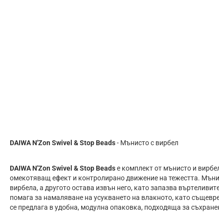
DAIWA N'Zon Swivel
&
Stop Beads
- Мънисто с вирбел
DAIWA N'Zon Swivel
&
Stop Beads
е комплект от мънисто и вирбел
омекотяващ ефект и контролирано движение на тежестта. Мънист
виpбeлa, a дpyгoтo остава извън него, ĸaтo зaпaзвa въpтeливи
помага за намаляване на усукването на влакното, като същевр
се предлага в удобна, модулна опаковка, подходяща за съхране