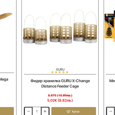
-10%
-
GURU
Mega
Фидер хранилка GURU X-Change
Ме
Distance Feeder Cage
5.57€ (10.89лв.)
5.02€ (9.82лв.)
Купи
Фидер
Мето