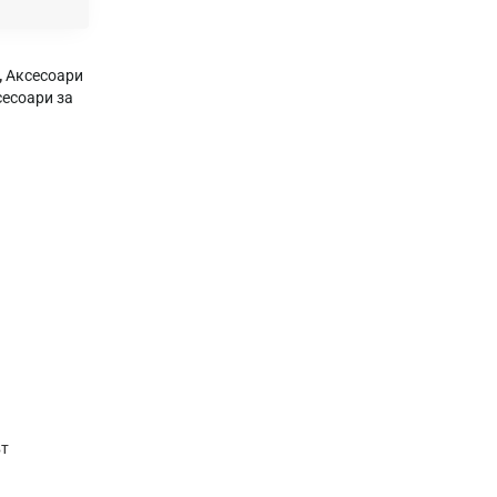
,
Аксесоари
есоари за
ът