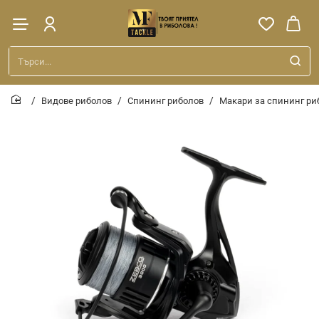
Търси...
Видове риболов
Спининг риболов
Макари за спининг ри
home