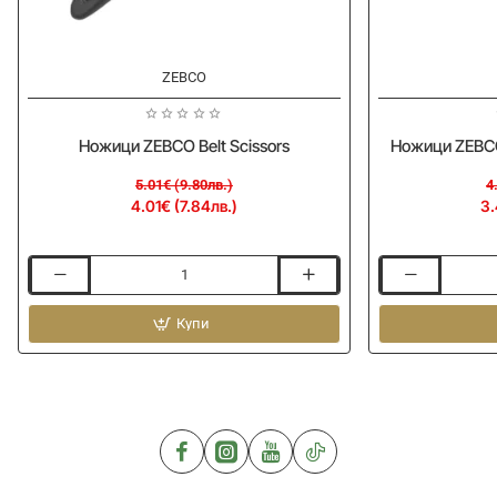
-20%
-20%
ZEBCO
Ножици ZEBCO Belt Scissors
Ножици ZEBCO 
5.01€ (9.80лв.)
4
4.01€ (7.84лв.)
3.
Ножици
Ножици
ZEBCO
ZEBCO
Belt
Купи
Pocket
Scissors
Folding
Scissors