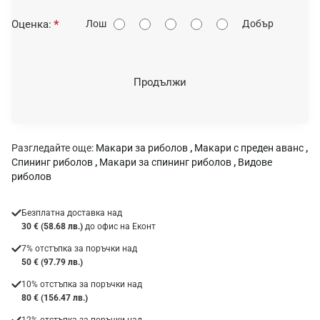
О
Оценка:
Лош
Добър
ц
е
н
Продължи
к
а
:
Разгледайте още:
Макари за риболов
,
Макари с преден аванс
,
Спининг риболов
,
Макари за спининг риболов
,
Видове
риболов
Безплатна доставка над
30 € (58.68 лв.)
до офис на Еконт
7% отстъпка за поръчки над
50 € (97.79 лв.)
10% отстъпка за поръчки над
80 € (156.47 лв.)
12% отстъпка за поръчки над