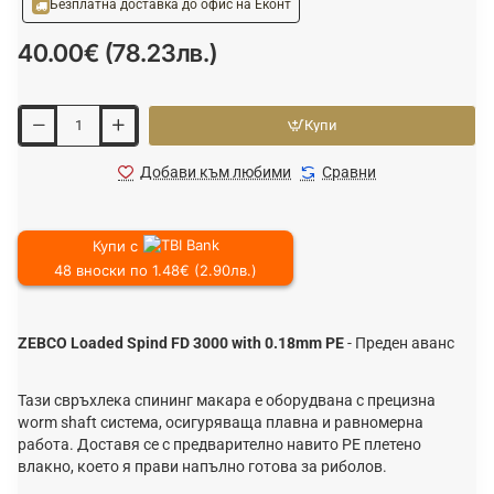
Безплатна доставка до офис на Еконт
40.00€ (78.23лв.)
Купи
Добави към любими
Сравни
Купи с
48 вноски по 1.48€ (2.90лв.)
ZEBCO Loaded Spind FD 3000 with 0.18mm PE
- Преден аванс
Тази свръхлека спининг макара е оборудвана с прецизна
worm shaft система, осигуряваща плавна и равномерна
работа. Доставя се с предварително навито PE плетено
влакно, което я прави напълно готова за риболов.