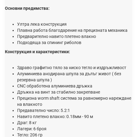
Основни предимства:
Ултра лека конструкция
Плавна работа благодарение на прецизната механика
Предварително навито плетено влакно
Подходяща за спининг риболов
Конструкция и характеристики:
Здраво графитно тяло за ниско тегло и издръжливост
Алуминиева анодирана шпула за дълъг живот ( без
резервна шпула )
CNC обработена алуминиева дръжка
Дръжка на винт за стабилно закрепване
Прецизна worm shaft система за равномерно нареждане
на влакното
Предавателно число: 5.2:1
Навито плетено влакно: 0.18мм - 90 м
Драг: 8 кг
Лагери: 6 броя
Тегло: 206 гр