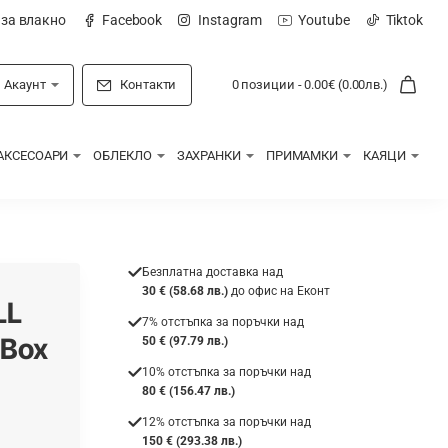
 за влакно
Facebook
Instagram
Youtube
Tiktok
Акаунт
Контакти
0 позиции - 0.00€ (0.00лв.)
АКСЕСОАРИ
ОБЛЕКЛО
ЗАХРАНКИ
ПРИМАМКИ
КАЯЦИ
Безплатна доставка над
30 € (58.68 лв.)
до офис на Еконт
LL
7% отстъпка за поръчки над
 Box
50 € (97.79 лв.)
10% отстъпка за поръчки над
80 € (156.47 лв.)
12% отстъпка за поръчки над
150 € (293.38 лв.)