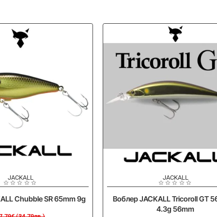
-20%
JACKALL
JACKALL
ALL Chubble SR 65mm 9g
Воблер JACKALL Tricoroll GT 5
4.3g 56mm
7.79€ (34.79лв.)