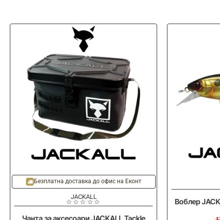
-20%
-20%
Безплатна доставка до офис на Еконт
JACKALL
Воблер JACK
Чанта за аксесоари JACKALL Tackle
1