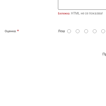
HTML не се показва!
Бележка:
О
Лош
Оценка:
ц
е
н
П
к
а
: