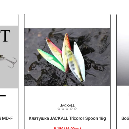
-20%
-
JACKALL
6 MD-F
Клатушка JACKALL Tricoroll Spoon 19g
Воб
8.18€ (16.00лв.)