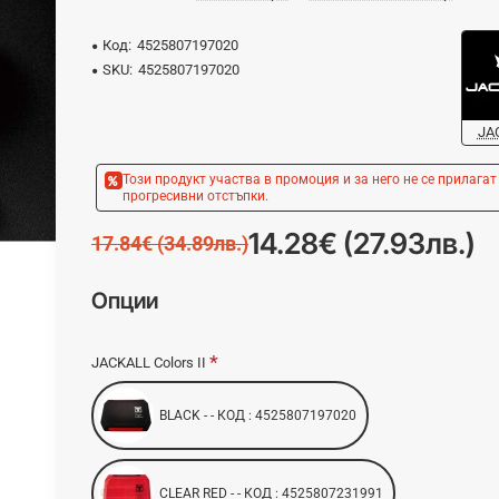
Код:
4525807197020
SKU:
4525807197020
JA
Този продукт участва в промоция и за него не се прилагат
прогресивни отстъпки.
14.28€ (27.93лв.)
17.84€ (34.89лв.)
Опции
JACKALL Colors II
BLACK - - КОД : 4525807197020
CLEAR RED - - КОД : 4525807231991