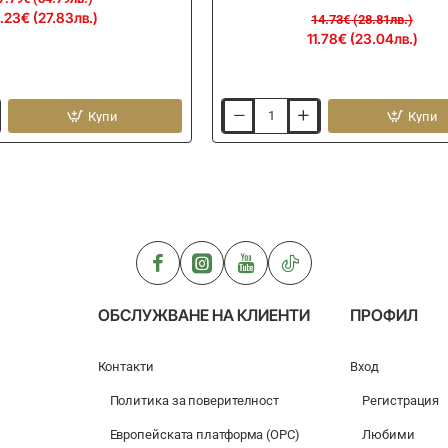
.23€ (27.83лв.)
14.73€ (28.81лв.)
11.78€ (23.04лв.)
Купи
Купи
Воблер
JACKALL
Tricoroll
GT
56
MD-
F
4.3g
56mm
ОБСЛУЖВАНЕ НА КЛИЕНТИ
ПРОФИЛ
Контакти
Вход
Политика за поверителност
Регистрация
Европейската платформа (ОРС)
Любими