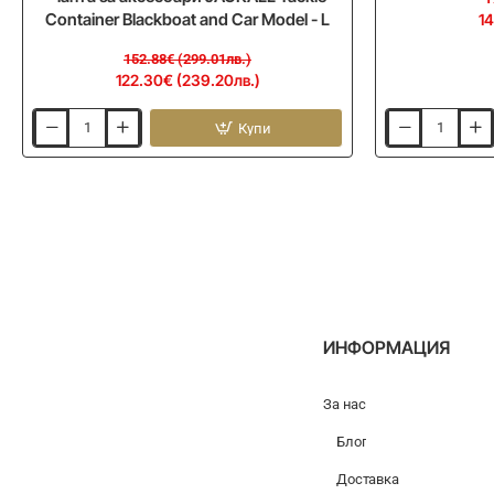
Container Blackboat and Car Model - L
14
152.88€ (299.01лв.)
122.30€ (239.20лв.)
Купи
Чанта
Воблер
за
JACKALL
аксесоари
Chubble
JACKALL
SR
Tackle
65mm
Container
9g
Blackboat
and
Car
Model
-
L
ИНФОРМАЦИЯ
За нас
Блог
Доставка