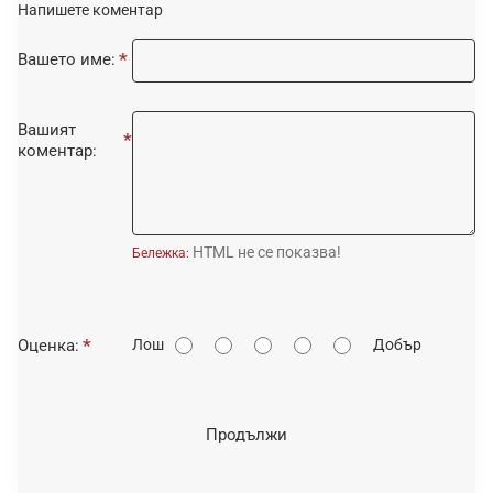
Напишете коментар
Вашето име:
Вашият
коментар:
HTML не се показва!
Бележка:
О
Оценка:
Лош
Добър
ц
е
н
Продължи
к
а