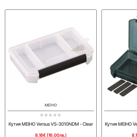
MEIHO
Кутия MEIHO Versus VS-3010NDM - Clear
Кутия MEIHO V
8.18€ (16.00лв.)
8.