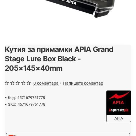
Кутия за примамки APIA Grand
-20%
Stage Lure Box Black -
205x145x40mm
0 коментара
•
Напишете коментар
Код:
4571679751778
SKU:
4571679751778
APIA