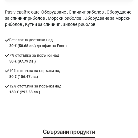
:
Разгледайте още:
Оборудване
,
Спининг риболов
,
Оборудване
за спининг риболов
,
Морски риболов
,
Оборудване за морски
риболов
,
Кутии за спининг
,
Видове риболов
Безплатна доставка над
30 € (58.68 лв.)
до офис на Еконт
7% отстъпка за поръчки над
50 € (97.79 лв.)
10% отстъпка за поръчки над
80 € (156.47 лв.)
12% отстъпка за поръчки над
150 € (293.38 лв.)
Свързани продукти