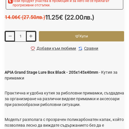
Този продукт участва в промоция и за него не се прилагат
прогресивни отстъпки.
11.25€ (22.00лв.)
14.06€ (27.50лв.)
Купи
Добави към любими
Сравни
APIA Grand Stage Lure Box Black - 205x145x40mm
- Кутия за
примамки
Практична и удобна кутия за риболовни примамки, създадена
за организиране на различни видове примамки и аксесоари
при разнообразни риболовни ситуации.
Моделът разполага с прозрачен поликарбонатен капак, който
позволява лесно да виждате съдържанието без да е