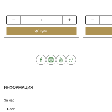
Кутия
Кутия
MEIHO
MEIHO
Versus
Купи
Versus
VS-
VS-
3010NDM
3010NDM
-
-
Clear
Black
ИНФОРМАЦИЯ
За нас
Блог