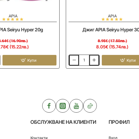
-10%
APIA
APIA
IA Seiryu Hyper 20g
Джиг APIA Seiryu Hyper 3
8.64€ (16.90лв.)
8.95€ (17.50лв.)
.78€ (15.22лв.)
8.05€ (15.74лв.)
Купи
Купи
Джиг
APIA
Seiryu
Hyper
30g
ОБСЛУЖВАНЕ НА КЛИЕНТИ
ПРОФИЛ
Контакти
Вход