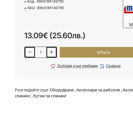
Код:
4963189143790
SKU:
4963189143790
M
13.09€ (25.60лв.)
Купи
Добави към любими
Сравни
Разгледайте още:
Оборудване
,
Аксесоари за риболов
,
Аксе
спининг
,
Кутии за спининг