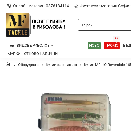
Онлайн магазин: 0876184114
Физически магазин София
Търси...
🎣
ВИДОВЕ РИБОЛОВ
НОВО
ПРОМО
ВЪ
МАРКИ
ОТНОВО НАЛИЧНИ
Оборудване
Кутии за спининг
Кутия MEIHO Reversible 165
home