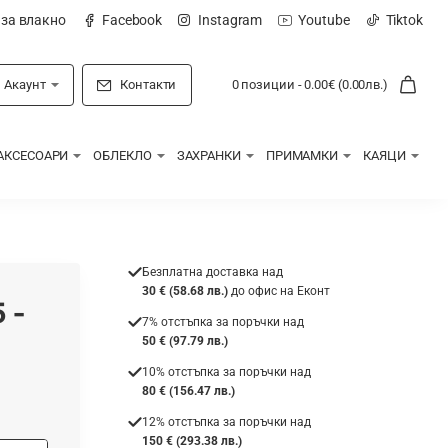
 за влакно
Facebook
Instagram
Youtube
Tiktok
Акаунт
Контакти
0 позиции - 0.00€ (0.00лв.)
АКСЕСОАРИ
ОБЛЕКЛО
ЗАХРАНКИ
ПРИМАМКИ
КАЯЦИ
Безплатна доставка над
30 € (58.68 лв.)
до офис на Еконт
 -
7% отстъпка за поръчки над
50 € (97.79 лв.)
10% отстъпка за поръчки над
80 € (156.47 лв.)
12% отстъпка за поръчки над
150 € (293.38 лв.)