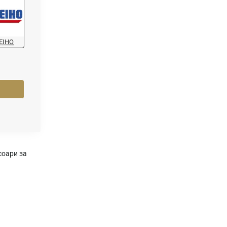
EIHO
соари за