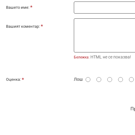
Вашето име:
Вашият коментар:
HTML не се показва!
Бележка:
О
Лош
Оценка:
ц
е
н
П
к
а
: