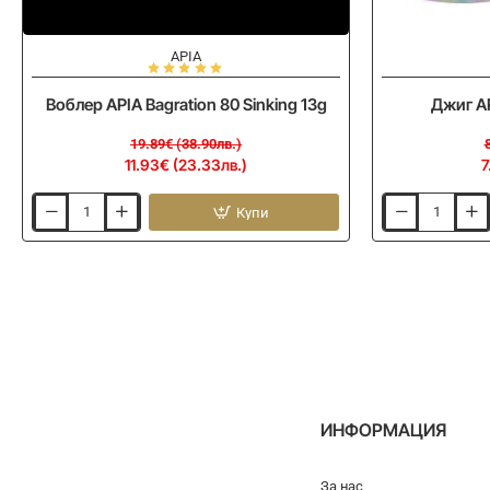
-40%
-10%
APIA
Воблер APIA Bagration 80 Sinking 13g
Джиг AP
19.89€ (38.90лв.)
11.93€ (23.33лв.)
7
Купи
Воблер
Джиг
APIA
APIA
Bagration
Seiryu
80
Hyper
Sinking
20g
13g
ИНФОРМАЦИЯ
За нас