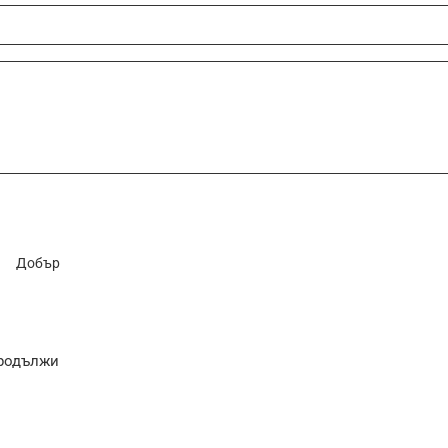
Добър
родължи