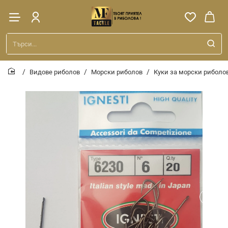
Търси...
Видове риболов
Морски риболов
Куки за морски риболо
home