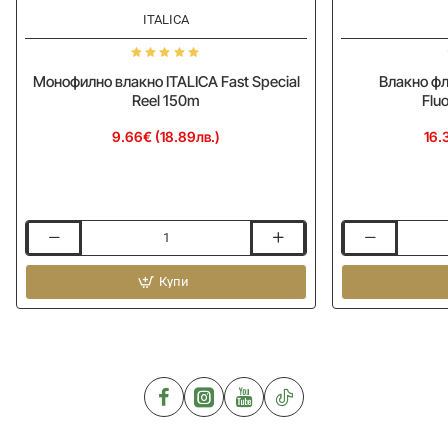
ITALICA
Монофилно влакно ITALICA Fast Special
Влакно фл
Reel 150m
Flu
9.66€ (18.89лв.)
16.
Монофилно
Влакно
влакно
флуорокарбон
ITALICA
Купи
ITALICA
Fast
Fluorocarbon
Special
50m
Reel
150m