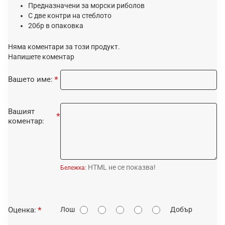
Предназначени за морски риболов
С две контри на стеблото
20бр в опаковка
Няма коментари за този продукт.
Напишете коментар
Вашето име:
Вашият
коментар:
HTML не се показва!
Бележка:
О
Оценка:
Лош
Добър
ц