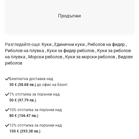
е
н
Продължи
к
а
:
Разгледайте още:
Куки
,
Единични куки
,
Риболов на фидер
,
Риболов на плувка
,
Куки за фидер риболов
,
Куки за риболов
на плувка
,
Морски риболов
,
Куки за морски риболов
,
Видове
риболов
Безплатна доставка над
30 € (58.68 лв.)
до офис на Еконт
7% отстъпка за поръчки над
50 € (97.79 лв.)
10% отстъпка за поръчки над
80 € (156.47 лв.)
12% отстъпка за поръчки над
150 € (293.38 лв.)