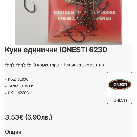
Куки единични IGNESTI 6230
0 коментара
•
Напишете коментар
Код:
6230C
Тегло:
0.02 кг.
SKU:
6230C
IGNESTI
3.53€ (6.90лв.)
Опции