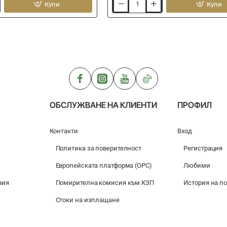
Купи
Купи
Глина
за
риболов
SENSAS
Litou
Extra
200g
ОБСЛУЖВАНЕ НА КЛИЕНТИ
ПРОФИЛ
Контакти
Вход
Политика за поверителност
Регистрация
Европейската платформа (ОРС)
Любими
вия
Помирителна комисия към КЗП
История на п
Стоки на изплащане