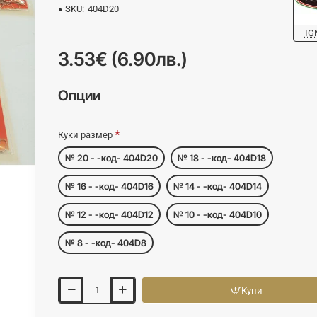
SKU:
404D20
IG
3.53€ (6.90лв.)
Опции
Куки размер
№ 20 - -код- 404D20
№ 18 - -код- 404D18
№ 16 - -код- 404D16
№ 14 - -код- 404D14
№ 12 - -код- 404D12
№ 10 - -код- 404D10
№ 8 - -код- 404D8
Купи