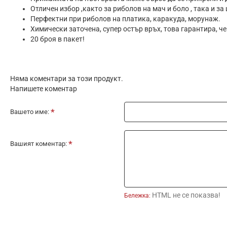
Отличен избор ,както за риболов на мач и боло , така и за
Перфектни при риболов на платика, каракуда, морунаж.
Химически заточена, супер остър връх, това гарантира, че
20 броя в пакет!
Няма коментари за този продукт.
Напишете коментар
Вашето име:
Вашият коментар:
HTML не се показва!
Бележка: