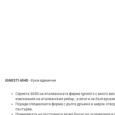
IGNESTI 404D
- Куки единични
Серията 404D на италианската фирма Ignesti е с много вис
изисквания на италианския рибар , а вече и на българския
Поради специалната форма с дълга дръжка и широк отвор,
пъстърва.
Примамката на пъстървата може бързо да се прикрепи и д