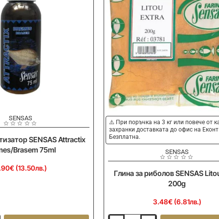
SENSAS
⚠️ При поръчка на 3 кг или повече от 
захранки доставката до офис на Еконт
Безплатна.
тизатор SENSAS Attractix
mes/Brasem 75ml
SENSAS
.90€ (13.50лв.)
Глина за риболов SENSAS Litou
200g
3.48€ (6.81лв.)