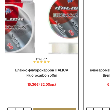
ITALICA
Влакно флуорокарбон ITALICA
Течен арома
Fluorocarbon 50m
Bre
16.36€ (32.00лв.)
6