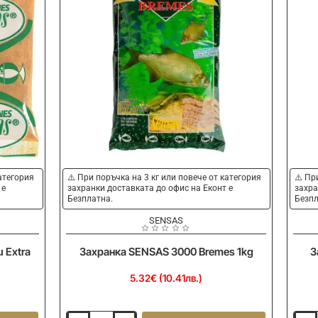
категория
⚠️ При поръчка на 3 кг или повече от категория
⚠️ Пр
 е
захранки доставката до офис на Еконт е
захра
Безплатна.
Безпл
SENSAS
 Extra
Захранка SENSAS 3000 Bremes 1kg
З
5.32€ (10.41лв.)