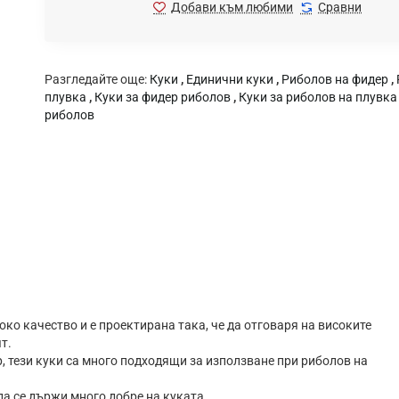
Добави към любими
Сравни
Разгледайте още:
Куки
,
Единични куки
,
Риболов на фидер
,
плувка
,
Куки за фидер риболов
,
Куки за риболов на плувка
риболов
око качество и е проектирана така, че да отговаря на високите
т.
 тези куки са много подходящи за използване при риболов на
а се държи много добре на куката.