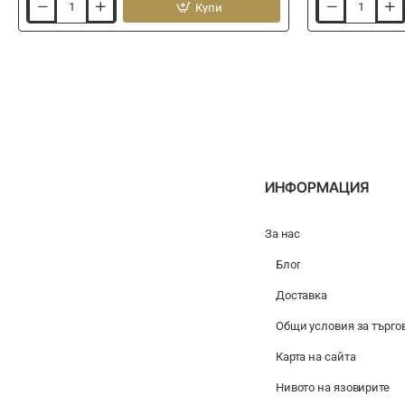
Купи
Влакно
Течен
флуорокарбон
ароматизатор
ITALICA
SENSAS
Fluorocarbon
Attractix
50m
Bremes/Brasem
75ml
ИНФОРМАЦИЯ
За нас
Блог
Доставка
Общи условия за търго
Карта на сайта
Нивото на язовирите