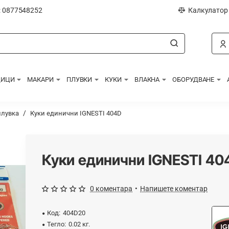
: 0877548252
Калкулатор
ДИЦИ
МАКАРИ
ПЛУВКИ
КУКИ
ВЛАКНА
ОБОРУДВАНЕ
плувка
Куки единични IGNESTI 404D
Куки единични IGNESTI 40
0 коментара
•
Напишете коментар
Код:
404D20
Тегло:
0.02 кг.