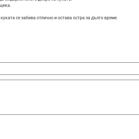
 щека.
 куката се забива отлично и остава остра за дълго време.