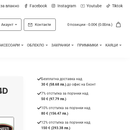
 за влакно
Facebook
Instagram
Youtube
Tiktok
Акаунт
Контакти
0 позиции - 0.00€ (0.00лв.)
АКСЕСОАРИ
ОБЛЕКЛО
ЗАХРАНКИ
ПРИМАМКИ
КАЯЦИ
Безплатна доставка над
30 € (58.68 лв.)
до офис на Еконт
4D
7% отстъпка за поръчки над
50 € (97.79 лв.)
10% отстъпка за поръчки над
80 € (156.47 лв.)
12% отстъпка за поръчки над
150 € (293.38 лв.)