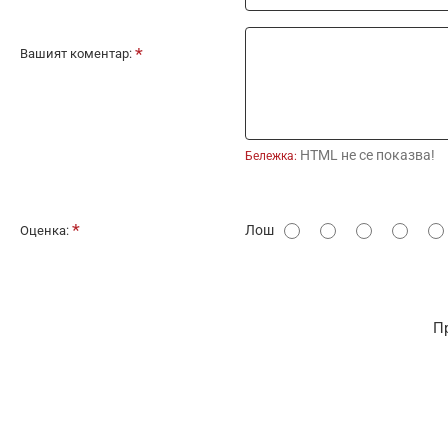
Вашият коментар:
HTML не се показва!
Бележка:
О
Лош
Оценка:
ц
е
н
П
к
а
: