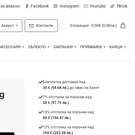
 за влакно
Facebook
Instagram
Youtube
Tiktok
Акаунт
Контакти
0 позиции - 0.00€ (0.00лв.)
АКСЕСОАРИ
ОБЛЕКЛО
ЗАХРАНКИ
ПРИМАМКИ
КАЯЦИ
Безплатна доставка над
30 € (58.68 лв.)
до офис на Еконт
eg
7% отстъпка за поръчки над
50 € (97.79 лв.)
10% отстъпка за поръчки над
80 € (156.47 лв.)
12% отстъпка за поръчки над
150 € (293.38 лв.)