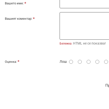
Вашето име:
Вашият коментар:
HTML не се показва!
Бележка:
О
Лош
Оценка:
ц
е
н
П
к
а
: