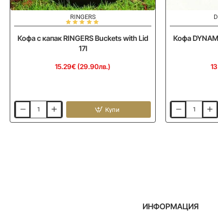
RINGERS
D
Кофа с капак RINGERS Buckets with Lid
Кофа DYNAMIT
17l
15.29€ (29.90лв.)
13
Купи
Кофа
Кофа
с
DYNAMITE
капак
BAITS
RINGERS
Dual
Buckets
Layer
with
Carp
Lid
Bucket
17l
11L
ИНФОРМАЦИЯ