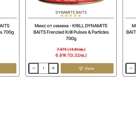
-10%
-
DYNAMITE BAITS
AITS
Микс от семена - KRILL DYNAMITE
М
es 700g
BAITS Frenzied Krill Pulses & Particles
BAITS
700g
7.57€ (14.81лв.)
6.81€ (13.32лв.)
Купи
Микс
Микс
от
от
семена
семе
-
-
KRILL
KRILL
DYNAMITE
DYNA
BAITS
BAIT
Frenzied
Frenz
Krill
Krill
Pulses
Pulse
&
&
Particles
Partic
700g
2.5l