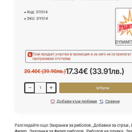
Код:
DY014
SKU:
DY014
DYNAMIT
Този продукт участва в промоция и за него не се прилагат
прогресивни отстъпки.
17.34€ (33.91лв.)
20.40€ (39.90лв.)
Купи
Добави към любими
Сравни
Разгледайте още:
Захранки за риболов
,
Добавки за стръв
,
фидер
,
Захранки за фидер риболов
,
Риболов на плувка
,
За