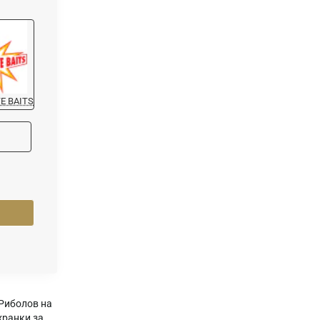
E BAITS
Риболов на
хранки за