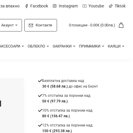
 за влакно
Facebook
Instagram
Youtube
Tiktok
Акаунт
Контакти
0 позиции - 0.00€ (0.00лв.)
АКСЕСОАРИ
ОБЛЕКЛО
ЗАХРАНКИ
ПРИМАМКИ
КАЯЦИ
Безплатна доставка над
30 € (58.68 лв.)
до офис на Еконт
7% отстъпка за поръчки над
l
50 € (97.79 лв.)
10% отстъпка за поръчки над
80 € (156.47 лв.)
12% отстъпка за поръчки над
150 € (293.38 лв.)