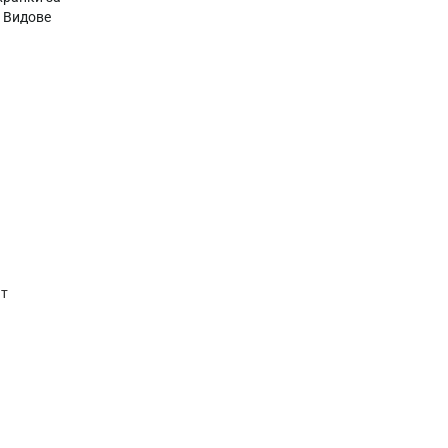
,
Видове
ат