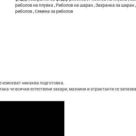
риболов на плувка
,
Риболов на шаран
,
Захранка за шаран
риболов
,
Семена за риболов
не изискват никаква подготовка.
така че всички естествени захари, мазнини и атрактанти се запазв