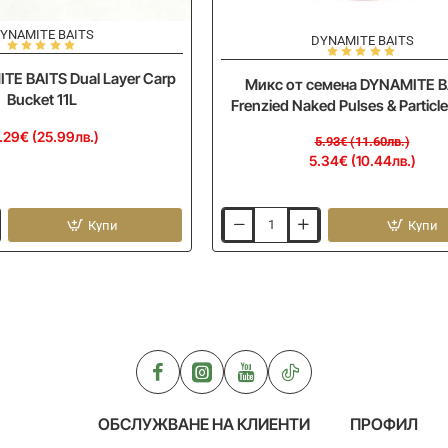
YNAMITE BAITS
-10%
DYNAMITE BAITS
E BAITS Dual Layer Carp
Микс от семена DYNAMITE B
Bucket 11L
Frenzied Naked Pulses & Particl
.29€ (25.99лв.)
5.93€ (11.60лв.)
5.34€ (10.44лв.)
Купи
Купи
Микс
от
семена
DYNAMITE
BAITS
Frenzied
Naked
Pulses
&
Particles
700g
ОБСЛУЖВАНЕ НА КЛИЕНТИ
ПРОФИЛ