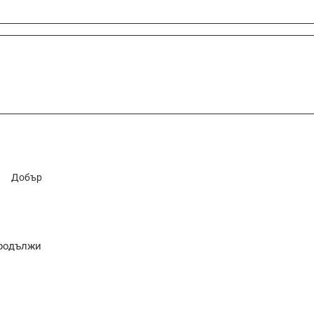
Добър
родължи