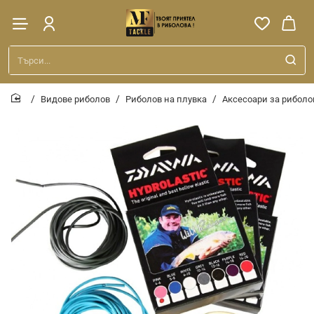
Търси...
Видове риболов
Риболов на плувка
Аксесоари за риболо
home