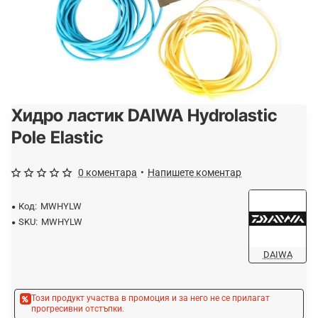
Хидро ластик DAIWA Hydrolastic
-20%
Pole Elastic
0 коментара
•
Напишете коментар
Код:
MWHYLW
SKU:
MWHYLW
DAIWA
Този продукт участва в промоция и за него не се прилагат
прогресивни отстъпки.