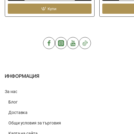
и
втулка
кука
Купи
DAIWA
PRESTON
Internal
Mega
PTFE
Stora
Bush
Bung
Match
With
#2
Extractor
Hydro
ИНФОРМАЦИЯ
За нас
Блог
Доставка
Общи условия за търговия
Карта на сайта