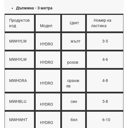
Дължина - 3 метра
Продуктов
Номер на
Цвят
код
Модел
ластика
MWHYLW
жълт
3-5
HYDRO
MWHYLW
4-6
HYDRO
розов
MWHORA
оранж
4-8
HYDRO
ев
MWHBLU
син
5-8
HYDRO
MWHWHT
бял
6-10
HYDRO