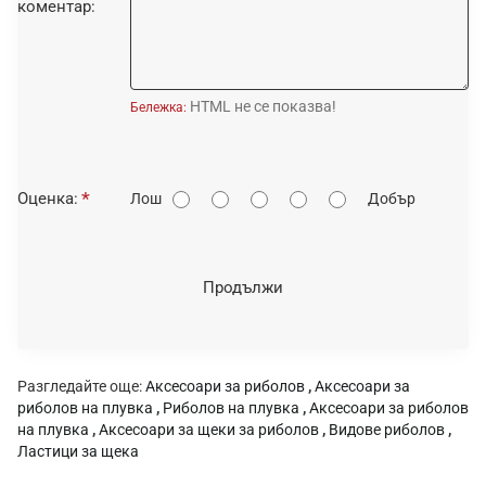
коментар:
HTML не се показва!
Бележка:
О
Оценка:
Лош
Добър
ц
е
н
Продължи
к
а
:
Разгледайте още:
Аксесоари за риболов
,
Аксесоари за
риболов на плувка
,
Риболов на плувка
,
Аксесоари за риболов
на плувка
,
Аксесоари за щеки за риболов
,
Видове риболов
,
Ластици за щека