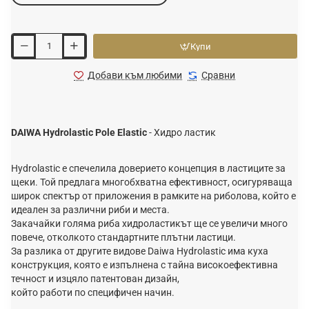
Купи
Добави към любими
Сравни
DAIWA Hydrolastic Pole Elastic
- Хидро ластик
Hydrolastic е спечелила доверието концепция в ластиците за
щеки. Той предлага многобхватна ефективност, осигуряваща
широк спектър от приложения в рамките на риболова, който е
идеален за различни риби и места.
Закачайки голяма риба хидроластикът ще се увеличи много
повече, отколкото стандартните плътни ластици.
За разлика от другите видове Daiwa Hydrolastic има куха
конструкция, която е изпълнена с тайна високоефективна
течност и изцяло патентован дизайн,
който работи по специфичен начин.