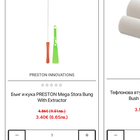
-30%
PRESTON INNOVATIONS
Тефлонова вту
Бънг и кука PRESTON Mega Stora Bung
Bush
With Extractor
3.
4.86€ (9.51лв.)
3.40€ (6.65лв.)
Бънг
Тефлонова