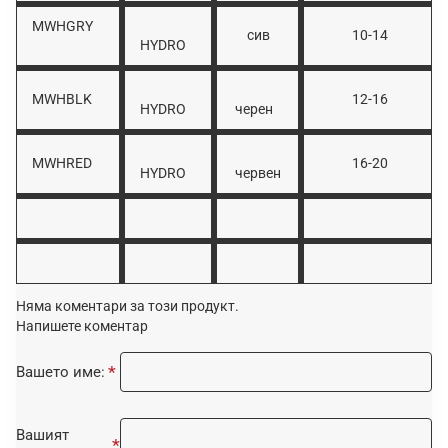
MWHGRY
сив
10-14
HYDRO
MWHBLK
12-16
HYDRO
черен
MWHRED
16-20
HYDRO
червен
Няма коментари за този продукт.
Напишете коментар
Вашето име:
Вашият