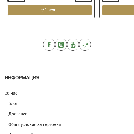
бънг
и
за
Купи
кука
ластик
PRESTON
PRESTON
Mega
Pulla
Stora
Bung
Bung
With
Extractor
ИНФОРМАЦИЯ
За нас
Блог
Доставка
Общи условия за търговия