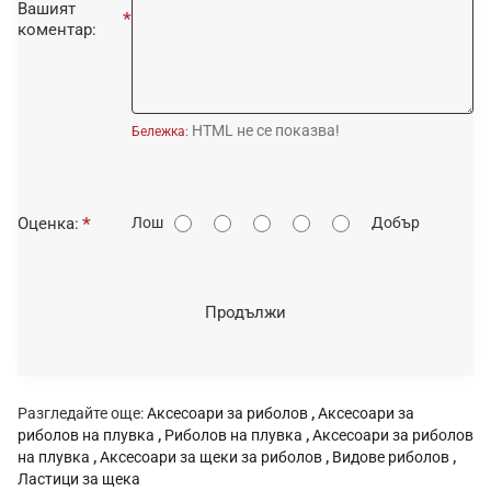
Вашият
коментар:
HTML не се показва!
Бележка:
О
Оценка:
Лош
Добър
ц
е
н
Продължи
к
а
:
Разгледайте още:
Аксесоари за риболов
,
Аксесоари за
риболов на плувка
,
Риболов на плувка
,
Аксесоари за риболов
на плувка
,
Аксесоари за щеки за риболов
,
Видове риболов
,
Ластици за щека