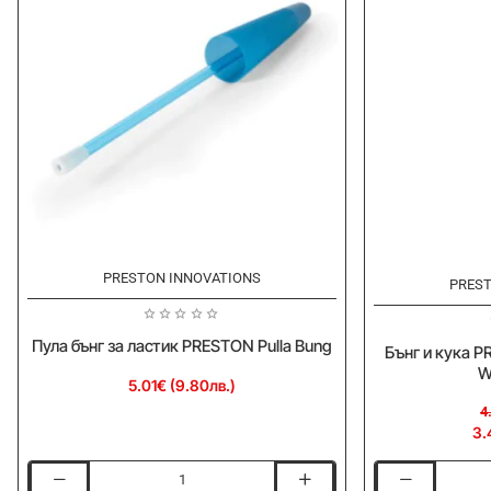
PRESTON INNOVATIONS
-30%
PREST
Пула бънг за ластик PRESTON Pulla Bung
Бънг и кука 
W
5.01€ (9.80лв.)
4
3.
Пула
Бънг