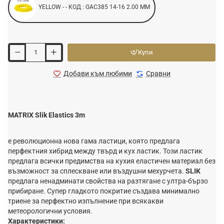
YELLOW - - КОД : GAC385 14-16 2.00 MM
Купи
Добави към любими
Сравни
MATRIX Slik Elastics 3m
е революционна нова гама ластици, която предлага
перфектния хибрид между твърд и кух ластик. Този ластик
предлага всички предимства на кухия еластичен материал без
възможност за сплескване или въздушни мехурчета.
SLIK
предлага ненадминати свойства на разтягане с ултра-бързо
прибиране. Супер гладкото покритие създава минимално
триене за перфектно изпълнение при всякакви
метеорологични условия.
Характеристики: