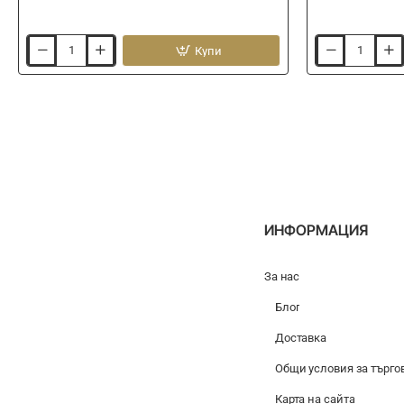
Купи
Монофилно
Совалки
влакно
за
ITALICA
такъми
Hard
PRESTON
Pull
Double
50m
Slider
WInders
18cm
Red
ИНФОРМАЦИЯ
За нас
Блог
Доставка
Общи условия за търго
Карта на сайта