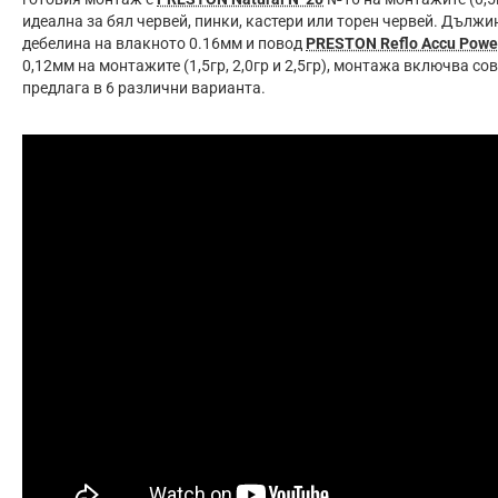
идeaлнa зa бял червей, пинки, кастери или торен червей. Дълж
дебелина на влакното 0.16мм и повод
PRESTON Reflo Accu Powe
0,12мм на монтажите (1,5гр, 2,0гр и 2,5гр), монтажа включва с
предлага в 6 различни варианта.