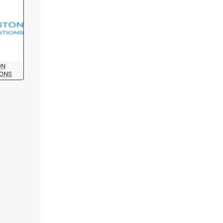
ON
IONS