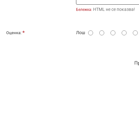
HTML не се показва!
Бележка:
О
Лош
Оценка:
ц
е
н
П
к
а
: