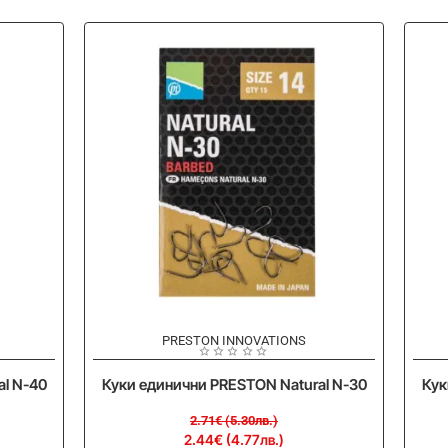
-10%
-
PRESTON INNOVATIONS
l N-40
Куки единични PRESTON Natural N-30
Кук
2.71€ (5.30лв.)
2.44€ (4.77лв.)