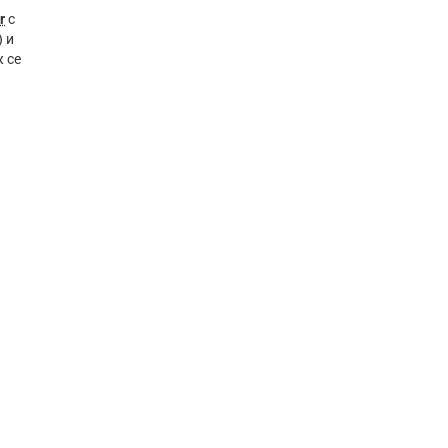
r
с
) и
 се