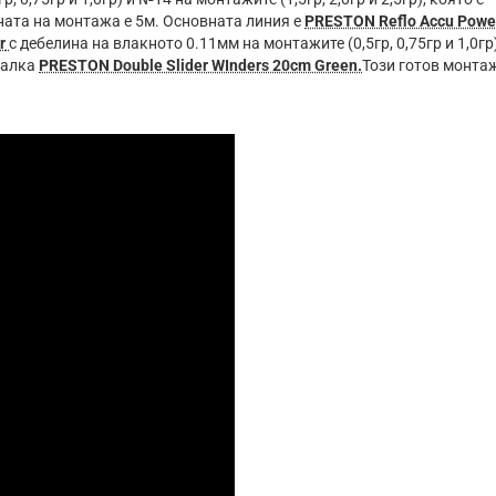
ината на монтажа е 5м. Основната линия е
PRESTON Reflo Accu Powe
r
с дебелина на влакното 0.11мм на монтажите (0,5гр, 0,75гр и 1,0гр
овалка
PRESTON Double Slider WInders 20cm Green.
Този готов монтаж