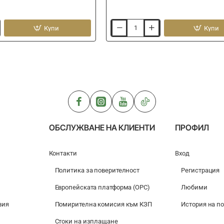
Купи
Купи
Куки
единични
PRESTON
Natural
N-
40
ОБСЛУЖВАНЕ НА КЛИЕНТИ
ПРОФИЛ
Контакти
Вход
Политика за поверителност
Регистрация
Европейската платформа (ОРС)
Любими
вия
Помирителна комисия към КЗП
История на п
Стоки на изплащане