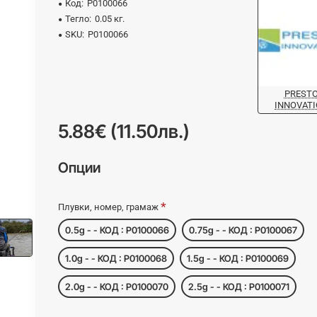
Код:
P0100066
Тегло:
0.05 кг.
SKU:
P0100066
PREST
INNOVAT
5.88€ (11.50лв.)
Опции
Плувки, номер, грамаж
0.5g - - КОД : P0100066
0.75g - - КОД : P0100067
1.0g - - КОД : P0100068
1.5g - - КОД : P0100069
2.0g - - КОД : P0100070
2.5g - - КОД : P0100071