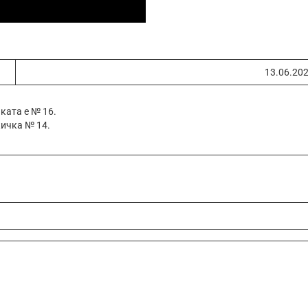
13.06.20
чката е № 16.
кичка № 14.