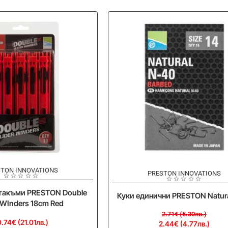
STON INNOVATIONS
-10%
PRESTON INNOVATIONS
 такъми PRESTON Double
Куки единични PRESTON Natura
r WInders 18cm Red
2.71€ (5.30лв.)
0.74€ (21.01лв.)
2.44€ (4.77лв.)