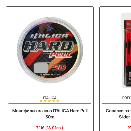
ITALICA
PRE
Монофилно влакно ITALICA Hard Pull
Совалки за
50m
Slide
7.11€ (13.91лв.)
1