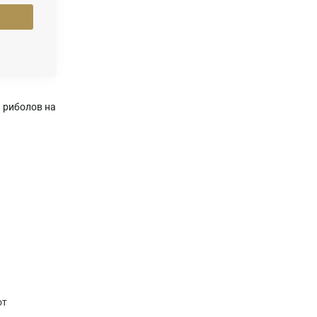
 риболов на
от