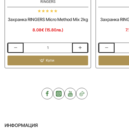
RINGERS
Захранка RINGERS Micro Method Mix 2kg
Захранка RING
8.08€ (15.80лв.)
7.
Захранка
Захранка
RINGERS
RINGERS
Micro
Купи
Bag
Method
Up
Mix
Carp
2kg
Mix
1kg
ИНФОРМАЦИЯ