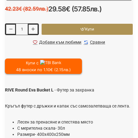
29.58€ (57.85лв.)
42.23€ (82.59лв.)
Купи
Добави към любими
Сравни
Купи с
48 вноски по 1.10€ (2.15лв.)
RIVE Round Eva Bucket L
- Футер за захранка
Кръгъл футер с дръжки и капак със самозалепваща се лента.
Лесен за пренасяне и спестява място
С мерителна скала- 30л
Размери- 400х400х250мм