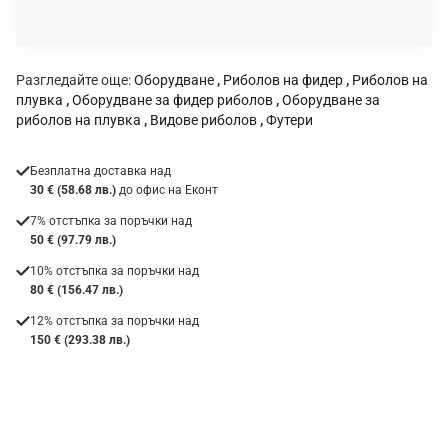
к
а
:
Разгледайте още:
Оборудване
,
Риболов на фидер
,
Риболов на
плувка
,
Оборудване за фидер риболов
,
Оборудване за
риболов на плувка
,
Видове риболов
,
Футери
Безплатна доставка над
30 € (58.68 лв.)
до офис на Еконт
7% отстъпка за поръчки над
50 € (97.79 лв.)
10% отстъпка за поръчки над
80 € (156.47 лв.)
12% отстъпка за поръчки над
150 € (293.38 лв.)