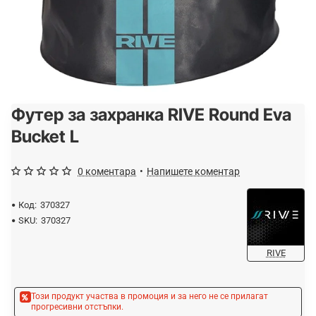
Футер за захранка RIVE Round Eva
-30%
Bucket L
0 коментара
•
Напишете коментар
Код:
370327
SKU:
370327
RIVE
Този продукт участва в промоция и за него не се прилагат
прогресивни отстъпки.