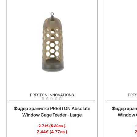
-10%
-10%
PRESTON INNOVATIONS
PRE
Фидер хранилка PRESTON Absolute
Фидер хран
Window Cage Feeder - Large
Window C
2.71€ (5.30лв.)
2.44€ (4.77лв.)
2