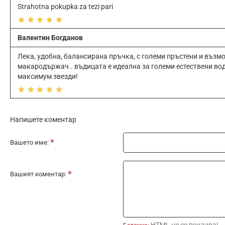
Strahotna pokupka za tezi pari
Валентин Богданов
Лека, удобна, балансирана пръчка, с големи пръстени и възм
макародържач.. въдицата е идеална за големи естествени во
максимум звезди!
Напишете коментар
Вашето име:
Вашият коментар:
HTML не се показва!