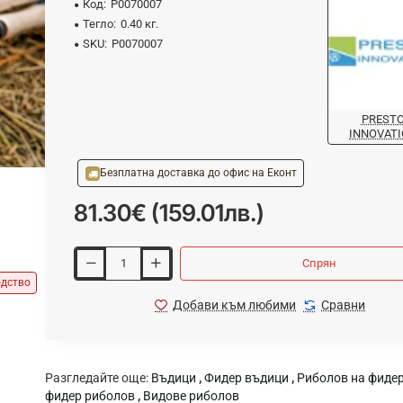
Код:
P0070007
Тегло:
0.40 кг.
SKU:
P0070007
PREST
INNOVAT
Безплатна доставка до офис на Еконт
81.30€ (159.01лв.)
Спрян
одство
Добави към любими
Сравни
Разгледайте още:
Въдици
,
Фидер въдици
,
Риболов на фиде
фидер риболов
,
Видове риболов