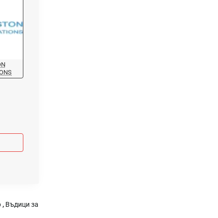
ON
IONS
р
,
Въдици за