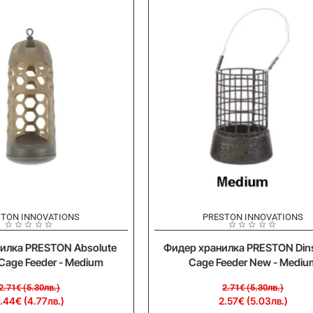
-5%
STON INNOVATIONS
PRESTON INNOVATIONS
илка PRESTON Absolute
Фидер хранилка PRESTON Din
age Feeder - Medium
Cage Feeder New - Mediu
2.71€ (5.30лв.)
2.71€ (5.30лв.)
.44€ (4.77лв.)
2.57€ (5.03лв.)