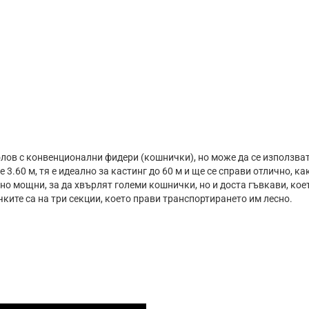
лов с конвенционални фидери (кошнички), но може да се използват
3.60 м, тя е идеално за кастинг до 60 м и ще се справи отлично, ка
чно мощни, за да хвърлят големи кошнички, но и доста гъвкави, кое
ките са на три секции, което прави транспортирането им лесно.