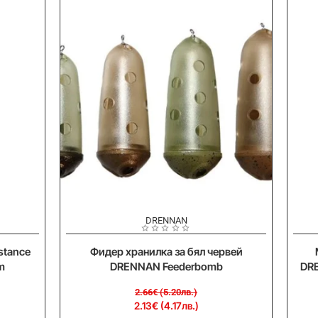
-20%
-
DRENNAN
stance
Фидер хранилка за бял червей
m
DRENNAN Feederbomb
DRE
2.66€ (5.20лв.)
2.13€ (4.17лв.)