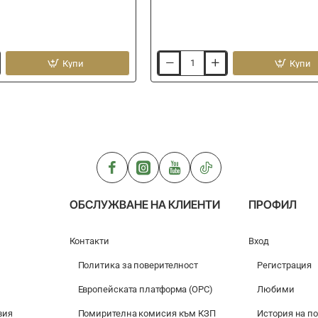
Купи
Купи
Фидер
хранилка
PRESTON
Dinstance
Cage
Feeder
New
-
Medium
ОБСЛУЖВАНЕ НА КЛИЕНТИ
ПРОФИЛ
Контакти
Вход
Политика за поверителност
Регистрация
Европейската платформа (ОРС)
Любими
вия
Помирителна комисия към КЗП
История на п