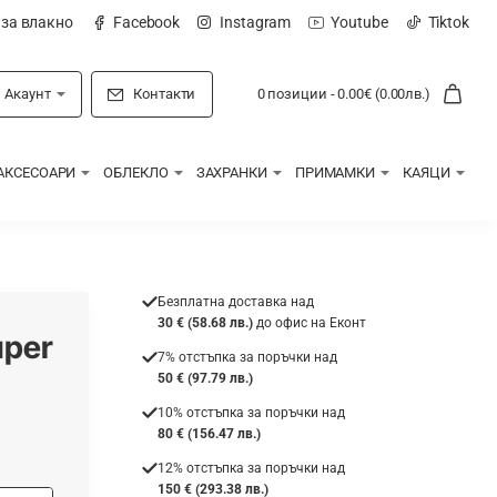
 за влакно
Facebook
Instagram
Youtube
Tiktok
Акаунт
Контакти
0 позиции - 0.00€ (0.00лв.)
АКСЕСОАРИ
ОБЛЕКЛО
ЗАХРАНКИ
ПРИМАМКИ
КАЯЦИ
Безплатна доставка над
30 € (58.68 лв.)
до офис на Еконт
uper
7% отстъпка за поръчки над
50 € (97.79 лв.)
10% отстъпка за поръчки над
80 € (156.47 лв.)
12% отстъпка за поръчки над
150 € (293.38 лв.)