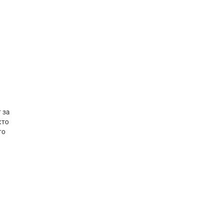
 за
кто
то