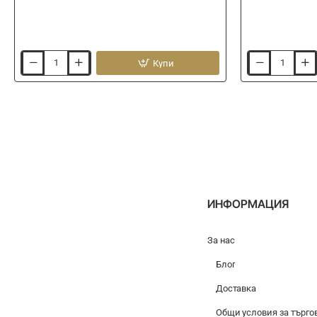
Купи
Фидер
Фидер
хранилка
хранилка
PRESTON
PRESTON
Absolute
Absolute
Window
Window
Cage
Cage
Feeder
Feeder
-
-
Large
Medium
ИНФОРМАЦИЯ
За нас
Блог
Доставка
Общи условия за търго