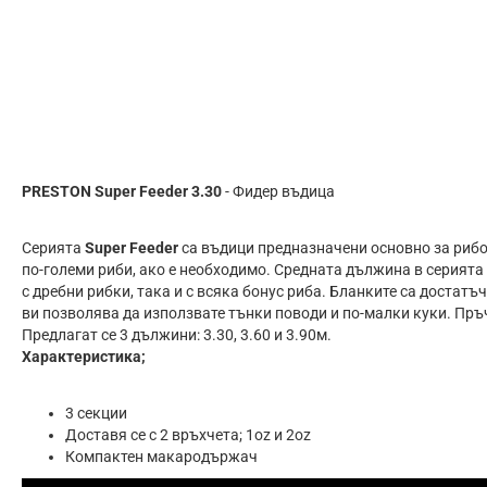
PRESTON Super Feeder 3.30
- Фидер въдица
Серията
Super Feeder
са въдици предназначени основно за рибо
по-големи риби, ако е необходимо. Средната дължина в серията е 
с дребни рибки, така и с всяка бонус риба. Бланките са достатъ
ви позволява да използвате тънки поводи и по-малки куки. Пръч
Предлагат се 3 дължини: 3.30, 3.60 и 3.90м.
Характеристика;
3 секции
Доставя се с 2 връхчета; 1oz и 2oz
Компактен макародържач