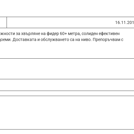
16.11.20
ожности за хвърляне на фидер 60+ метра, солиден ефективен
доеми. Доставката и обслужването са на ниво. Препоръчвам с