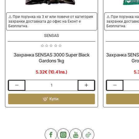
⚠️ При поръчка на 3 кг или повече от категория
⚠️ При поръчка на
захранки доставката до офис на Еконт е
захранки доставка
Безплатна.
Безплатна.
SENSAS
Захранка SENSAS 3000 Super Black
Захранка SENSA
Gardons 1kg
Gro
5.32€ (10.41лв.)
5.
Захранка
Захранка
SENSAS
SENSAS
3000
Купи
3000
Super
Feeder
Black
Bremes
Gardons
et
1kg
Gros
Poissons
1kg