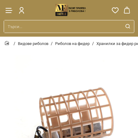
Търси...
Видове риболов
Риболов на фидер
Хранилки за фидер р
home