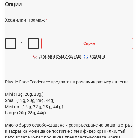
Опции
Хранилки- грамаж
Спрян
Добави към любими
Сравни
Plastic Cage Feeders се предлагат в различни размери и тегла.
Mini (12g, 20g, 28g,)
Small (12g, 20g, 28g, 44g)
Medium (16 g, 22 g, 28 g, 44 g)
Large (20g, 28g, 44g)
Много бързо освобождаване и разпръскване на вашата стръв
и захранка може да се постигне с тези фидер хранилки, тъй
като водата бързо прониква през пластмасовата мрежа.