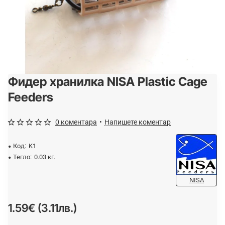
Фидер хранилка NISA Plastic Cage
Спрян от производство
Feeders
0 коментара
•
Напишете коментар
Код:
K1
Тегло:
0.03 кг.
NISA
1.59€ (3.11лв.)