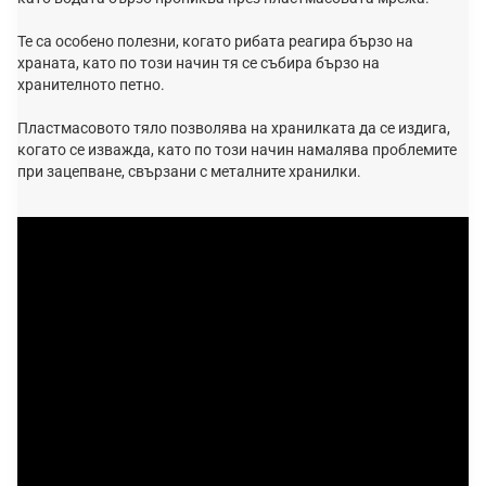
Те са особено полезни, когато рибата реагира бързо на
храната, като по този начин тя се събира бързо на
хранителното петно.
Пластмасовото тяло позволява на хранилката да се издига,
когато се изважда, като по този начин намалява проблемите
при зацепване, свързани с металните хранилки.