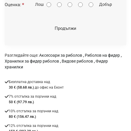
О
Оценка:
Лош
Добър
ц
е
н
Продължи
к
а
:
Разгледайте още:
Аксесоари за риболов
,
Риболов на фидер
,
Хранилки за фидер риболов
,
Видове риболов
,
Фидер
хранилки
Безплатна доставка над
30 € (58.68 лв.)
до офис на Еконт
7% отстъпка за поръчки над
50 € (97.79 лв.)
10% отстъпка за поръчки над
80 € (156.47 лв.)
12% отстъпка за поръчки над