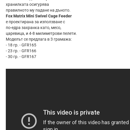
хранилката осигурява
правилното му падане на дъното.
Fox Matrix Mini Swivel Cage Feeder
е проектирана за използване с
по-едра захранка като, месо,
царевица, и 4-8 милиметрови пелети.
Моделът се предлага в 3 грамажа:
- 18 гр. - GFR165
- 23 гр. - GFR166
- 30 гр. - GFR167