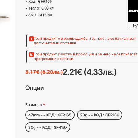
Код:
GFR165
Тегло:
0.03 кг.
SKU:
GFR165
MA
Този продукт е в разпродажба и за него не се начисляват
допълнителни отстъпки.
Този продукт участва в промоция и за него не се прилагат
прогресивни отстъпки.
2.21€ (4.33лв.)
3.17€ (6.20лв.)
Опции
Размери
47mm - - КОД : GFR165
23g - - КОД : GFR166
30g - - КОД : GFR167