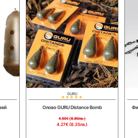
-5%
-
GURU
вей
Олово GURU Distance Bomb
Фи
4.50€ (8.80лв.)
4.27€ (8.35лв.)