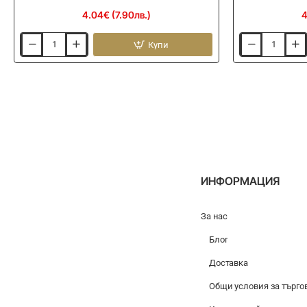
4.04€ (7.90лв.)
4
Купи
Захранка
Захранка
CHAMPION
CHAMPION
FEED
FEED
Feeder
Feeder
Dark
Special
1kg
1kg
ИНФОРМАЦИЯ
За нас
Блог
Доставка
Общи условия за търго