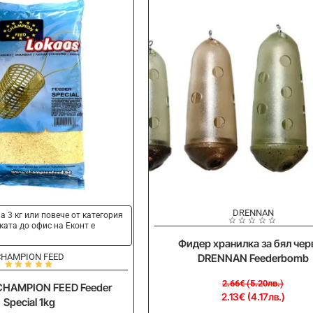
-20%
DRENNAN
а 3 кг или повече от категория
ката до офис на Еконт е
Фидер хранилка за бял чер
CHAMPION FEED
DRENNAN Feederbomb
2.66€ (5.20лв.)
CHAMPION FEED Feeder
2.13€ (4.17лв.)
Special 1kg