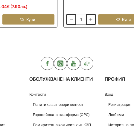
.04€ (7.90лв.)
Купи
Купи
Фидер
хранилка
за
бял
червей
DRENNAN
Feederbomb
ОБСЛУЖВАНЕ НА КЛИЕНТИ
ПРОФИЛ
Контакти
Вход
Политика за поверителност
Регистрация
Европейската платформа (ОРС)
Любими
вия
Помирителна комисия към КЗП
История на п