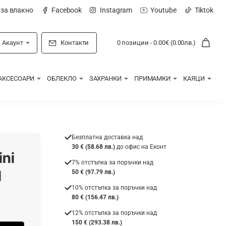
 за влакно
Facebook
Instagram
Youtube
Tiktok
Акаунт
Контакти
0 позиции - 0.00€ (0.00лв.)
АКСЕСОАРИ
ОБЛЕКЛО
ЗАХРАНКИ
ПРИМАМКИ
КАЯЦИ
Безплатна доставка над
30 € (58.68 лв.)
до офис на Еконт
ni
7% отстъпка за поръчки над
l
50 € (97.79 лв.)
10% отстъпка за поръчки над
80 € (156.47 лв.)
12% отстъпка за поръчки над
150 € (293.38 лв.)