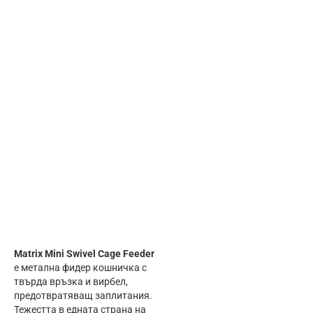
Matrix Mini Swivel Cage Feeder
е метална фидер кошничка с
твърда връзка и вирбел,
предотвратяващ заплитания.
Тежестта в едната страна на