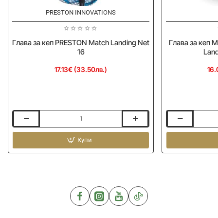
PRESTON INNOVATIONS
Глава за кеп PRESTON Match Landing Net
Глава за кеп M
16
Lan
17.13€ (33.50лв.)
16.
Глава
Глава
за
за
кеп
Купи
кеп
PRESTON
MATRIX
Match
Supa
Landing
Lite
Net
Free
16
Flow
Landing
Net
45x35