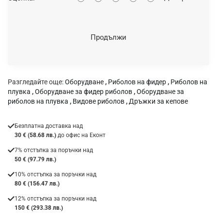
ц
е
н
Продължи
к
а
:
Разгледайте още:
Оборудване
,
Риболов на фидер
,
Риболов на
плувка
,
Оборудване за фидер риболов
,
Оборудване за
риболов на плувка
,
Видове риболов
,
Дръжки за кепове
Безплатна доставка над
30 € (58.68 лв.)
до офис на Еконт
7% отстъпка за поръчки над
50 € (97.79 лв.)
10% отстъпка за поръчки над
80 € (156.47 лв.)
12% отстъпка за поръчки над
150 € (293.38 лв.)