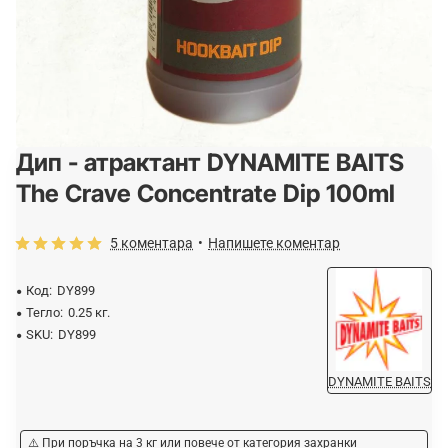
Дип - атрактант DYNAMITE BAITS
-25%
ОЧАКВАЙТЕ
The Crave Concentrate Dip 100ml
5 коментара
•
Напишете коментар
Код:
DY899
Тегло:
0.25 кг.
SKU:
DY899
DYNAMITE BAITS
⚠️ При поръчка на 3 кг или повече от категория захранки