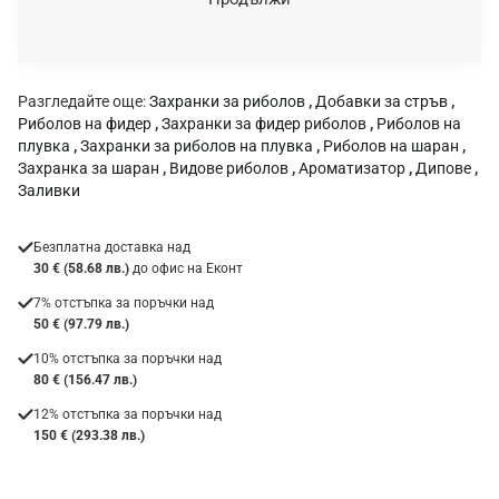
к
а
:
Разгледайте още:
Захранки за риболов
,
Добавки за стръв
,
Риболов на фидер
,
Захранки за фидер риболов
,
Риболов на
плувка
,
Захранки за риболов на плувка
,
Риболов на шаран
,
Захранка за шаран
,
Видове риболов
,
Ароматизатор
,
Дипове
,
Заливки
Безплатна доставка над
30 € (58.68 лв.)
до офис на Еконт
7% отстъпка за поръчки над
50 € (97.79 лв.)
10% отстъпка за поръчки над
80 € (156.47 лв.)
12% отстъпка за поръчки над
150 € (293.38 лв.)