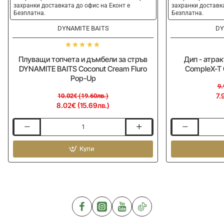
захранки доставката до офис на Еконт е
захранки доставка
Безплатна.
Безплатна.
DYNAMITE BAITS
DY
Плуващи топчета и дъмбели за стръв
Дип - атра
DYNAMITE BAITS Coconut Cream Fluro
CompleX-T 
Pop-Up
9.
7.
10.02€ (19.60лв.)
8.02€ (15.69лв.)
Плуващи
Дип
топчета
-
и
Купи
атрактант
дъмбели
DYNAMITE
за
BAITS
стръв
CompleX-
DYNAMITE
T
BAITS
Concentrate
Coconut
Dip
Cream
100ml