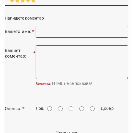
Напишете коментар
Вашето име:
Вашият
коментар:
HTML не се показва!
Бележка:
О
Оценка:
Лош
Добър
ц
е
н
Продължи