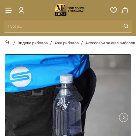
Търси...
Видове риболов
Area риболов
Аксесоари за area риболов
home