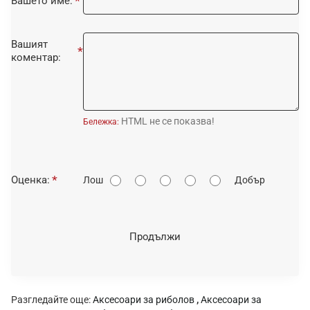
Вашето име:
Вашият
коментар:
HTML не се показва!
Бележка:
О
Оценка:
Лош
Добър
ц
е
н
Продължи
к
а
:
Разгледайте още:
Аксесоари за риболов
,
Аксесоари за