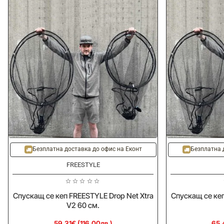
Безплатна доставка до офис на Еконт
Безплатна 
FREESTYLE
Спускащ се кеп FREESTYLE Drop Net Xtra
Спускащ се кеп
V2 60 см.
59.31€ (116.00лв.)
65.