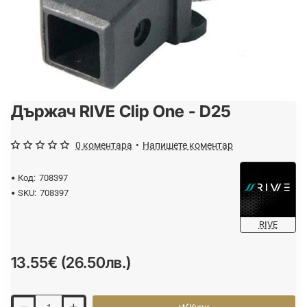
Държач RIVE Clip One - D25
0 коментара
•
Напишете коментар
Код:
708397
SKU:
708397
RIVE
13.55€ (26.50лв.)