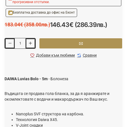
прогресивни отстъпки.
Безплатна доставка до офис на Еконт
146.43€ (286.39лв.)
183.04€ (358.00лв.)
Добави към любими
Сравни
DAIWA Luvias Bolo - 5m
- Болонеза
Въдицата се продава гола бланка, за да я аранжирате и
окомлектовате с водачи и макародържач по Ваш вкус.
Nanoplus SVF структора на карбона.
Технология Daiwa X45.
V-Joint снадки