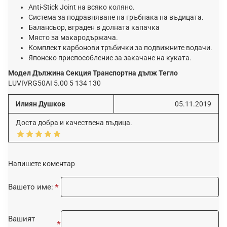
Anti-Stick Joint на всяко коляно.
Система за подравняване на гръбнака на въдицата.
Балансьор, вграден в долната капачка
Място за макародържача.
Комплект карбонови тръбички за подвижните водачи.
Японско приспособление за закачане на куката.
Moдeл Дължинa Ceĸция Tpaнcпopтнa дълж Teглo
LUVIVRG50AI 5.00 5 134 130
Илиян Душков
05.11.2019
Доста добра и качествена въдица.
Напишете коментар
Вашето име:
Вашият