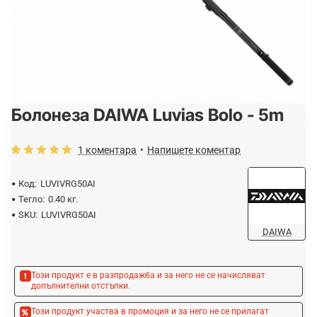
Болонеза DAIWA Luvias Bolo - 5m
-20%
ОЧАКВАЙТЕ
1 коментара
•
Напишете коментар
Код:
LUVIVRG50AI
Тегло:
0.40 кг.
SKU:
LUVIVRG50AI
DAIWA
Този продукт е в разпродажба и за него не се начисляват
допълнителни отстъпки.
Този продукт участва в промоция и за него не се прилагат