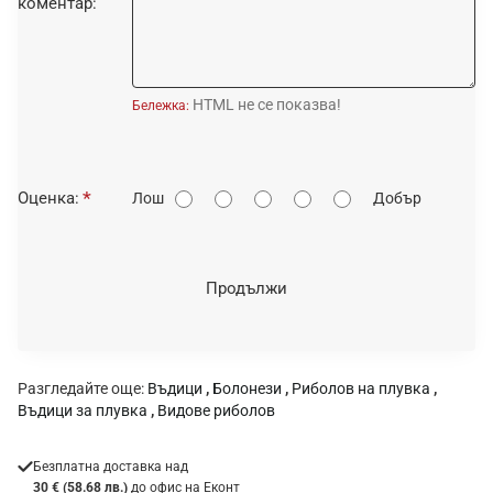
коментар:
HTML не се показва!
Бележка:
О
Оценка:
Лош
Добър
ц
е
н
Продължи
к
а
:
Разгледайте още:
Въдици
,
Болонези
,
Риболов на плувка
,
Въдици за плувка
,
Видове риболов
Безплатна доставка над
30 € (58.68 лв.)
до офис на Еконт