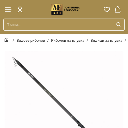
Търси...
Видове риболов
Риболов на плувка
Въдици за плувка
home