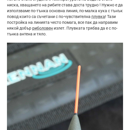
ниска, хващането на рибите става доста трудно ! Нужно е да
използваме по-тънка основна линия, по-малка кука с тънък
повод които са съчетани с по-чувствителна
плувка
! Тази
постройка на линията често помага, все пак да направим
някой добър
риболовен
излет. Плувката трябва да е с по-
тънка антена и тяло.