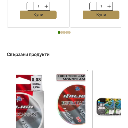
Ваглер
Ваглер-
MF
Слайдер
Купи
Купи
Waggler
ANGLERS
Infinite
Waggler
Свързани продукти