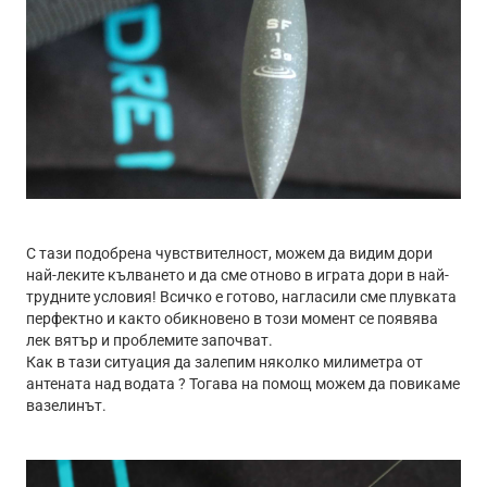
С тази подобрена чувствителност, можем да видим дори
най-леките кълването и да сме отново в играта дори в най-
трудните условия! Всичко е готово, нагласили сме плувката
перфектно и както обикновено в този момент се появява
лек вятър и проблемите започват.
Как в тази ситуация да залепим няколко милиметра от
антената над водата ? Тогава на помощ можем да повикаме
вазелинът.