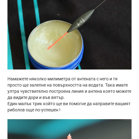
Намажете няколко милиметра от антената с него и тя
просто ще залепне на повърхността на водата. Така имате
ултра чувствително построена линия и антена която можете
да видите дори и във вятър.
Един малък трик който ще ви помогне да направите вашият
риболов още по-успешен !