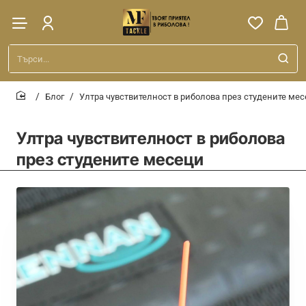
Търси...
Блог
Ултра чувствителност в риболова през студените ме
home
Ултра чувствителност в риболова
през студените месеци