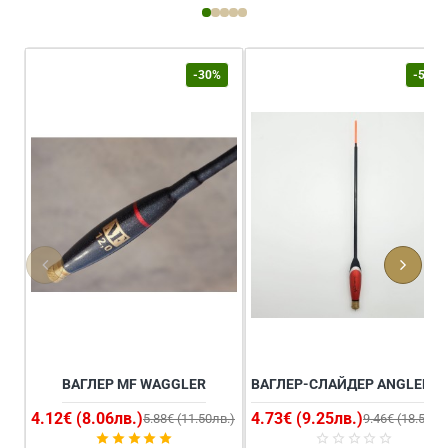
Power
4
100m
150m
-
Multi
-30%
-50%
Color
ВАГЛЕР MF WAGGLER
ВАГ
4.12€ (8.06лв.)
4.73€ (9.25лв.)
5.88€ (11.50лв.)
9.46€ (18.50лв