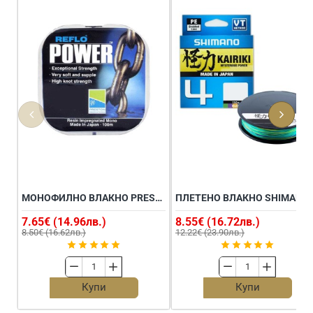
МОНОФИЛНО ВЛАКНО PRESTON REFLO POWER 100M
ПЛЕТЕНО ВЛ
7.65€ (14.96лв.)
8.55€ (16.72лв.)
8.50€ (16.62лв.)
12.22€ (23.90лв.)
Монофилно
Плетено
влакно
влакно
Купи
Купи
PRESTON
SHIMANO
Reflo
Kairiki