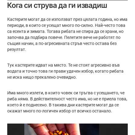
Кога си струва да ги извадиш
Кастерите могат да се използват през цялата година, но има
периоди, в които се усещат много по-силно. Най-често това
са есента и зимата. Тогава рибата не спира да се храни, но
започва да подбира повече. Пелетите вече не работят по
същия начин, а по-агресивната стръв често остава без
резултат.
Тук кастерите идват на място. Те не стоят агресивно във
водата и точно това ги прави удачен избор, когато рибата
не иска нищо прекалено очевидно.
Има много излети, в които човек си тръгва с усещането, че
риба няма. В действителност често има, но не е приела това,
което ѝ е поднесено. В такива дни кастерите могат да се
окажат много по-логичен избор от всичко останало.