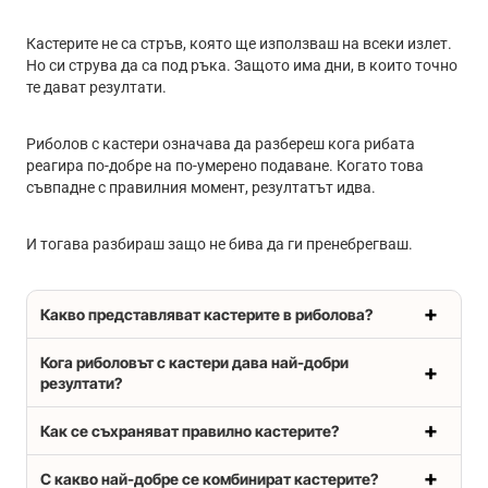
Кастерите не са стръв, която ще използваш на всеки излет.
Но си струва да са под ръка. Защото има дни, в които точно
те дават резултати.
Риболов с кастери означава да разбереш кога рибата
реагира по-добре на по-умерено подаване. Когато това
съвпадне с правилния момент, резултатът идва.
И тогава разбираш защо не бива да ги пренебрегваш.
Какво представляват кастерите в риболова?
Кога риболовът с кастери дава най-добри
резултати?
Как се съхраняват правилно кастерите?
С какво най-добре се комбинират кастерите?