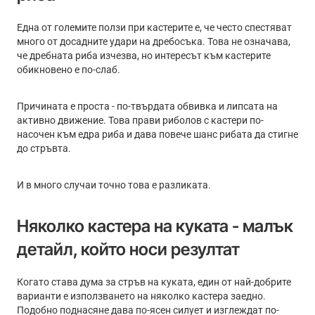
Една от големите ползи при кастерите е, че често спестяват
много от досадните удари на дребосъка. Това не означава,
че дребната риба изчезва, но интересът към кастерите
обикновено е по-слаб.
Причината е проста - по-твърдата обвивка и липсата на
активно движение. Това прави риболов с кастери по-
насочен към едра риба и дава повече шанс рибата да стигне
до стръвта.
И в много случаи точно това е разликата.
Няколко кастера на куката - малък
детайл, който носи резултат
Когато става дума за стръв на куката, един от най-добрите
варианти е използването на няколко кастера заедно.
Подобно поднасяне дава по-ясен силует и изглеждат по-