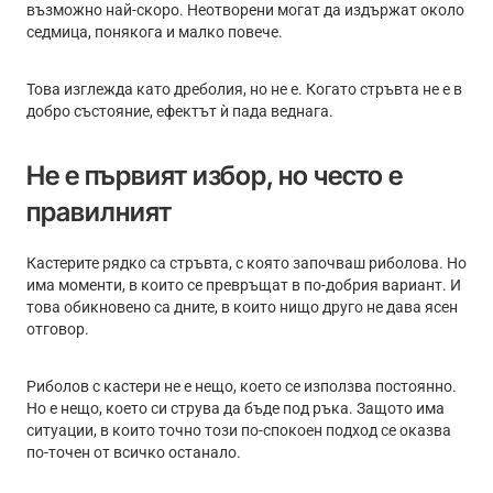
възможно най-скоро. Неотворени могат да издържат около
седмица, понякога и малко повече.
Това изглежда като дреболия, но не е. Когато стръвта не е в
добро състояние, ефектът ѝ пада веднага.
Не е първият избор, но често е
правилният
Кастерите рядко са стръвта, с която започваш риболова. Но
има моменти, в които се превръщат в по-добрия вариант. И
това обикновено са дните, в които нищо друго не дава ясен
отговор.
Риболов с кастери не е нещо, което се използва постоянно.
Но е нещо, което си струва да бъде под ръка. Защото има
ситуации, в които точно този по-спокоен подход се оказва
по-точен от всичко останало.