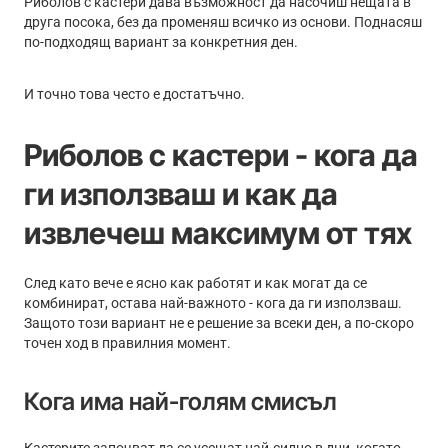
Риболов с кастери дава възможност да насочиш нещата в
друга посока, без да променяш всичко из основи. Поднасяш
по-подходящ вариант за конкретния ден.
И точно това често е достатъчно.
Риболов с кастери - кога да
ги използваш и как да
извлечеш максимум от тях
След като вече е ясно как работят и как могат да се
комбинират, остава най-важното - кога да ги използваш.
Защото този вариант не е решение за всеки ден, а по-скоро
точен ход в правилния момент.
Кога има най-голям смисъл