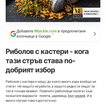
Добавете
Mtackle.com
в предпочитани
източници в Google
Риболов с кастери - кога
тази стръв става по-
добрият избор
Риболов с кастери е нещо, до което много хора изобщо не
стигат. Не защото не работи, а защото рядко се сещат за
тях в точния момент. Повечето риболовци посягат към
познатите варианти - пелети, царевица,
бял червей
. И в
много случаи това е достатъчно.