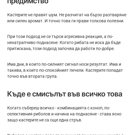
предимство
Кастерите не правят шум. Не разчитат на бързо разтваряне
или силен аромат. И точно това ги прави толкова полезни.
При този подход не се търси агресивна реакция, а по-
ненатрапчиво поднасяне. Когато рибата не иска да бъде
притискана, този подход започва да работи по-добре.
Има дни, в които по-силният сигнал носи резултат. Има и
такива, в които по-спокойният печели. Кастерите попадат
точно във втората група.
Къде е смисълът във всичко това
Когато събереш всичко - комбинацията с коноп, по-
селективния риболов и начина на поднасяне - става ясно
защо кастерите не са още една стръв.