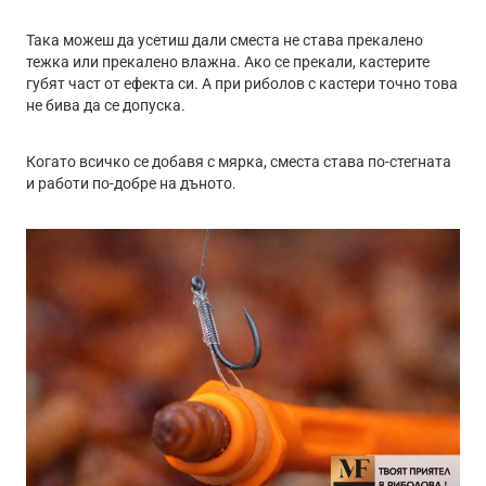
Така можеш да усетиш дали сместа не става прекалено
тежка или прекалено влажна. Ако се прекали, кастерите
губят част от ефекта си. А при риболов с кастери точно това
не бива да се допуска.
Когато всичко се добавя с мярка, сместа става по-стегната
и работи по-добре на дъното.