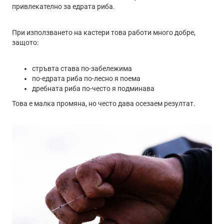
привлекателно за едрата риба.
При използването на кастери това работи много добре,
защото:
стръвта става по-забележима
по-едрата риба по-лесно я поема
дребната риба по-често я подминава
Това е малка промяна, но често дава осезаем резултат.