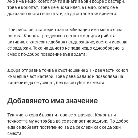
Ако има нещо, което почти винаги върви добре с кастери,
това е конопът. Това не е нова идея, а нещо, което се е
доказало достатъчно пъти, за да остане във времето.
При риболов с кастери тази комбинация има много ясна
логика. Конопът раздвижва петното и държи рибата
активна, а кастерите добавят съдържание, което я кара да
се задържи. Така на дъното не пада нещо еднообразно, а
смес с по-добро поведение във водата.
Добра отправна точка е съотношение 2:1 - две части коноп
към една част кастери. Това дава баланс и позволява на
кастерите да се усещат, без да се губят в сместа.
Добавянето има значение
Тук много хора бързат и това се отразява. Конопът и
течността му не трябва да се изсипват наведнъж. По-добре
е да се добавят постепенно, за да се следи как се държи
сместа.