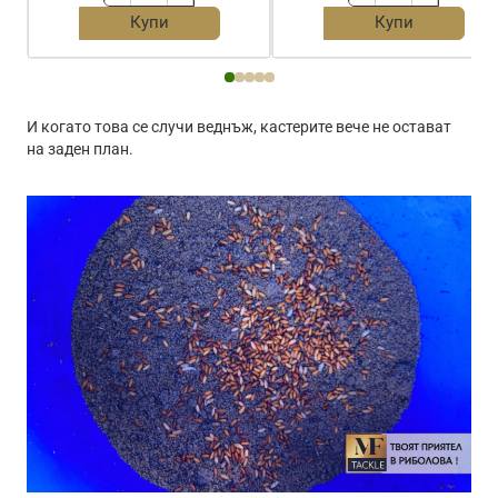
APIA
BLACK
Купи
Купи
Pakasuka
CAT
Black
Baitfish
M
Stopper
1.5m
Black
И когато това се случи веднъж, кастерите вече не остават
на заден план.