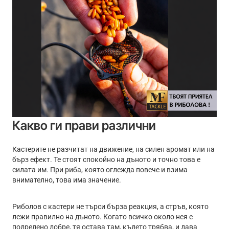
Какво ги прави различни
Кастерите не разчитат на движение, на силен аромат или на
бърз ефект. Те стоят спокойно на дъното и точно това е
силата им. При риба, която оглежда повече и взима
внимателно, това има значение.
Риболов с кастери не търси бърза реакция, а стръв, която
лежи правилно на дъното. Когато всичко около нея е
подредено добре, тя остава там, където трябва, и дава