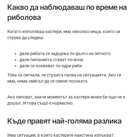
Какво да наблюдаваш по време на
риболова
Когато използваш кастери, има няколко неща, които си
струва да следиш:
дали рибата се задържа по-дълго на петното
дали пипанията стават по-ясни
дали се появяват по-едри риби
Това са сигнали, че стръвта пасва на ситуацията. Ако ги
има, няма смисъл да се сменя посоката.
Ако липсват, значи моментът за кастери може би още не е
дошъл. И това също е нормално.
Къде правят най-голяма разлика
Има ситуации, в които кастерите наистина изпъкват: