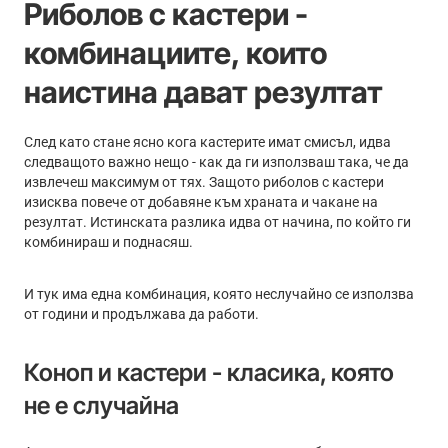
Риболов с кастери -
комбинациите, които
наистина дават резултат
След като стане ясно кога кастерите имат смисъл, идва
следващото важно нещо - как да ги използваш така, че да
извлечеш максимум от тях. Защото риболов с кастери
изисква повече от добавяне към храната и чакане на
резултат. Истинската разлика идва от начина, по който ги
комбинираш и поднасяш.
И тук има една комбинация, която неслучайно се използва
от години и продължава да работи.
Коноп и кастери - класика, която
не е случайна