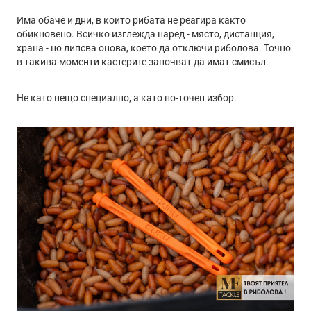
Има обаче и дни, в които рибата не реагира както
обикновено. Всичко изглежда наред - място, дистанция,
храна - но липсва онова, което да отключи риболова. Точно
в такива моменти кастерите започват да имат смисъл.
Не като нещо специално, а като по-точен избор.