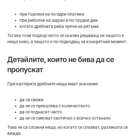
при търсене на по-едри платики
при риболов на шаран в по-трудни дни
когато дребната риба пречи на ритъма
Тогава този подход често се оказва решаващ не защото е
нещо ново, а защото е по-подходящ за конкретния момент.
Детайлите, които не бива да се
пропускат
При кастерите дребните неща имат значение:
да са свежи
да не се прекалява с количеството
да се поднасят чисто
да не се смесват хаотично с всичко останало
Това не са сложни неща, но когато се спазват, разликата се
вижда.