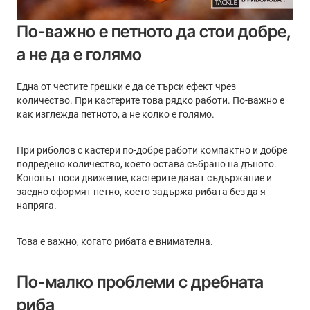
По-важно е петното да стои добре,
а не да е голямо
Една от честите грешки е да се търси ефект чрез
количество. При кастерите това рядко работи. По-важно е
как изглежда петното, а не колко е голямо.
При риболов с кастери по-добре работи компактно и добре
подредено количество, което остава събрано на дъното.
Конопът носи движение, кастерите дават съдържание и
заедно оформят петно, което задържа рибата без да я
напряга.
Това е важно, когато рибата е внимателна.
По-малко проблеми с дребната
риба