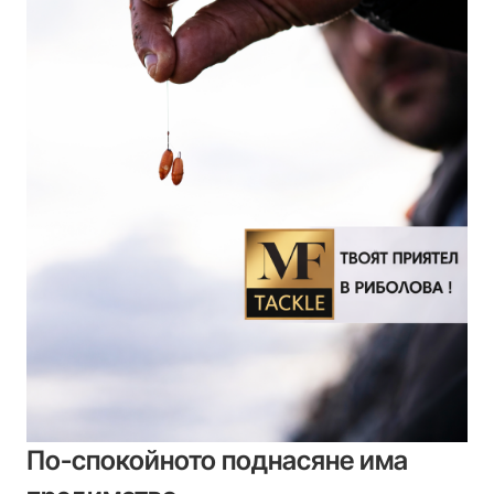
По-спокойното поднасяне има