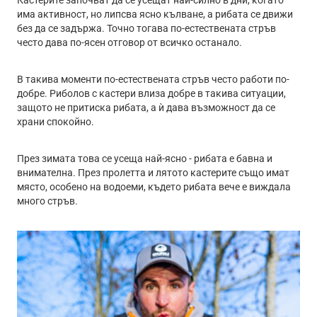
Кастерите започват да се усещат най-силно в дни, когато
има активност, но липсва ясно кълване, а рибата се движи
без да се задържа. Точно тогава по-естествената стръв
често дава по-ясен отговор от всичко останало.
В такива моменти по-естествената стръв често работи по-
добре. Риболов с кастери влиза добре в такива ситуации,
защото не притиска рибата, а ѝ дава възможност да се
храни спокойно.
През зимата това се усеща най-ясно - рибата е бавна и
внимателна. През пролетта и лятото кастерите също имат
място, особено на водоеми, където рибата вече е виждала
много стръв.