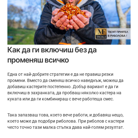
Как да ги включиш без да
променяш всичко
Една от най-добрите стратегии е да не правиш резки
промени. Вместо да сменяш всичко наведнъж, можеш да
добавиш кастерите постепенно. Добър вариант е да ги
включиш в захранката, да пробваш няколко кастера на
куката или да ги комбинираш с вече работеща смес.
Така запазваш това, което вече работи, и добавяш нещо,
което може да подобри риболова. При риболов с кастери
често точно тази малка стъпка дава най-голям резултат.