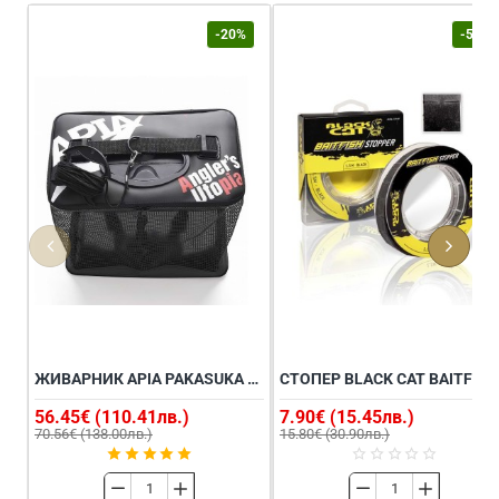
-20%
-50%
ЖИВАРНИК APIA PAKASUKA BLACK M
СТОП
56.45€ (110.41лв.)
7.90€ (15.45лв.)
70.56€ (138.00лв.)
15.80€ (30.90лв.)
Живарник
Стопер