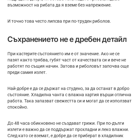
възможност на рибата да я вземе без напрежение.
И точно това често липсва при по-труден риболов.
Съхранението не е дребен детайл
При кастерите състоянието им е от значение. Ако не се
пазят както трябва, губят част от качествата си и вече не
работят по същия начин. Затова и риболовът започва още
преди самия излет.
Най-добре е да се държат на студено, за да останат в добро
състояние. Хладилна чанта с влажна хартия върши отлична
работа. Така запазват свежестта си и могат да се използват
спокойно.
До 48 часа обикновено не създават грижи. При по-дълги
излети е важно да се поддържат прохладни и леко влажни.
След като се вземат, е добре да се приберат в хладилник