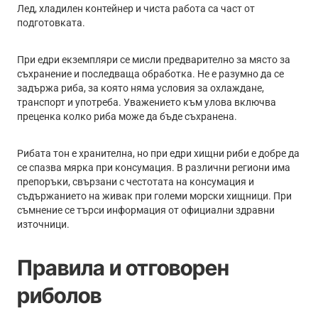
Лед, хладилен контейнер и чиста работа са част от
подготовката.
При едри екземпляри се мисли предварително за място за
съхранение и последваща обработка. Не е разумно да се
задържа риба, за която няма условия за охлаждане,
транспорт и употреба. Уважението към улова включва
преценка колко риба може да бъде съхранена.
Рибата тон е хранителна, но при едри хищни риби е добре да
се спазва мярка при консумация. В различни региони има
препоръки, свързани с честотата на консумация и
съдържанието на живак при големи морски хищници. При
съмнение се търси информация от официални здравни
източници.
Правила и отговорен
риболов