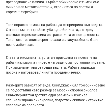
преследване на плячка. Гърбът обикновено е тъмен, със
синкав или метален оттенък, страните са по-светли, а
коремът е сребрист.
Тази окраска помага на рибата да се прикрива във водата.
Отгоре тъмният гръб се губи в дълбочината, а отдолу
светлият корем се слива с отраженията от повърхността.
Така тонът се движи сред пасажи и атакува, без да бъде
лесно забелязан.
Главата е компактна, устата е пригодена за поемане на
риба и калмари, а тялото е изградено за постоянно плуване.
При закачане това се усеща веднага. Рибата задържа
посока и натоварва линията продължително.
Размерите зависят от вида. Скипджак и бял тон обикновено
са по-достъпни като размер за морски спортен риболов.
Синьоперият тон достига едри размери и изисква
специализирана екипировка, подготвен екипаж и стриктно
спазване на правилата.