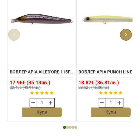
ВОБЛЕР APIA AILED'ORE 115F 18G FLOATING
ВОБЛЕР APIA PUNCH 
17.96€ (35.13лв.)
18.82€ (36.81лв.)
22.45€ (43.91лв.)
23.52€ (46.00лв.)
Воблер
Воблер
APIA
APIA
Купи
Купи
Ailed'ore
Punch
115F
Line
18g
130
Floating
36g