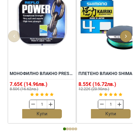
МОНОФИЛНО ВЛАКНО PRESTON REFLO POWER 100M
ПЛЕТЕНО ВЛ
7.65€ (14.96лв.)
8.55€ (16.72лв.)
8.50€ (16.62лв.)
12.22€ (23.90лв.)
Монофилно
Плетено
влакно
влакно
Купи
Купи
PRESTON
SHIMANO
Reflo
Kairiki
Power
4
100m
150m