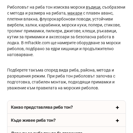
Риболовът на риба тон изисква морски
въдици
, съобразени
с метода и размера на рибата,
макари
с плавен аванс,
плетени влакна, флуорокарбонови поводи, устойчиви
вирбели, халки, карабинки, морски куки, попери, стикове,
тролинг примамки, пилкери, джигове, клещи, ръкавици,
кутии за примамки и аксесоари за безопасна работа в
лодка. В mftackle.com ще намерите оборудване за морски
риболов, подбрано за едри хищници и продължително
натоварване.
Подберете такъма според вида риба, района, метода и
разрешения режим. При риба тон риболовът започва с
подготовка, стабилен монтаж, подходящи примамки и
уважение към правилата на морския риболов.
Какво представлява риба тон?
Къде живее риба тон?