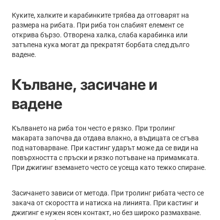
Куките, халките и карабинките трябва да отговарят на
размера на рибата. При риба тон слабият елемент се
открива бързо. Отворена халка, слаба карабинка или
затъпена кука могат да прекратят борбата след дълго
вадене.
Кълване, засичане и
вадене
Кълването на риба тон често е рязко. При тролинг
макарата започва да отдава влакно, а въдицата се сгъва
под натоварване. При кастинг ударът може да се види на
повърхността с пръски и рязко потъване на примамката.
При джигинг вземането често се усеща като тежко спиране.
Засичането зависи от метода. При тролинг рибата често се
закача от скоростта и натиска на линията. При кастинг и
джигинг е нужен ясен контакт, но без широко размахване.