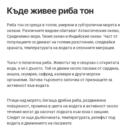
Къде живее риба тон
Риба тон се среща в топли, умерени и субтропични морета и
океани. Различните видове обитават Атлантическия океан,
Средиземно море, Тихия океан и Индийския океан. Част от
популациите се движат на големи разстояния, следвайки
храната, температурата на водата и сезонните миграции.
Тонът е пелагична риба. Животът му е свързан с откритата
вода, а не с дъното. Той се движи около пасажи от сардина,
аншоа, скумрия, сафрид, калмари и други морски
организми. Затова търсенето започва от признаците за
активност във водата.
Птици над морето, бягаща дребна риба, раздвижена
повърхност, промяна в цвета на водата и активност около
течения могат да насочат лодката към зона с хищник.
Следят се още дълбочината, температурата, релефът под
водата и движението на пасажите.