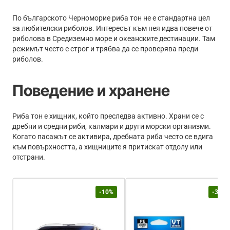
По българското Черноморие риба тон не е стандартна цел
за любителски риболов. Интересът към нея идва повече от
риболова в Средиземно море и океанските дестинации. Там
режимът често е строг и трябва да се проверява преди
риболов.
Поведение и хранене
Риба тон е хищник, който преследва активно. Храни се с
дребни и средни риби, калмари и други морски организми.
Когато пасажът се активира, дребната риба често се вдига
към повърхността, а хищниците я притискат отдолу или
отстрани.
-10%
-30%