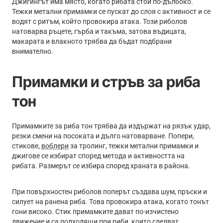
Джигингът има място, когато рибата стои по-дълбоко.
Тежки метални примамки се пускат до слоя с активност и се
водят с ритъм, който провокира атака. Този риболов
натоварва ръцете, гърба и такъма, затова въдицата,
макарата и влакното трябва да бъдат подбрани
внимателно.
Примамки и стръв за риба
тон
Примамките за риба тон трябва да издържат на рязък удар,
резки смени на посоката и дълго натоварване. Попери,
стикове,
воблери
за тролинг, тежки метални примамки и
джигове се избират според метода и активността на
рибата. Размерът се избира според храната в района.
При повърхностен риболов поперът създава шум, пръски и
силует на ранена риба. Това провокира атака, когато тонът
гони високо. Стик примамките дават по-изчистено
движение и са подходящи при риби, които следват