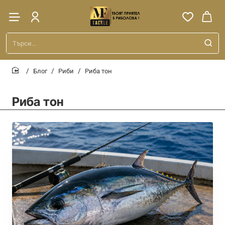
Търси...
Блог
Риби
Риба тон
home
Риба тон