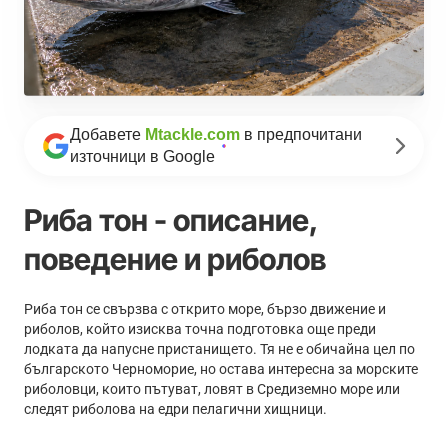
Добавете
Mtackle.com
в предпочитани
източници в Google
Риба тон - описание,
поведение и риболов
Риба тон се свързва с открито море, бързо движение и
риболов, който изисква точна подготовка още преди
лодката да напусне пристанището. Тя не е обичайна цел по
българското Черноморие, но остава интересна за морските
риболовци, които пътуват, ловят в Средиземно море или
следят риболова на едри пелагични хищници.