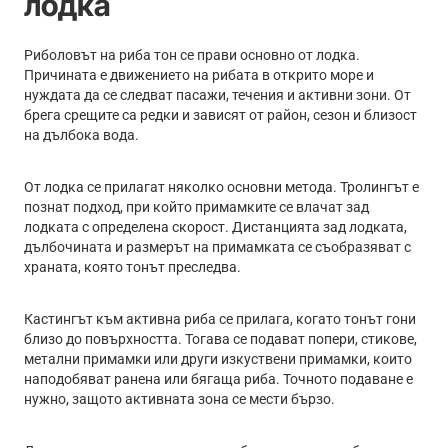
лодка
Риболовът на риба тон се прави основно от лодка.
Причината е движението на рибата в открито море и
нуждата да се следват пасажи, течения и активни зони. От
брега срещите са редки и зависят от район, сезон и близост
на дълбока вода.
От лодка се прилагат няколко основни метода. Тролингът е
познат подход, при който примамките се влачат зад
лодката с определена скорост. Дистанцията зад лодката,
дълбочината и размерът на примамката се съобразяват с
храната, която тонът преследва.
Кастингът към активна риба се прилага, когато тонът гони
близо до повърхността. Тогава се подават попери, стикове,
метални примамки или други изкуствени примамки, които
наподобяват ранена или бягаща риба. Точното подаване е
нужно, защото активната зона се мести бързо.