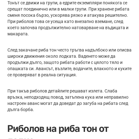
-
Тонът се движи на групи, а едрите екземпляри понякога се
Multi
срещат поединично или в малки групи. При хранене рибата
Color
сменя посока бързо, ускорява рязко и атакува решително.
При риболов това се усеща като внезапно вземане, след
което започва продължително натоварване на въдицата и
макарата.
След закачане риба тон често тръгва надълбоко или описва
широки движения около лодката. Ваденето може да
продължи дълго, защото рибата работи с цялото тяло и
опашката си. Авансът, възлите, водачите, влакното и куките
се проверяват в реална ситуация.
При такъв риболов детайлите решават излета. Слаба
връзка, неподходящ повод, затъпена кука или неправилно
настроен аванс могат да доведат до загуба на рибата след
дълга борба.
Риболов на риба тон от