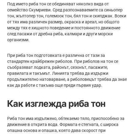
Под името риба тон се обединяват няколко вида от
семейство Скумриеви. Сред разпознаваемите са синьопер
тон, жълтопер тон, големоок тон, бял тон и скипджак. Всеки
от тях има различен размер, окраска и ареал, но общото
между тях е хищното поведение и постоянното движение
след пасажи от дребна риба, калмари и други морски
организми.
При риба тон подготовката е различна от тази за
стандартен крайбрежен риболов. При риболов на тон се
съобразяват лодката, районът, сезонът, пасажите,
правилата и такъмът. Линията трябва да издържи
продължително натоварване, а риболовецът трябва да знае
как да работи с такъма още преди първия удар.
Как изглежда риба тон
Риба тон има издължено, обтекаемо тяло, приспособено за
движение в открита вода. Формата е стегната, с широка
опашна основа и опашка, която дава скорост при