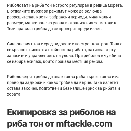
Риболовът на риба тон е строго регулиран в редица морета.
В отделните държави режимът може да включва
разрешителни, квоти, забранени периоди, минимални
размери, маркиране на улова и ограничения за методите.
Тези правила трябва да се проверят преди излет.
Синьоперият тон е сред видовете с по-строг контрол. Това е
свързано с високата стойност на рибата, натиска върху
запасите и управлението на улова. При риболов в чужбина
се избира екипаж, който познава местния режим.
Риболовецът трябва да знае каква риба търси, какво има
право да задържи и какво трябва да върне. Така излетът
остава законен, подготвен и без излишен риск за рибата и
хората.
Екипировка за риболов на
риба тон от mftackle.com