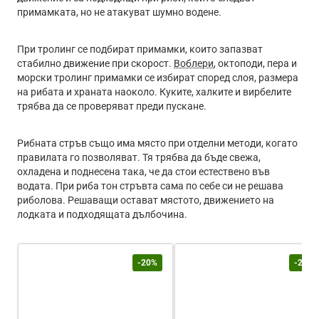
примамката, но не атакуват шумно водене.
При тролинг се подбират примамки, които запазват
стабилно движение при скорост.
Воблери
, октоподи, пера и
морски тролинг примамки се избират според слоя, размера
на рибата и храната наоколо. Куките, халките и вирбелите
трябва да се проверяват преди пускане.
Рибната стръв също има място при отделни методи, когато
правилата го позволяват. Тя трябва да бъде свежа,
охладена и поднесена така, че да стои естествено във
водата. При риба тон стръвта сама по себе си не решава
риболова. Решаващи остават мястото, движението на
лодката и подходящата дълбочина.
-20%
-20%