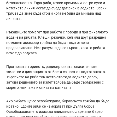
безопасността. Едра риба, тежки примамки, остри куки и
натегната линия могат да създадат риск в лодката. Всеки
трябва да знае къде стои и кога не бива да минава над
линията.
Ръкавиците помагат при работа с поводи и при финалното
водене на рибата. Клещи, резачки, кеп или друг разрешен
помощен аксесоар трябва да бъдат подготвени
предварително. Не е разумно да се търсят, когато рибата
вече е до лодката.
Прогнозата, горивото, радиовръзката, спасителните
жилетки и дистанцията от брега са част от подготовката.
Търсенето на риба тон често отвежда лодката далеч,
затова решението за излет трябва да бъде съобразено с
морето, екипажа и опита на капитана.
Ако рибата ще се освобождава, боравенето трябва да бъде
кратко. Едрите риби се изморяват при дълга борба.
Освобождаването изисква внимателно държане, бързо
откачане и време рибата да възстанови движение във