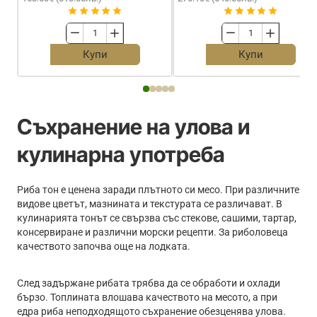
Комплект
Болонеза
мачова
ITALICA
Купи
Купи
въдица
Fortexa
с
FBT
макара
Strong
GURU
5m
A-
Съхранение на улова и
Class
Pellet
кулинарна употреба
Waggler
10ft
and
Риба тон е ценена заради плътното си месо. При различните
GURU
видове цветът, мазнината и текстурата се различават. В
A-
кулинарията тонът се свързва със стекове, сашими, тартар,
Class
консервиране и различни морски рецепти. За риболовеца
4000
качеството започва още на лодката.
Reel
Combo
След задържане рибата трябва да се обработи и охлади
бързо. Топлината влошава качеството на месото, а при
едра риба неподходящото съхранение обезценява улова.