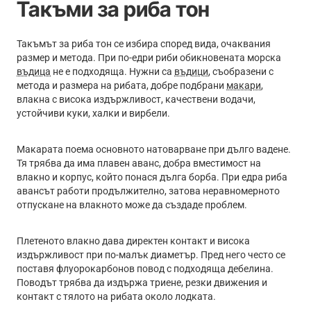
Такъми за риба тон
Такъмът за риба тон се избира според вида, очаквания
размер и метода. При по-едри риби обикновената морска
въдица
не е подходяща. Нужни са
въдици
, съобразени с
метода и размера на рибата, добре подбрани
макари
,
влакна с висока издържливост, качествени водачи,
устойчиви куки, халки и вирбели.
Макарата поема основното натоварване при дълго вадене.
Тя трябва да има плавен аванс, добра вместимост на
влакно и корпус, който понася дълга борба. При едра риба
авансът работи продължително, затова неравномерното
отпускане на влакното може да създаде проблем.
Плетеното влакно дава директен контакт и висока
издържливост при по-малък диаметър. Пред него често се
поставя флуорокарбонов повод с подходяща дебелина.
Поводът трябва да издържа триене, резки движения и
контакт с тялото на рибата около лодката.