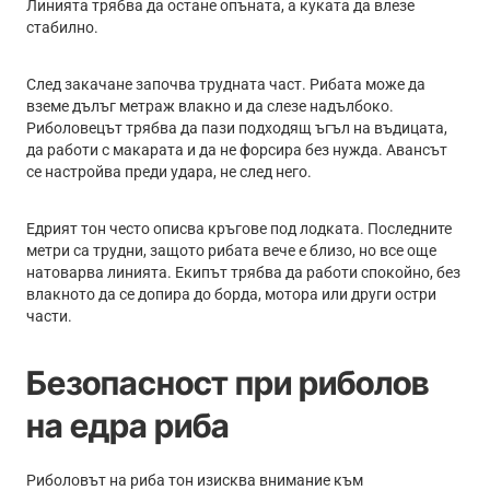
Линията трябва да остане опъната, а куката да влезе
стабилно.
След закачане започва трудната част. Рибата може да
вземе дълъг метраж влакно и да слезе надълбоко.
Риболовецът трябва да пази подходящ ъгъл на въдицата,
да работи с макарата и да не форсира без нужда. Авансът
се настройва преди удара, не след него.
Едрият тон често описва кръгове под лодката. Последните
метри са трудни, защото рибата вече е близо, но все още
натоварва линията. Екипът трябва да работи спокойно, без
влакното да се допира до борда, мотора или други остри
части.
Безопасност при риболов
на едра риба
Риболовът на риба тон изисква внимание към