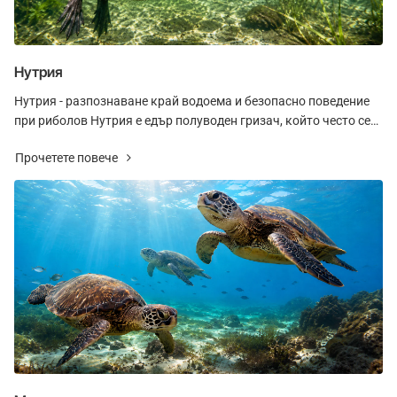
Нутрия
Нутрия - разпознаване край водоема и безопасно поведение
при риболов Нутрия е едър полуводен гризач, който често се
вижда край реки, канали, езера, бл..
Прочетете повече