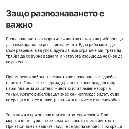
Защо разпознаването е
важно
Разпознаването на морските животни помага на риболовеца
да вземе правилно решение на място. Една риба може да
бъде разрешена за улов, друга да има ограничения, трета да
трябва да се върне веднага, а четвърта изобщо да не бива да
се докосва.
При морския риболов грешното разпознаване не е дребен
пропуск. Така се стига до задържане на неподходящ вид,
нараняване на защитено животно или грешен избор на
такъм. Когато риболовецът знае как изглежда видът, къде
се среща и как се държи, реакцията на място е по-спокойна.
Това важи и при опасни или чувствителни срещи. При
морска костенурка не се замята в посока към животното.
При закачане на защитен вид не се дърпа силово. При среща