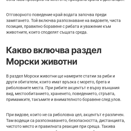
Отговорното поведение край водата започва преди
замятането. Той включва разпознаване на видовете, чиста
позиция, правилно боравене с рибата и уважение към
животните, които споделят същата среда.
Какво включва раздел
Морски животни
В раздел Морски животни ще намерите статии за риби и
други обитатели, които имат връзка с морето, брега и
риболовните места. При рибите акцентът е върху външния
вид, местообитанието, храненето, поведението, стръвта,
примамките, такъмите и внимателното боравене след улов.
При видове, които не са риболовна цел, акцентът е различен.
Там водещи са разпознаването, безопасността, дистанцията,
чистото място и правилната реакция при среща. Такива