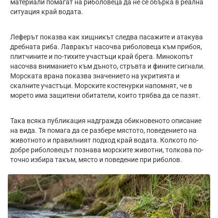
материали помагат на риболовеца да не се обърка в реална
ситуация край водата.
Леферът показва как хищникът следва пасажите и атакува
дребната риба. Лавракът насочва риболовеца към прибоя,
плитчините и по-тихите участъци край брега. Минокопът
насочва вниманието към дъното, стръвта и фините сигнали.
Морската врана показва значението на укритията и
скалните участъци. Морските костенурки напомнят, че в
морето има защитени обитатели, които трябва да се пазят.
Така всяка публикация надгражда обикновеното описание
на вида. Тя помага да се разбере мястото, поведението на
животното и правилният подход край водата. Колкото по-
добре риболовецът познава морските животни, толкова по-
точно избира такъм, място и поведение при риболов.