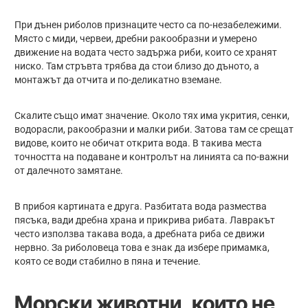
При дънен риболов признаците често са по-незабележими.
Място с миди, червеи, дребни ракообразни и умерено
движение на водата често задържа риби, които се хранят
ниско. Там стръвта трябва да стои близо до дъното, а
монтажът да отчита и по-деликатно вземане.
Скалите също имат значение. Около тях има укрития, сенки,
водорасли, ракообразни и малки риби. Затова там се срещат
видове, които не обичат открита вода. В такива места
точността на подаване и контролът на линията са по-важни
от далечното замятане.
В прибоя картината е друга. Разбитата вода размества
пясъка, вади дребна храна и прикрива рибата. Лавракът
често използва такава вода, а дребната риба се движи
нервно. За риболовеца това е знак да избере примамка,
която се води стабилно в пяна и течение.
Морски животни, които не