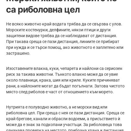
са риболовна цел
Не всяко животно край водата трябва да се свързва с улов.
Морските костенурки, делфините, някои птици и други
защитени видове трябва да се наблюдават от дистанция.
При такава среща се пази дистанция, линиите се прибират
при нужда и се търси помощ, ако животното е заплетено или
застрашено.
Изоставените влакна, куки, чепарета и найлони са сериозен
риск за такива животни. Тънкото влакно може да се увие
около плавници, крака, шия или криле. Куките причиняват
рани, а найлоните могат да бъдат погълнати. Затова чистото
място след риболов е част от отношението към морето.
Нутрията е полуводно животно, а не морски вид или
риболовна цел. При среща с нея се пази дистанция. Среща се
край брегове, канали и обрасли водоеми, а присъствието ѝ
може да е знак за подкопани участъци. За риболовеца това
означава проверка на мястото, прибрана храна и дистанция.