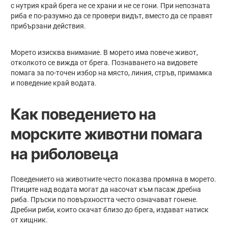
с нутрия край брега не се храни и не се гони. При непозната
риба е по-разумно да се провери видът, вместо да се правят
прибързани действия.
Морето изисква внимание. В морето има повече живот,
отколкото се вижда от брега. Познаването на видовете
помага за по-точен избор на място, линия, стръв, примамка
и поведение край водата.
Как поведението на
морските животни помага
на риболовеца
Поведението на животните често показва промяна в морето.
Птиците над водата могат да насочат към пасаж дребна
риба. Пръски по повърхността често означават гонене.
Дребни риби, които скачат близо до брега, издават натиск
от хищник.