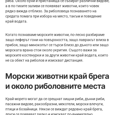
риба. Около буни и пристанища се събират различни видове,
а в по-тихите заливи се появяват животни, които човек
рядко вижда отблизо. За риболовеца познаването на
средата помага при избора на място, такъм и поведение
край водата.
Когато познаваме морските животни, по-лесно разбираме
защо леферът гони на повърхността, защо лавракът влиза в
прибоя, защо минокопът се търси близо до дъното или защо
морската врана стои около укрития. Същото важи за
морските костенурки и за други животни край водата, които
не са обект на риболов и изискват дистанция.
Морски животни край брега
и около риболовните места
Край морето могат да се срещнат хищни риби, дънни риби,
пасажни видове, ракообразни, мекотели, морски влечуги,
птици и бозайници. Някои се виждат редовно край брега,
други се появяват рядко и изискват по-внимателно