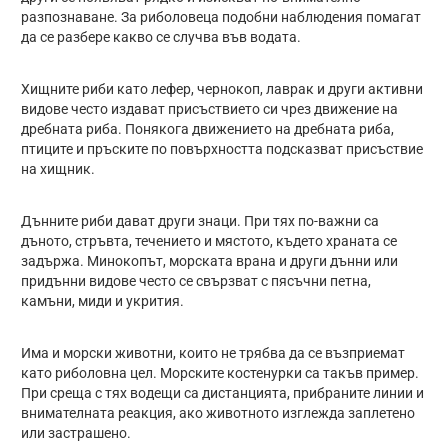
разпознаване. За риболовеца подобни наблюдения помагат
да се разбере какво се случва във водата.
Хищните риби като лефер, чернокоп, лаврак и други активни
видове често издават присъствието си чрез движение на
дребната риба. Понякога движението на дребната риба,
птиците и пръските по повърхността подсказват присъствие
на хищник.
Дънните риби дават други знаци. При тях по-важни са
дъното, стръвта, течението и мястото, където храната се
задържа. Минокопът, морската врана и други дънни или
придънни видове често се свързват с пясъчни петна,
камъни, миди и укрития.
Има и морски животни, които не трябва да се възприемат
като риболовна цел. Морските костенурки са такъв пример.
При среща с тях водещи са дистанцията, прибраните линии и
внимателната реакция, ако животното изглежда заплетено
или застрашено.