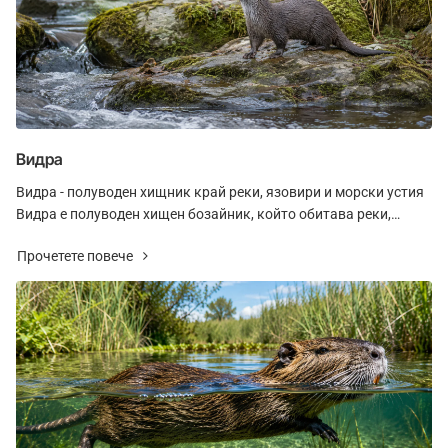
Видра
Видра - полуводен хищник край реки, язовири и морски устия
Видра е полуводен хищен бозайник, който обитава реки,
езера, язовири, влажни зони, канали и..
Прочетете повече