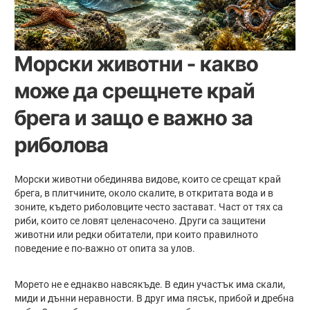
Морски животни - какво
може да срещнете край
брега и защо е важно за
риболова
Морски животни обединява видове, които се срещат край
брега, в плитчините, около скалите, в откритата вода и в
зоните, където риболовците често застават. Част от тях са
риби, които се ловят целенасочено. Други са защитени
животни или редки обитатели, при които правилното
поведение е по-важно от опита за улов.
Морето не е еднакво навсякъде. В един участък има скали,
миди и дънни неравности. В друг има пясък, прибой и дребна