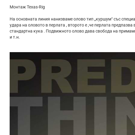
Монтаж Texas-Rig
На основната линия нанизваме олово тип „куршум“ със специа
удара на оловото в перлата , второто е ,че перлата предпазв
стандартна кука . Подвижното олово дава свобода на примамк
и т.н.