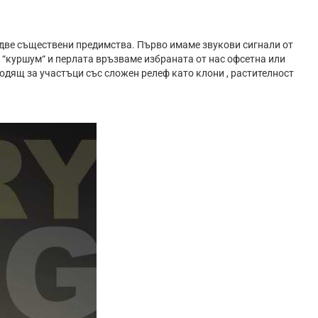
 две съществени предимства. Първо имаме звукови сигнали от
о “куршум“ и перлата връзваме избраната от нас офсетна или
одящ за участъци със сложен релеф като клони , растителност