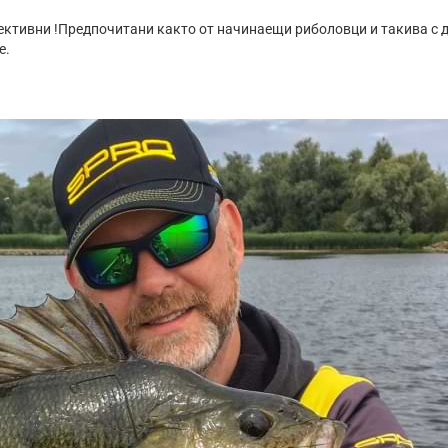
ективни !Предпочитани както от начинаещи риболовци и такива с 
е.