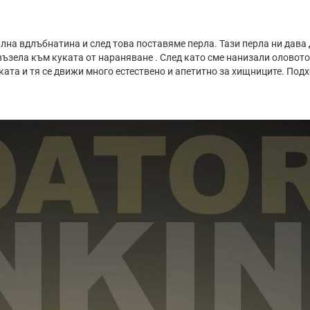
лна вдлъбнатина и след това поставяме перла. Тази перла ни дава
а възела към куката от нараняване . След като сме нанизали оловот
ата и тя се движи много естествено и апетитно за хищниците. Подх