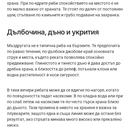
храна. При по-едрите риби спокойствието на мястото е не
по-малко важно от храната. Те стоят по-далеч от постоянен
шум, стъпване по камъните и грубо подаване на захранка.
Дълбочина, дъно и укрития
Мъздругата не е типична риба на бързеите. Тя предпочита
по-равно течение, по-дълбоки джобове край основната
струя и места, където реката позволява спокойно
придвижване. Глинестото и тинесто дъно ѝ дава достъп до
дребна храна, а близостта до релеф, потънали клони или
водна растителност ѝ носи сигурност.
В тихи вечери рибата може да се вдигне по-нагоре, когато
по повърхността падат насекоми. В по-хладна вода или при
по-слаб летеж на насекоми тя по-често търси храна близо
до дъното. Тази промяна в нивото на хранене е важна за
плувкарите, защото една и съща линия може да остане без
резултат, ако стръвта минава много високо или прекалено
ниско.