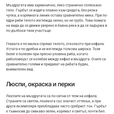
Мъздругата има хармонично, леко странично сплескано
тяло. Гърбът се издига плавно към средата, без рязка
чупка, а коремната линия остава сравнително мека. При по-
едри риби тялото изглежда силно, но не грубо. Това помага
на вида да се движи уверено в бавна река и да се задържа в
по-дълбоки тихи участъци.
Главата е по-малка спрямо тялото, отколкото при кефала.
Устата е по-дребна и не изглежда толкова широка. Този
белег е полезен при прясно уловена риба, когато
риболовецът се колебае между кефал и мъздруга. Очите са
сравнително големи и придават на рибата буден,
внимателен вид.
Люспи, окраска и перки
Люспите на мъздругата са по-ситни от тези на кефала.
Страните са светли, понякога със златист оттенък, а при
други екземпляри преобладава чисто сребрист тон. Гърбът
е тъмносив до сивкаво-зелен, коремът е светъл, почти бял.