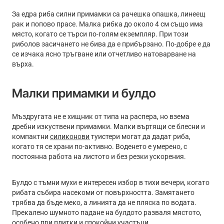
За едра риба силни примамки са рачешка опашка, линеещ
рак и попово прасе. Малка рибка до около 4 см също има
място, когато се търси по-голям екземпляр. При този
риболов засичането не бива да е прибързано. По-добре е да
се изчака ясно тръгване или отчетливо натоварване на
върха.
Малки примамки и булдо
Мъздругата не е хищник от типа на распера, но взема
дребни изкуствени примамки. Малки въртящи се блесни и
компактни
силиконови
туистери могат да дадат риба,
когато тя се храни по-активно. Воденето е умерено, с
постоянна работа на листото и без резки ускорения.
Булдо с тъмни мухи е интересен избор в тихи вечери, когато
рибата събира насекоми от повърхността. Замятането
трябва да бъде меко, а линията да не пляска по водата.
Прекалено шумното падане на булдото разваля мястото,
особено при плитки и спокойни участъци.