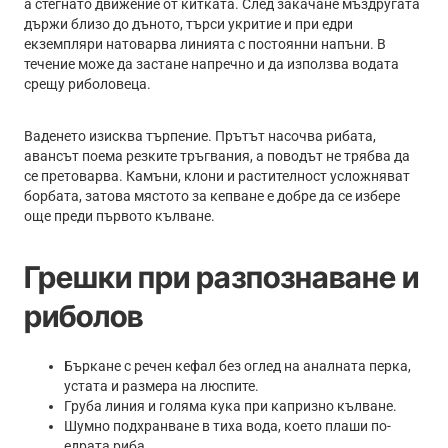
а стегнато движение от китката. След закачане мъздругата
държи близо до дъното, търси укритие и при едри
екземпляри натоварва линията с постоянни напъни. В
течение може да застане напречно и да използва водата
срещу риболовеца.
Ваденето изисква търпение. Прътът насочва рибата,
авансът поема резките тръгвания, а поводът не трябва да
се претоварва. Камъни, клони и растителност усложняват
борбата, затова мястото за кепване е добре да се избере
още преди първото кълване.
Грешки при разпознаване и
риболов
Бъркане с речен кефал без оглед на аналната перка,
устата и размера на люспите.
Груба линия и голяма кука при капризно кълване.
Шумно подхранване в тиха вода, което плаши по-
едрата риба.