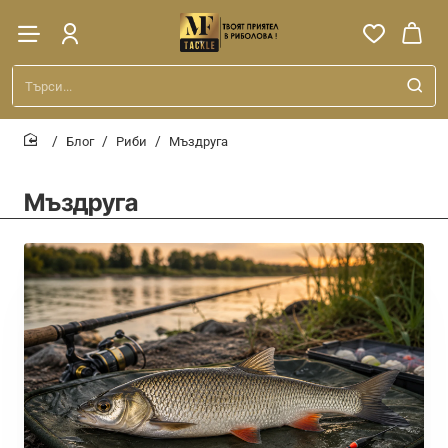
Търси...
Блог
Риби
Мъздруга
home
Мъздруга