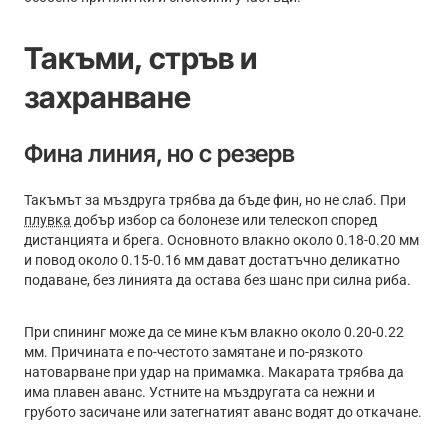
Такъми, стръв и
захранване
Фина линия, но с резерв
Такъмът за мъздруга трябва да бъде фин, но не слаб. При
плувка
добър избор са болонезе или телескоп според
дистанцията и брега. Основното влакно около 0.18-0.20 мм
и повод около 0.15-0.16 мм дават достатъчно деликатно
подаване, без линията да остава без шанс при силна риба.
При спининг може да се мине към влакно около 0.20-0.22
мм. Причината е по-честото замятане и по-рязкото
натоварване при удар на примамка. Макарата трябва да
има плавен аванс. Устните на мъздругата са нежни и
грубото засичане или затегнатият аванс водят до откачане.