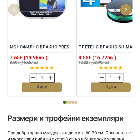
МОНОФИЛНО ВЛАКНО PRESTON REFLO POWER 100M
ПЛЕТЕНО ВЛ
7.65€ (14.96лв.)
8.55€ (16.72лв.)
8.50€ (16.62лв.)
12.22€ (23.90лв.)
Монофилно
Плетено
влакно
влакно
Купи
Купи
PRESTON
SHIMANO
Reflo
Kairiki
Power
4
100m
150m
-
Размери и трофейни екземпляри
Multi
Color
При добра храна мъздругата достига 60-70 см. Посочват се
и много едри риби до около 8 кг, но в български условия