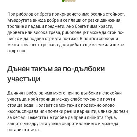
Floating
TFBait
Eggs
Garlic
Garlic
При риболов от брега прикриването има реална стойност.
Scent
Мъздругата вижда добре и се плаши от резки движения,
14g
тропане и падащи предмети. Ако брегът има храсти,
дървета или висока трева, риболовецът може да стои по-
ниско и да подава стръвта по-тихо. В плитки спокойни
места това често решава дали рибата ще вземе или ще се
отдръпне.
Дънен такъм за по-дълбоки
участъци
Дънният риболов има място при по-дълбоки и спокойни
участъци, край граница между слабо течение и почти
стояща вода. Ползват се монтажи с подвижно олово,
кюспе, спирала или по-леки речни варианти, близки до тези
за кефал. Тежестта не трябва да прави линията груба,
защото мъздругата усеща съпротивлението и може да
остави стръвта.