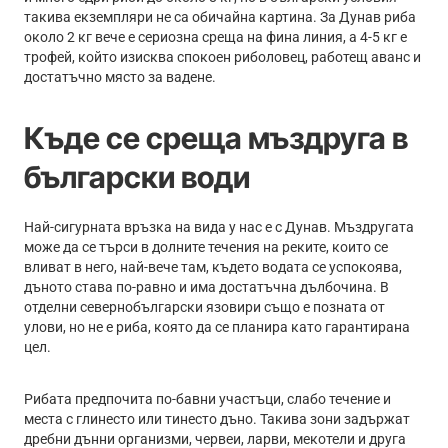
такива екземпляри не са обичайна картина. За Дунав риба
около 2 кг вече е сериозна среща на фина линия, а 4-5 кг е
трофей, който изисква спокоен риболовец, работещ аванс и
достатъчно място за вадене.
Къде се среща мъздруга в
български води
Най-сигурната връзка на вида у нас е с Дунав. Мъздругата
може да се търси в долните течения на реките, които се
вливат в него, най-вече там, където водата се успокоява,
дъното става по-равно и има достатъчна дълбочина. В
отделни севернобългарски язовири също е позната от
улови, но не е риба, която да се планира като гарантирана
цел.
Рибата предпочита по-бавни участъци, слабо течение и
места с глинесто или тинесто дъно. Такива зони задържат
дребни дънни организми, червеи, ларви, мекотели и друга