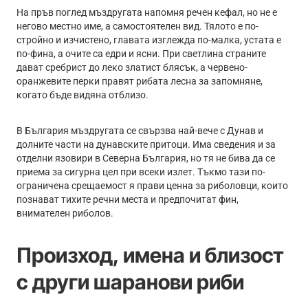
На пръв поглед мъздругата напомня речен кефал, но не е
негово местно име, а самостоятелен вид. Тялото е по-
стройно и изчистено, главата изглежда по-малка, устата е
по-фина, а очите са едри и ясни. При светлина страните
дават сребрист до леко златист блясък, а червено-
оранжевите перки правят рибата лесна за запомняне,
когато бъде видяна отблизо.
В България мъздругата се свързва най-вече с Дунав и
долните части на дунавските притоци. Има сведения и за
отделни язовири в Северна България, но тя не бива да се
приема за сигурна цел при всеки излет. Тъкмо тази по-
ограничена срещаемост я прави ценна за риболовци, които
познават тихите речни места и предпочитат фин,
внимателен риболов.
Произход, имена и близост
с други шаранови риби