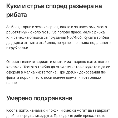
Куки и стръв според размера на
рибата
За бели, торни и земни червеи, както и за насекоми, често
работят куки около No10. За попово прасе, малка рибка
или рачешка опашка са по-удачни No7-No6. Куката трябва
да държи стръвта стабилно, но да не превръща подаването
в груб залък.
От растителните варианти място имат варено жито, тесто и
качамак. Тестото трябва да стои стегнато на куката и да се
оформя в малка чиста топка. При дребни докосвания по-
фината порция често носи повече вземания от голямо
парче.
Умерено подхранване
Кюспе, жито, качамак и по-фини смески могат да задържат
дребна и средна мъздруга. При едрите риби прекаленото