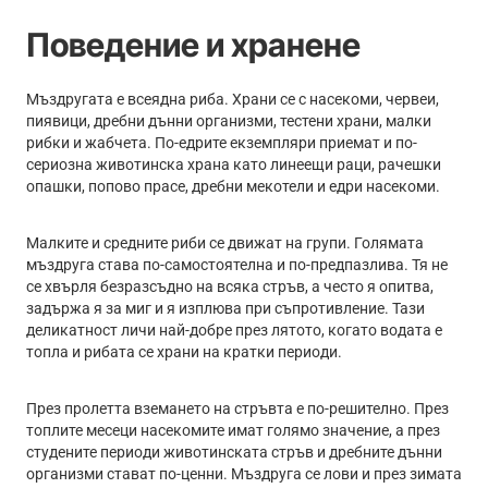
Поведение и хранене
Мъздругата е всеядна риба. Храни се с насекоми, червеи,
пиявици, дребни дънни организми, тестени храни, малки
рибки и жабчета. По-едрите екземпляри приемат и по-
сериозна животинска храна като линеещи раци, рачешки
опашки, попово прасе, дребни мекотели и едри насекоми.
Малките и средните риби се движат на групи. Голямата
мъздруга става по-самостоятелна и по-предпазлива. Тя не
се хвърля безразсъдно на всяка стръв, а често я опитва,
задържа я за миг и я изплюва при съпротивление. Тази
деликатност личи най-добре през лятото, когато водата е
топла и рибата се храни на кратки периоди.
През пролетта вземането на стръвта е по-решително. През
топлите месеци насекомите имат голямо значение, а през
студените периоди животинската стръв и дребните дънни
организми стават по-ценни. Мъздруга се лови и през зимата