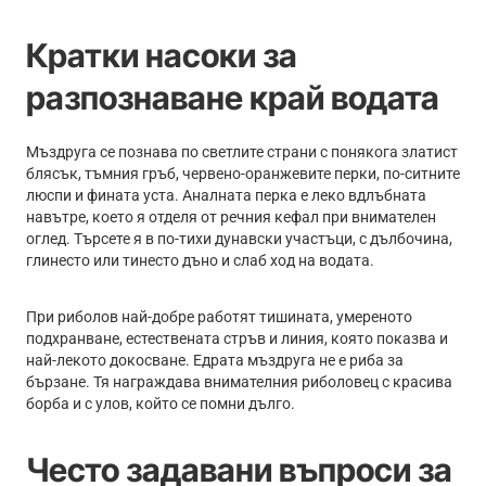
Кратки насоки за
разпознаване край водата
Мъздруга се познава по светлите страни с понякога златист
блясък, тъмния гръб, червено-оранжевите перки, по-ситните
люспи и фината уста. Аналната перка е леко вдлъбната
навътре, което я отделя от речния кефал при внимателен
оглед. Търсете я в по-тихи дунавски участъци, с дълбочина,
глинесто или тинесто дъно и слаб ход на водата.
При риболов най-добре работят тишината, умереното
подхранване, естествената стръв и линия, която показва и
най-лекото докосване. Едрата мъздруга не е риба за
бързане. Тя награждава внимателния риболовец с красива
борба и с улов, който се помни дълго.
Често задавани въпроси за