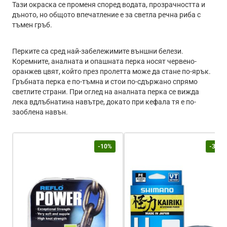
Тази окраска се променя според водата, прозрачността и
дъното, но общото впечатление е за светла речна риба с
тъмен гръб.
Перките са сред най-забележимите външни белези.
Коремните, аналната и опашната перка носят червено-
оранжев цвят, който през пролетта може да стане по-ярък.
Гръбната перка е по-тъмна и стои по-сдържано спрямо
светлите страни. При оглед на аналната перка се вижда
лека вдлъбнатина навътре, докато при кефала тя е по-
заоблена навън.
-10%
-30%