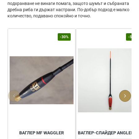
подхранване не винаги помага, защото шумът и събраната
дребна риба ги държат настрани. По-добър подход е малко
количество, подавано спокойно и точно.
-30%
-50%
ВАГЛЕР MF WAGGLER
ВАГ