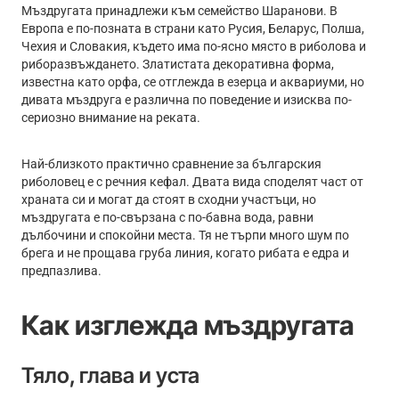
Мъздругата принадлежи към семейство Шаранови. В
Европа е по-позната в страни като Русия, Беларус, Полша,
Чехия и Словакия, където има по-ясно място в риболова и
риборазвъждането. Златистата декоративна форма,
известна като орфа, се отглежда в езерца и аквариуми, но
дивата мъздруга е различна по поведение и изисква по-
сериозно внимание на реката.
Най-близкото практично сравнение за българския
риболовец е с речния кефал. Двата вида споделят част от
храната си и могат да стоят в сходни участъци, но
мъздругата е по-свързана с по-бавна вода, равни
дълбочини и спокойни места. Тя не търпи много шум по
брега и не прощава груба линия, когато рибата е едра и
предпазлива.
Как изглежда мъздругата
Тяло, глава и уста