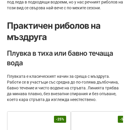
под леда в подходящи водоеми, но у нас речният риболов на
този вид се свързва най-вече с по-меките сезони.
Практичен риболов на
мъздруга
Плувка в тиха или бавно течаща
вода
Плувката е класическият начин за среща с мъздруга.
Работи се в участъци със средна до по-голяма дълбочина,
бавно течение и чисто водене на стръвта. Линията трябва
да минава плавно, без внезапни спирания и без опъване,
което кара стръвта да изглежда неестествено.
-25%
-50%