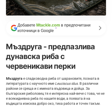
Добавете
Mtackle.com
в предпочитани
източници в Google
Мъздруга - предпазлива
дунавска риба с
червеникави перки
Мъздруга
е сладководна риба от шарановите, позната в
литературата с научното име
Leuciscus idus
. В различни
райони се среща и с имената въдовица и дойца. За
българския риболовец тя е интересна най-вече с това, че не
е всекидневна риба по нашите води, а появата ѝ на
въдицата изисква добро око, тиха работа и точен такъм.