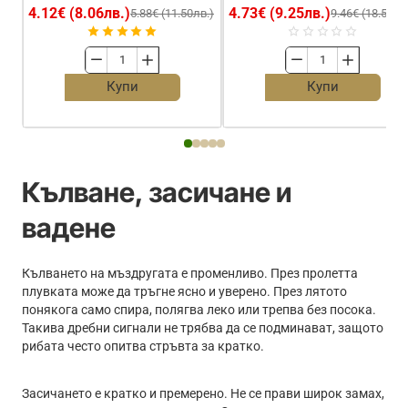
4.12€ (8.06лв.)
4.73€ (9.25лв.)
5.88€ (11.50лв.)
9.46€ (18.50лв
Ваглер
Ваглер-
MF
Слайдер
Купи
Купи
Waggler
ANGLERS
Infinite
Waggler
Кълване, засичане и
вадене
Кълването на мъздругата е променливо. През пролетта
плувката може да тръгне ясно и уверено. През лятото
понякога само спира, полягва леко или трепва без посока.
Такива дребни сигнали не трябва да се подминават, защото
рибата често опитва стръвта за кратко.
Засичането е кратко и премерено. Не се прави широк замах,