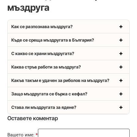
мъздруга
Как се разпознава мъздруга?
Къде се среща мъздругата в България?
С какво се храни мъздругата?
Каква стръв работи за мъздруга?
Какъв такъм е удачен за риболов на мъздруга?
Защо мъздругата се бърка с кефал?
Става ли мъздругата за ядене?
Оставете коментар
Вашето име: