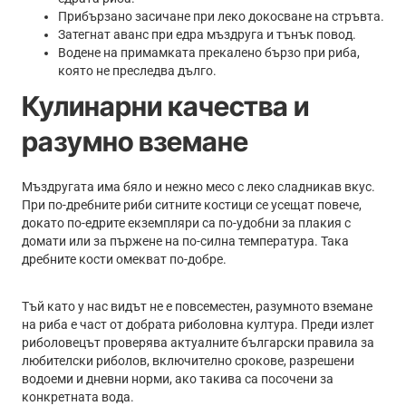
Прибързано засичане при леко докосване на стръвта.
Затегнат аванс при едра мъздруга и тънък повод.
Водене на примамката прекалено бързо при риба,
която не преследва дълго.
Кулинарни качества и
разумно вземане
Мъздругата има бяло и нежно месо с леко сладникав вкус.
При по-дребните риби ситните костици се усещат повече,
докато по-едрите екземпляри са по-удобни за плакия с
домати или за пържене на по-силна температура. Така
дребните кости омекват по-добре.
Тъй като у нас видът не е повсеместен, разумното вземане
на риба е част от добрата риболовна култура. Преди излет
риболовецът проверява актуалните български правила за
любителски риболов, включително срокове, разрешени
водоеми и дневни норми, ако такива са посочени за
конкретната вода.