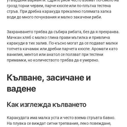
утвърдени варианти. Едрите риби често вземат по-смело на
грозд торни червеи, парче кюспе или по-плътна тестена
стръв. При дребна каракуда прекалено голямата хапка
води до много почуквания и малко закачени риби.
Захранването трябва да събира рибата, без да я прехранва.
Мачкан хляб с малко глина прави мътилка и привлича
каракуди в тих залив. По-късно могат да се подават малки
топчета качамак или дребни парчета кюспе. Аромати като
ванилия, ментол или анатол се ползват при тестени
примамки, но количеството трябва да е умерено.
Кълване, засичане и
вадене
Как изглежда кълването
Каракудата има малка уста и често взема стръвта бавно.
На плувка се виждат ситни трепвания, леко повеждане,