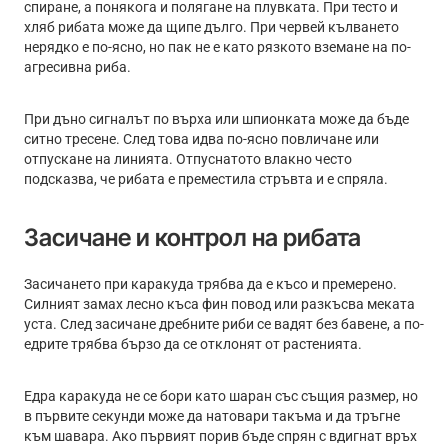
спиране, а понякога и полягане на плувката. При тесто и
хляб рибата може да щипе дълго. При червей кълването
нерядко е по-ясно, но пак не е като рязкото вземане на по-
агресивна риба.
При дъно сигналът по върха или шпионката може да бъде
ситно тресене. След това идва по-ясно повличане или
отпускане на линията. Отпуснатото влакно често
подсказва, че рибата е преместила стръвта и е спряла.
Засичане и контрол на рибата
Засичането при каракуда трябва да е късо и премерено.
Силният замах лесно къса фин повод или разкъсва меката
уста. След засичане дребните риби се вадят без бавене, а по-
едрите трябва бързо да се отклонят от растенията.
Едра каракуда не се бори като шаран със същия размер, но
в първите секунди може да натовари такъма и да тръгне
към шавара. Ако първият порив бъде спрян с вдигнат връх