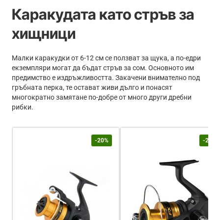
Каракудата като стръв за
хищници
Малки каракудки от 6-12 см се ползват за щука, а по-едри
екземпляри могат да бъдат стръв за сом. Основното им
предимство е издръжливостта. Закачени внимателно под
гръбната перка, те остават живи дълго и понасят
многократно замятане по-добре от много други дребни
рибки.
-20%
-20%