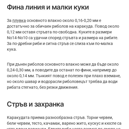
Фина линия и малки куки
За
плувка
основното влакно около 0,16-0,20 мм е
достатъчно за обичаен риболов на каракуда. Повод около
0,12 мм оставя стръвта по-свободна. Куките в размери
No14-No10 са удачни според стръвта и размера на рибите.
За по-дребни риби и ситна стръв се слиза към по-малка
кука.
При дънен риболов основното влакно може да бъде около
0,24-0,30 мм, а поводите да останат по-фини, например до
около 0,14 мм. Тънкият повод е полезен при плахо вземане,
но около шавар и водорасли риболовецът трябва да води
рибата стегнато, без резки движения.
Стръв и захранка
Каракудата приема разнообразна стръв. Торни червеи,
бели червеи, тесто, качамак, варено жито, кускус и кюспе са