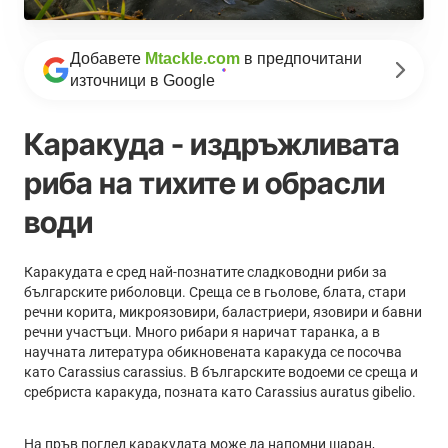
Добавете
Mtackle.com
в предпочитани
източници в Google
Каракуда - издръжливата
риба на тихите и обрасли
води
Каракудата е сред най-познатите сладководни риби за
българските риболовци. Среща се в гьолове, блата, стари
речни корита, микроязовири, баластриери, язовири и бавни
речни участъци. Много рибари я наричат таранка, а в
научната литература обикновената каракуда се посочва
като Carassius carassius. В българските водоеми се среща и
сребриста каракуда, позната като Carassius auratus gibelio.
На пръв поглед каракудата може да напомни шаран,