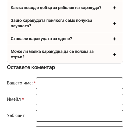
Какъв повод е добър за риболов на каракуда?
Защо каракудата понякога само почуква
плувката?
Става ли каракудата за ядене?
Може ли малка каракудка да се ползва за
стръв?
Оставете коментар
Вашето име:
Имейл
Уеб сайт