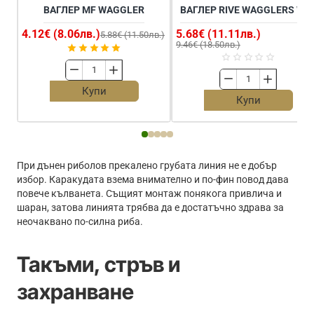
ВАГЛЕР MF WAGGLER
ВАГЛЕР RIVE WAGGLERS W2
4.12€ (8.06лв.)
5.68€ (11.11лв.)
5.88€ (11.50лв.)
9.46€ (18.50лв.)
Ваглер
Ваглер
MF
Купи
RIVE
Купи
Waggler
Wagglers
W26
При дънен риболов прекалено грубата линия не е добър
избор. Каракудата взема внимателно и по-фин повод дава
повече кълванета. Същият монтаж понякога привлича и
шаран, затова линията трябва да е достатъчно здрава за
неочаквано по-силна риба.
Такъми, стръв и
захранване