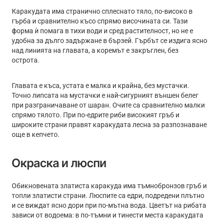
Каракудата има странично сплеснато тяло, по-високо в
гърба и сравнително късо спрямо височината си. Тази
форма ѝ помага в тихи води и сред растителност, но не е
удобна за дълго задържане в бързей. Гърбът се издига ясно
над линията на главата, а коремът е закръглен, без
острота.
Главата е къса, устата е малка и крайна, без мустачки.
Точно липсата на мустачки е най-сигурният външен белег
при разграничаване от шаран. Очите са сравнително малки
спрямо тялото. При по-едрите риби високият гръб и
широките страни правят каракудата лесна за разпознаване
още в кепчето.
Окраска и люспи
Обикновената златиста каракуда има тъмнобронзов гръб и
топли златисти страни. Люспите са едри, подредени плътно
и се виждат ясно дори при по-мътна вода. Цветът на рибата
зависи от водоема: в по-тъмни и тинести места каракудата