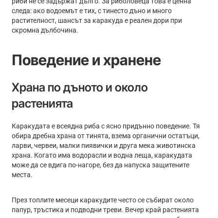
риби не се задържат дълго. За риболовеца това е ценна
следа: ако водоемът е тих, с тинесто дъно и много
растителност, шансът за каракуда е реален дори при
скромна дълбочина.
Поведение и хранене
Храна по дъното и около
растенията
Каракудата е всеядна риба с ясно придънно поведение. Тя
обира дребна храна от тинята, взема органични остатъци,
ларви, червеи, малки пиявички и друга мека животинска
храна. Когато има водорасли и водна леща, каракудата
може да се вдига по-нагоре, без да напуска защитените
места.
През топлите месеци каракудите често се събират около
папур, тръстика и подводни треви. Вечер край растенията