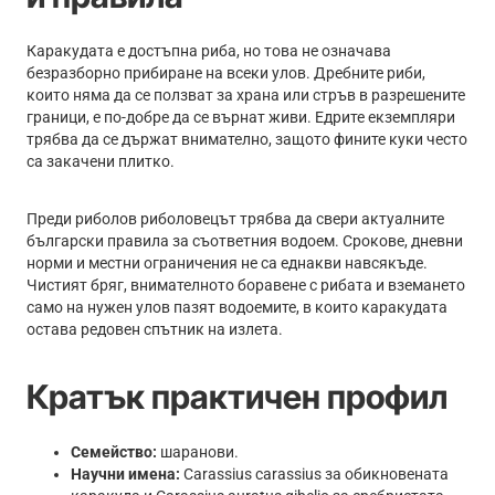
Каракудата е достъпна риба, но това не означава
безразборно прибиране на всеки улов. Дребните риби,
които няма да се ползват за храна или стръв в разрешените
граници, е по-добре да се върнат живи. Едрите екземпляри
трябва да се държат внимателно, защото фините куки често
са закачени плитко.
Преди риболов риболовецът трябва да свери актуалните
български правила за съответния водоем. Срокове, дневни
норми и местни ограничения не са еднакви навсякъде.
Чистият бряг, внимателното боравене с рибата и вземането
само на нужен улов пазят водоемите, в които каракудата
остава редовен спътник на излета.
Кратък практичен профил
Семейство:
шаранови.
Научни имена:
Carassius carassius за обикновената