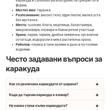
каракуда и Carassius auratus gibelio за сребристата
форма.
Местно име:
таранка.
Разпознаване:
високо тяло, едри люспи, малка уста
без мустачки.
Места:
гьолове, блата, мъртвици, баластриери,
микроязовири, язовири и бавни речни участъци.
Храна:
ларви, червеи, дребни пиявички, органични
остатъци, водорасли и мека растителна храна.
Риболов:
плувка в тихи заливи и дъно в по-големи
водоеми.
Често задавани въпроси за
каракуда
Как се различава каракудата от шарана?
Къде да търсим каракуда в язовир?
На каква стръв кълве каракудата?