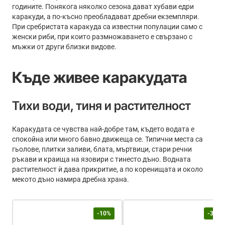
годините. Понякога няколко сезона дават хубави едри
каракуди, а по-късно преобладават дребни екземпляри.
При сребристата каракуда са известни популации само с
женски риби, при които размножаването е свързано с
мъжки от други близки видове.
Къде живее каракудата
Тихи води, тиня и растителност
Каракудата се чувства най-добре там, където водата е
спокойна или много бавно движеща се. Типични места са
гьолове, плитки заливи, блата, мъртвици, стари речни
ръкави и краища на язовири с тинесто дъно. Водната
растителност ѝ дава прикритие, а по коренищата и около
мекото дъно намира дребна храна.
-10%
-30%