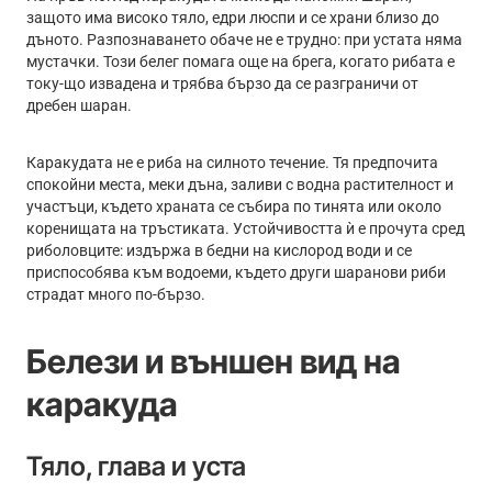
защото има високо тяло, едри люспи и се храни близо до
дъното. Разпознаването обаче не е трудно: при устата няма
мустачки. Този белег помага още на брега, когато рибата е
току-що извадена и трябва бързо да се разграничи от
дребен шаран.
Каракудата не е риба на силното течение. Тя предпочита
спокойни места, меки дъна, заливи с водна растителност и
участъци, където храната се събира по тинята или около
коренищата на тръстиката. Устойчивостта ѝ е прочута сред
риболовците: издържа в бедни на кислород води и се
приспособява към водоеми, където други шаранови риби
страдат много по-бързо.
Белези и външен вид на
каракуда
Тяло, глава и уста