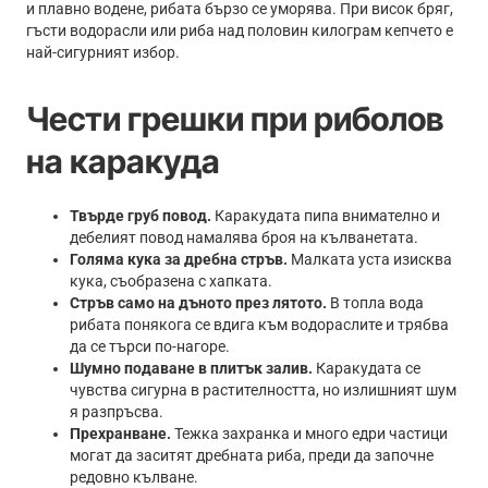
и плавно водене, рибата бързо се уморява. При висок бряг,
гъсти водорасли или риба над половин килограм кепчето е
най-сигурният избор.
Чести грешки при риболов
на каракуда
Твърде груб повод.
Каракудата пипа внимателно и
дебелият повод намалява броя на кълванетата.
Голяма кука за дребна стръв.
Малката уста изисква
кука, съобразена с хапката.
Стръв само на дъното през лятото.
В топла вода
рибата понякога се вдига към водораслите и трябва
да се търси по-нагоре.
Шумно подаване в плитък залив.
Каракудата се
чувства сигурна в растителността, но излишният шум
я разпръсва.
Прехранване.
Тежка захранка и много едри частици
могат да заситят дребната риба, преди да започне
редовно кълване.