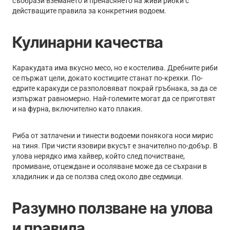
съобрази вземането и пренасянето на живи рибки с
действащите правила за конкретния водоем.
Кулинарни качества
Каракудата има вкусно месо, но е костелива. Дребните риби
се пържат цели, докато костиците станат по-крехки. По-
едрите каракуди се разполовяват покрай гръбнака, за да се
изпържат равномерно. Най-големите могат да се приготвят
и на фурна, включително като плакия.
Риба от затлачени и тинести водоеми понякога носи мирис
на тиня. При чисти язовири вкусът е значително по-добър. В
улова нерядко има хайвер, който след почистване,
промиване, отцеждане и осоляване може да се съхрани в
хладилник и да се ползва след около две седмици.
Разумно ползване на улова
и правила