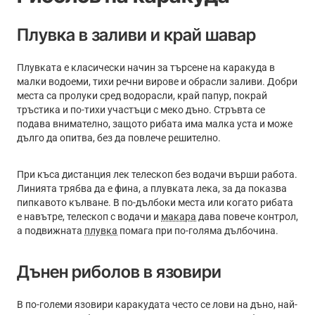
Плувка в заливи и край шавар
Плувката е класически начин за търсене на каракуда в
малки водоеми, тихи речни вирове и обрасли заливи. Добри
места са пролуки сред водорасли, край папур, покрай
тръстика и по-тихи участъци с меко дъно. Стръвта се
подава внимателно, защото рибата има малка уста и може
дълго да опитва, без да повлече решително.
При къса дистанция лек телескоп без водачи върши работа.
Линията трябва да е фина, а плувката лека, за да показва
пипкавото кълване. В по-дълбоки места или когато рибата
е навътре, телескоп с водачи и
макара
дава повече контрол,
а подвижната
плувка
помага при по-голяма дълбочина.
Дънен риболов в язовири
В по-големи язовири каракудата често се лови на дъно, най-