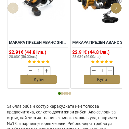
МАКАРА ПРЕДЕН АВАНС SHIMANO FX 2000 FC
МАКАРА ПРЕДЕН АВАНС SHIMANO FX 2
22.91€ (44.81лв.)
22.91€ (44.81лв.)
28.63€ (56.00лв.)
28.63€ (56.00лв.)
Макара
Макара
преден
преден
Купи
Купи
аванс
аванс
SHIMANO
SHIMANO
FX
FX
2000
2500
FC
HG
За бяла риба и костур каракудката не е толкова
FC
предпочитана, колкото други живи рибки. Ако се лови за
стръв, най-чистият начин е с много малка кука, например
No18, и парченце торен червей. Риболовецът трябва да