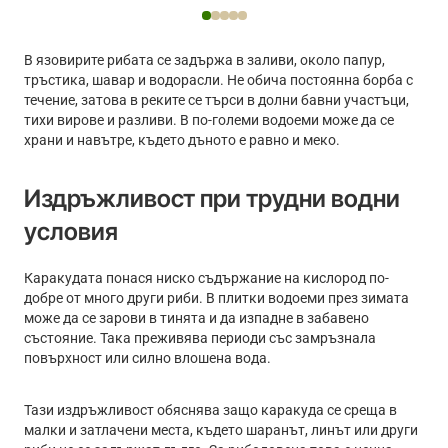
Reflo
Kairiki
Power
4
100m
150m
-
В язовирите рибата се задържа в заливи, около папур,
Multi
тръстика, шавар и водорасли. Не обича постоянна борба с
Color
течение, затова в реките се търси в долни бавни участъци,
тихи вирове и разливи. В по-големи водоеми може да се
храни и навътре, където дъното е равно и меко.
Издръжливост при трудни водни
условия
Каракудата понася ниско съдържание на кислород по-
добре от много други риби. В плитки водоеми през зимата
може да се зарови в тинята и да изпадне в забавено
състояние. Така преживява периоди със замръзнала
повърхност или силно влошена вода.
Тази издръжливост обяснява защо каракуда се среща в
малки и затлачени места, където шаранът, линът или други