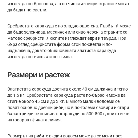
изглежда по-бронзова, а в по-чисти язовири страните могат
да бъдат по-светли.
Сребристата каракуда е по-хладно оцветена. Гърбът ѝ може
да бъде зеленикав, маслинен или сиво-черен, а страните са
матово сребристи. Люспите изглеждат едри и твърди. При
бърз оглед сребристата форма стои по-светла и по-
издължена, докато обикновената златиста каракуда
изглежда по-висока и по-тъмна.
Размери и растеж
Златистата каракуда достига около 40 см дължина и тегло
до 1,5 кг. Сребристата каракуда расте по-бързо и може да
стигне около 45 см и до 3 кг. В много малки водоеми се
ловят основно дребни риби, но в по-големи язовири и стари
баластриери се появяват каракуди по 500-800 г, които вече
натоварват фината линия.
Размерът на рибите в един водоем може да се мени през