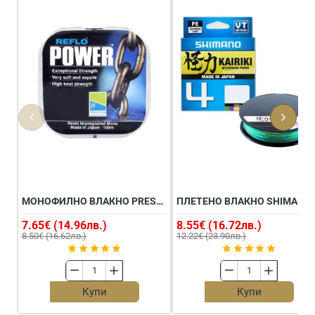
МОНОФИЛНО ВЛАКНО PRESTON REFLO POWER 100M
ПЛЕТЕНО ВЛ
7.65€ (14.96лв.)
8.55€ (16.72лв.)
8.50€ (16.62лв.)
12.22€ (23.90лв.)
Монофилно
Плетено
влакно
влакно
Купи
Купи
PRESTON
SHIMANO