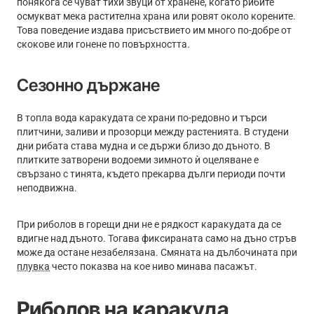
понякога се чуват тихи звуци от хранене, когато рибите
осмукват мека растителна храна или ровят около корените.
Това поведение издава присъствието им много по-добре от
скокове или гонене по повърхността.
Сезонно държане
В топла вода каракудата се храни по-редовно и търси
плитчини, заливи и прозорци между растенията. В студени
дни рибата става мудна и се държи близо до дъното. В
плитките затворени водоеми зимното ѝ оцеляване е
свързано с тинята, където прекарва дълги периоди почти
неподвижна.
При риболов в горещи дни не е рядкост каракудата да се
вдигне над дъното. Тогава фиксираната само на дъно стръв
може да остане незабелязана. Смяната на дълбочината при
плувка
често показва на кое ниво минава пасажът.
Риболов на каракуда