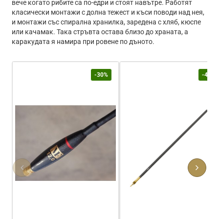
вече когато рибите са по-едри и стоят навътре. Работят
класически монтажи с долна тежест и къси поводи над нея,
и монтажи със спирална хранилка, заредена с хляб, кюспе
или качамак. Така стръвта остава близо до храната, а
каракудата я намира при ровене по дъното.
-30%
-40%