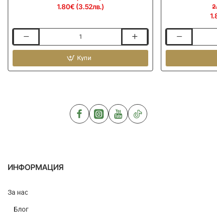
1.80€ (3.52лв.)
2
1.
Куки
Куки
единични
единични
DRENNAN
Купи
DRENNAN
Carbon
Barbless
Feeder
Carp
Maggot
ИНФОРМАЦИЯ
За нас
Блог