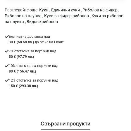
:
Разгледайте още:
Куки
,
Единични куки
,
Риболов на фидер
,
Риболов на плувка
,
Куки за фидер риболов
,
Куки за риболов
на плувка
,
Видове риболов
Безплатна доставка над
30 € (58.68 лв.)
до офис на Еконт
7% отстъпка за поръчки над
50 € (97.79 лв.)
10% отстъпка за поръчки над
80 € (156.47 лв.)
12% отстъпка за поръчки над
150 € (293.38 лв.)
Свързани продукти