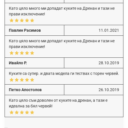
Като цяло много ми допадат куките на Дренан и тази не
прави изключение!
Павлин Расимов
11.01.2021
Като цяло много ми допадат куките на Дренан и тази не
прави изключение!
Ивайло Р.
28.10.2019
Куките са супер. и двата модела ги тествах с торен червей.
Петко Апостолов
26.10.2019
Като цяло съм доволен от куките на дренан, а тази е
идеална за бял червей!