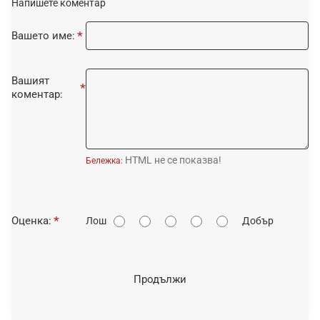
Напишете коментар
Вашето име:
Вашият
коментар:
HTML не се показва!
Бележка:
О
Оценка:
Лош
Добър
ц
е
н
Продължи
к
а