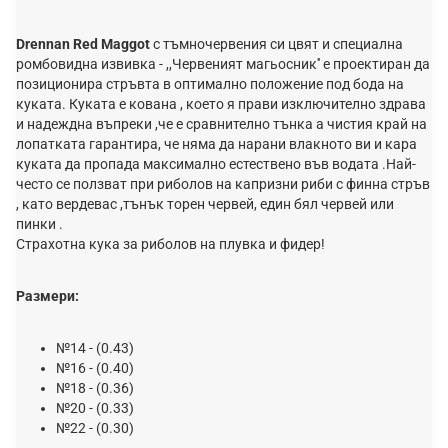
Drennan Red Maggot
с тъмночервения си цвят и специална
ромбовидна извивка - ,,Червеният магьосник'' е проектиран да
позиционира стръвта в оптимално положение под бода на
куката. Куката е кована , което я прави изключително здрава
и надеждна въпреки ,че е сравнително тънка а чистия край на
лопатката гарантира, че няма да нарани влакното ви и кара
куката да пропада максимално естествено във водата .Най-
често се ползват при риболов на капризни риби с финна стръв
, като вердевас ,тънък торен червей, един бял червей или
пинки .
Страхотна кука за риболов на плувка и фидер!
Размери:
№14 - (0.43)
№16 - (0.40)
№18 - (0.36)
№20 - (0.33)
№22 - (0.30)