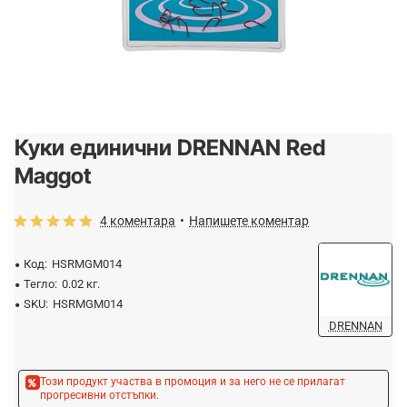
Куки единични DRENNAN Red
-20%
Maggot
4 коментара
•
Напишете коментар
Код:
HSRMGM014
Тегло:
0.02 кг.
SKU:
HSRMGM014
DRENNAN
Този продукт участва в промоция и за него не се прилагат
прогресивни отстъпки.