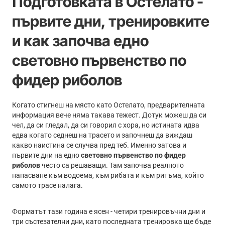
Подготовката в Остелато -
първите дни, тренировките
и как започва едно
световно първенство по
фидер риболов
Когато стигнеш на място като Остелато, предварителната
информация вече няма такава тежест. Дотук можеш да си
чел, да си гледал, да си говорил с хора, но истината идва
едва когато седнеш на трасето и започнеш да виждаш
какво наистина се случва пред теб. Именно затова и
първите дни на едно
световно първенство по фидер
риболов
често са решаващи. Там започва реалното
напасване към водоема, към рибата и към ритъма, който
самото трасе налага.
Форматът тази година е ясен - четири тренировъчни дни и
три състезателни дни, като последната тренировка ще бъде