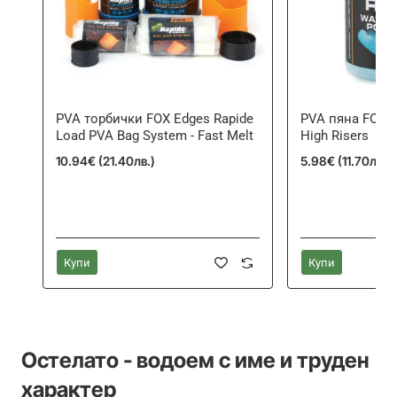
PVA торбички FOX Edges Rapide
PVA пяна FOX E
Load PVA Bag System - Fast Melt
High Risers
10.94€ (21.40лв.)
5.98€ (11.70лв.)
Купи
Купи
Остелато - водоем с име и труден
характер