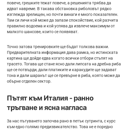
повече, грешките тежат повече, а решенията трябва да
идват навреме. В такава обстановка риболовът рядко
изглежда зрелищен, но почти винаги е много показателен.
Там си личи кой може да запази спокойствие, кой разчита
правилно водоема и кой успява да извлече максимум от
малкото шансове, които се появяват.
Точно затова тренировките ще бъдат толкова важни.
Предварителната информация дава рамка, но истинската
картина ще дойде едва когато всички отбори стъпят на
трасето. Тогава ще стане ясно дали липсата на дребна риба
ще се потвърди, дали платиките и каракудите ще задават
тона и дали шаранът ще се превърне в риба, която може да
обърне отделен сектор.
Пътят към Италия - ранно
тръгване и ясна нагласа
За нас пътуването започва рано в петък сутринта, с курс
към едно голямо предизвикателство. Това не е поредно