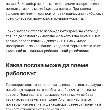
начин. Един добър период може да те качи нагоре, но една
по-дълга тишина може бързо да натежи. При такива
условия не печели този, който прави най-шумния риболов, а
този, който губи най-малко в трудните моменти.
Точно затова Остелато изглежда като трасе, на което ще
трябва да се лови внимателно и с много ясна мисъл. Няма
голямо поле за излишни движения. Няма и много
пространство за колебание. В подобен формат често не се
търси най-агресивният риболов, а най-устойчивият.
Каква посока може да поеме
риболовът
Предварителните очаквания са за едри платики, каракуди и
някой друг шаран, като дребната риба почти липсва по
трасето. Това веднага подсказва какъв може да бъде
характерът на самите маншове. Ако тази картина се
потвърди, състезанието ще се движи повече от търпение и
точност, отколкото от високо темпо.