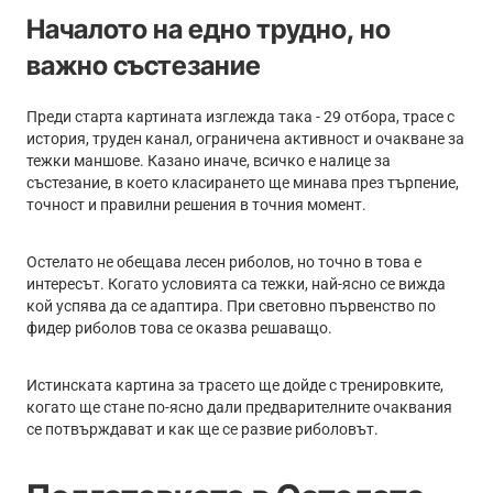
Началото на едно трудно, но
важно състезание
Преди старта картината изглежда така - 29 отбора, трасе с
история, труден канал, ограничена активност и очакване за
тежки маншове. Казано иначе, всичко е налице за
състезание, в което класирането ще минава през търпение,
точност и правилни решения в точния момент.
Остелато не обещава лесен риболов, но точно в това е
интересът. Когато условията са тежки, най-ясно се вижда
кой успява да се адаптира. При световно първенство по
фидер риболов това се оказва решаващо.
Истинската картина за трасето ще дойде с тренировките,
когато ще стане по-ясно дали предварителните очаквания
се потвърждават и как ще се развие риболовът.