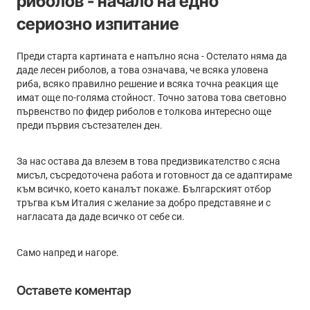
риболов - начало на едно
сериозно изпитание
Преди старта картината е напълно ясна - Остелато няма да
даде лесен риболов, а това означава, че всяка уловена
риба, всяко правилно решение и всяка точна реакция ще
имат още по-голяма стойност. Точно затова това световно
първенство по фидер риболов е толкова интересно още
преди първия състезателен ден.
За нас остава да влезем в това предизвикателство с ясна
мисъл, съсредоточена работа и готовност да се адаптираме
към всичко, което каналът покаже. Българският отбор
тръгва към Италия с желание за добро представяне и с
нагласата да даде всичко от себе си.
Само напред и нагоре.
Оставете коментар