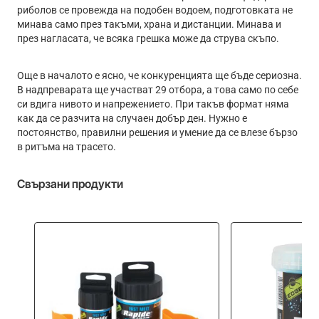
риболов се провежда на подобен водоем, подготовката не
минава само през такъми, храна и дистанции. Минава и
през нагласата, че всяка грешка може да струва скъпо.
Още в началото е ясно, че конкуренцията ще бъде сериозна.
В надпреварата ще участват 29 отбора, а това само по себе
си вдига нивото и напрежението. При такъв формат няма
как да се разчита на случаен добър ден. Нужно е
постоянство, правилни решения и умение да се влезе бързо
в ритъма на трасето.
Свързани продукти