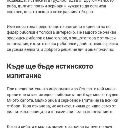
подвежда. Истинската трудност идва от друго - малкото
риба, дългите празни периоди и нуждата да останеш
спокоен, когато нещата не се развиват бързо.
Именно затова предстоящото световно първенство по
фидер риболов е толкова интересно. Не защото се очаква
зрелищен риболов с много улов, а защото това е от онези
състезания, в които всяка риба тежи двойно, всяка грешка
се усеща веднага, а доброто решение личи още по-силно.
Къде ще бъде истинското
изпитание
При предварителната информация за Остелато най-много
прави впечатление едно - риболовът ще бъде много труден.
Много капота, малко риба и сериозно изпитание за всички
отбори. Това означава, че натискът няма да идва само от
силните съперници, а и от самия ритъм на състезанието.
Когато рибата е малко, времето започва да тече по друг