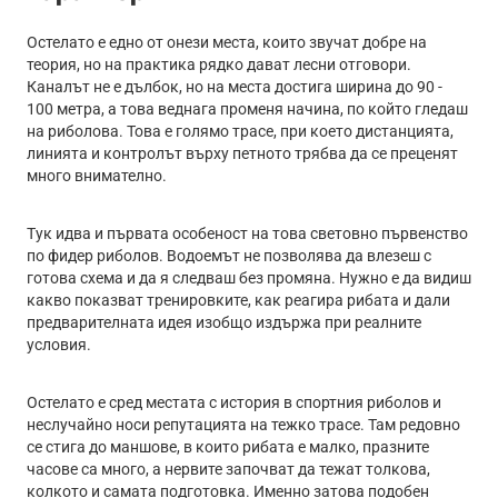
Остелато е едно от онези места, които звучат добре на
теория, но на практика рядко дават лесни отговори.
Каналът не е дълбок, но на места достига ширина до 90 -
100 метра, а това веднага променя начина, по който гледаш
на риболова. Това е голямо трасе, при което дистанцията,
линията и контролът върху петното трябва да се преценят
много внимателно.
Тук идва и първата особеност на това световно първенство
по фидер риболов. Водоемът не позволява да влезеш с
готова схема и да я следваш без промяна. Нужно е да видиш
какво показват тренировките, как реагира рибата и дали
предварителната идея изобщо издържа при реалните
условия.
Остелато е сред местата с история в спортния риболов и
неслучайно носи репутацията на тежко трасе. Там редовно
се стига до маншове, в които рибата е малко, празните
часове са много, а нервите започват да тежат толкова,
колкото и самата подготовка. Именно затова подобен