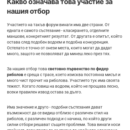
Какво означава това участие за
нашия отбор
Участието на такъв форум винаги има две страни. От
едната е самото състезание - класирането, отделните
маншове, конкретният резултат. От другата е опитът, който
остава след подобен водоем и подобна конкуренция.
Остелато е точно от онези места, които могат да дадат
много, защото не позволяват да минеш леко през тях.
За нашия отбор това
световно първенство по фидер
риболов
е среща с трасе, което изисква постоянна мисъл и
много чист прочит на риболова. Участието тук има своята
тежест. Когато ловиш на водоем, който не прощава лесно,
всеки правилен извод остава за дълго.
Има значение и друго - подобни състезания дават
възможност да се видиш отблизо с различен стил на
риболов, с различен подход и с начина, по който други
силни отбори решават същите проблеми. Това винаги носи