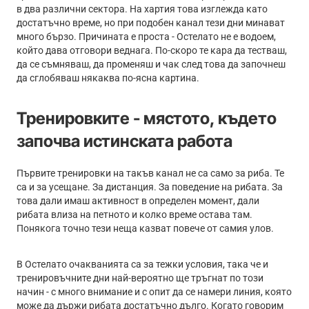
в два различни сектора. На хартия това изглежда като
достатъчно време, но при подобен канал тези дни минават
много бързо. Причината е проста - Остелато не е водоем,
който дава отговори веднага. По-скоро те кара да тестваш,
да се съмняваш, да променяш и чак след това да започнеш
да сглобяваш някаква по-ясна картина.
Тренировките - мястото, където
започва истинската работа
Първите тренировки на такъв канал не са само за риба. Те
са и за усещане. За дистанция. За поведение на рибата. За
това дали имаш активност в определен момент, дали
рибата влиза на петното и колко време остава там.
Понякога точно тези неща казват повече от самия улов.
В Остелато очакванията са за тежки условия, така че и
тренировъчните дни най-вероятно ще тръгнат по този
начин - с много внимание и с опит да се намери линия, която
може да държи рибата достатъчно дълго. Когато говорим