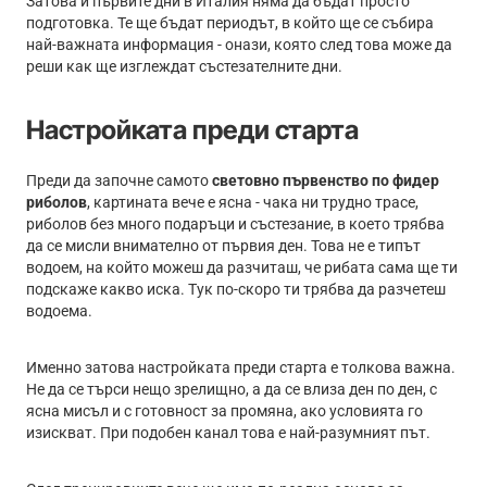
Затова и първите дни в Италия няма да бъдат просто
подготовка. Те ще бъдат периодът, в който ще се събира
най-важната информация - онази, която след това може да
реши как ще изглеждат състезателните дни.
Настройката преди старта
Преди да започне самото
световно първенство по фидер
риболов
, картината вече е ясна - чака ни трудно трасе,
риболов без много подаръци и състезание, в което трябва
да се мисли внимателно от първия ден. Това не е типът
водоем, на който можеш да разчиташ, че рибата сама ще ти
подскаже какво иска. Тук по-скоро ти трябва да разчетеш
водоема.
Именно затова настройката преди старта е толкова важна.
Не да се търси нещо зрелищно, а да се влиза ден по ден, с
ясна мисъл и с готовност за промяна, ако условията го
изискват. При подобен канал това е най-разумният път.