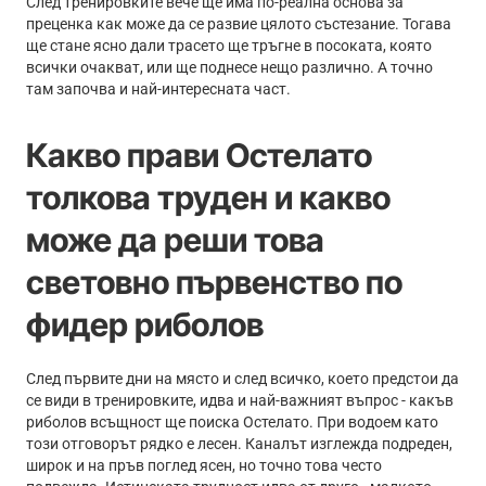
След тренировките вече ще има по-реална основа за
преценка как може да се развие цялото състезание. Тогава
ще стане ясно дали трасето ще тръгне в посоката, която
всички очакват, или ще поднесе нещо различно. А точно
там започва и най-интересната част.
Какво прави Остелато
толкова труден и какво
може да реши това
световно първенство по
фидер риболов
След първите дни на място и след всичко, което предстои да
се види в тренировките, идва и най-важният въпрос - какъв
риболов всъщност ще поиска Остелато. При водоем като
този отговорът рядко е лесен. Каналът изглежда подреден,
широк и на пръв поглед ясен, но точно това често