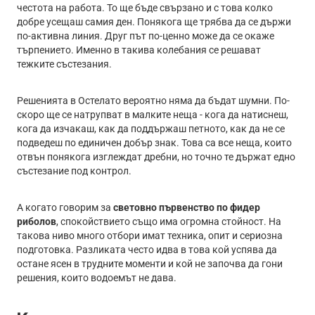
честота на работа. То ще бъде свързано и с това колко
добре усещаш самия ден. Понякога ще трябва да се държи
по-активна линия. Друг път по-ценно може да се окаже
търпението. Именно в такива колебания се решават
тежките състезания.
Решенията в Остелато вероятно няма да бъдат шумни. По-
скоро ще се натрупват в малките неща - кога да натиснеш,
кога да изчакаш, как да поддържаш петното, как да не се
подведеш по единичен добър знак. Това са все неща, които
отвън понякога изглеждат дребни, но точно те държат едно
състезание под контрол.
А когато говорим за
световно първенство по фидер
риболов
, спокойствието също има огромна стойност. На
такова ниво много отбори имат техника, опит и сериозна
подготовка. Разликата често идва в това кой успява да
остане ясен в трудните моменти и кой не започва да гони
решения, които водоемът не дава.