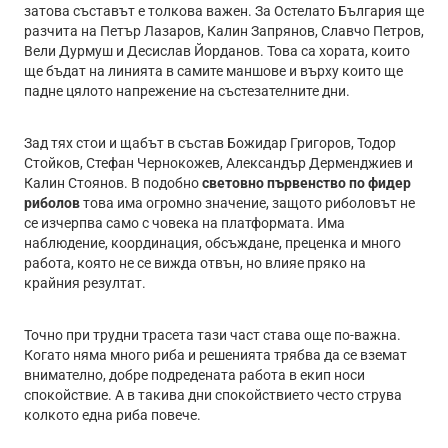
затова съставът е толкова важен. За Остелато България ще
разчита на Петър Лазаров, Калин Запрянов, Славчо Петров,
Вели Дурмуш и Десислав Йорданов. Това са хората, които
ще бъдат на линията в самите маншове и върху които ще
падне цялото напрежение на състезателните дни.
Зад тях стои и щабът в състав Божидар Григоров, Тодор
Стойков, Стефан Чернокожев, Александър Дерменджиев и
Калин Стоянов. В подобно
световно първенство по фидер
риболов
това има огромно значение, защото риболовът не
се изчерпва само с човека на платформата. Има
наблюдение, координация, обсъждане, преценка и много
работа, която не се вижда отвън, но влияе пряко на
крайния резултат.
Точно при трудни трасета тази част става още по-важна.
Когато няма много риба и решенията трябва да се вземат
внимателно, добре подредената работа в екип носи
спокойствие. А в такива дни спокойствието често струва
колкото една риба повече.