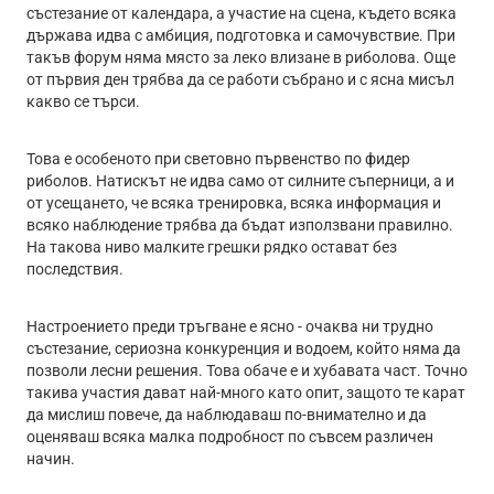
състезание от календара, а участие на сцена, където всяка
държава идва с амбиция, подготовка и самочувствие. При
такъв форум няма място за леко влизане в риболова. Още
от първия ден трябва да се работи събрано и с ясна мисъл
какво се търси.
Това е особеното при световно първенство по фидер
риболов. Натискът не идва само от силните съперници, а и
от усещането, че всяка тренировка, всяка информация и
всяко наблюдение трябва да бъдат използвани правилно.
На такова ниво малките грешки рядко остават без
последствия.
Настроението преди тръгване е ясно - очаква ни трудно
състезание, сериозна конкуренция и водоем, който няма да
позволи лесни решения. Това обаче е и хубавата част. Точно
такива участия дават най-много като опит, защото те карат
да мислиш повече, да наблюдаваш по-внимателно и да
оценяваш всяка малка подробност по съвсем различен
начин.