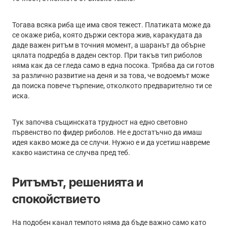
Тогава всяка риба ще има своя тежест. Платиката може да
се окаже риба, която държи сектора жив, каракудата да
даде важен ритъм в точния момент, а шаранът да обърне
цялата подредба в даден сектор. При такъв тип риболов
няма как да се гледа само в една посока. Трябва да си готов
за различно развитие на деня и за това, че водоемът може
да поиска повече търпение, отколкото предварително ти се
иска.
Тук започва същинската трудност на едно световно
първенство по фидер риболов. Не е достатъчно да имаш
идея какво може да се случи. Нужно е и да усетиш навреме
какво наистина се случва пред теб.
Ритъмът, решенията и
спокойствието
На подобен канал темпото няма да бъде важно само като