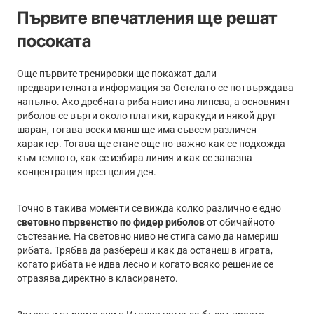
Първите впечатления ще решат
посоката
Още първите тренировки ще покажат дали
предварителната информация за Остелато се потвърждава
напълно. Ако дребната риба наистина липсва, а основният
риболов се върти около платики, каракуди и някой друг
шаран, тогава всеки манш ще има съвсем различен
характер. Тогава ще стане още по-важно как се подхожда
към темпото, как се избира линия и как се запазва
концентрация през целия ден.
Точно в такива моменти се вижда колко различно е едно
световно първенство по фидер риболов
от обичайното
състезание. На световно ниво не стига само да намериш
рибата. Трябва да разбереш и как да останеш в играта,
когато рибата не идва лесно и когато всяко решение се
отразява директно в класирането.