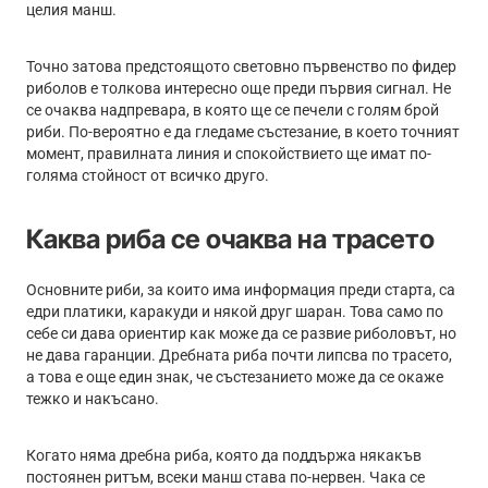
целия манш.
Точно затова предстоящото световно първенство по фидер
риболов е толкова интересно още преди първия сигнал. Не
се очаква надпревара, в която ще се печели с голям брой
риби. По-вероятно е да гледаме състезание, в което точният
момент, правилната линия и спокойствието ще имат по-
голяма стойност от всичко друго.
Каква риба се очаква на трасето
Основните риби, за които има информация преди старта, са
едри платики, каракуди и някой друг шаран. Това само по
себе си дава ориентир как може да се развие риболовът, но
не дава гаранции. Дребната риба почти липсва по трасето,
а това е още един знак, че състезанието може да се окаже
тежко и накъсано.
Когато няма дребна риба, която да поддържа някакъв
постоянен ритъм, всеки манш става по-нервен. Чака се