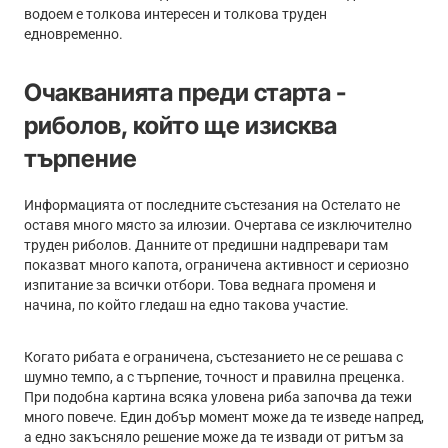
водоем е толкова интересен и толкова труден
едновременно.
Очакванията преди старта -
риболов, който ще изисква
търпение
Информацията от последните състезания на Остелато не
оставя много място за илюзии. Очертава се изключително
труден риболов. Данните от предишни надпревари там
показват много капота, ограничена активност и сериозно
изпитание за всички отбори. Това веднага променя и
начина, по който гледаш на едно такова участие.
Когато рибата е ограничена, състезанието не се решава с
шумно темпо, а с търпение, точност и правилна преценка.
При подобна картина всяка уловена риба започва да тежи
много повече. Един добър момент може да те изведе напред,
а едно закъсняло решение може да те извади от ритъм за