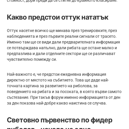
стойност, дори преди да се стигне до крайното класиране.
Какво предстои оттук нататък
Оттук насетне всичко ще минава през тренировките, през
наблюденията и през първите реални сигнали от трасето.
Именно там ще се види дали предварителната информация
се потвърждава напълно, дали рибата ще остане малко и
предпазлива и дали отделните сектори ще се различават
чувствително помежду си.
Най-важното е, че предстои ежедневна информация
директно от мястото на събитието. Това ще даде най-
точната картина за развитието на риболова, за
поведението на рибата и за посоката, в която върви самото
състезание. При такъв форум именно информацията от ден
за ден показва най-добре какво наистина се случва.
Световно първенство по фидер