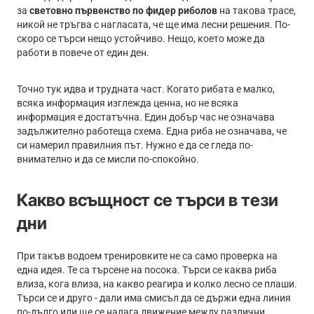
за
световно първенство по фидер риболов
на такова трасе,
никой не тръгва с нагласата, че ще има лесни решения. По-
скоро се търси нещо устойчиво. Нещо, което може да
работи в повече от един ден.
Точно тук идва и трудната част. Когато рибата е малко,
всяка информация изглежда ценна, но не всяка
информация е достатъчна. Един добър час не означава
задължително работеща схема. Една риба не означава, че
си намерил правилния път. Нужно е да се гледа по-
внимателно и да се мисли по-спокойно.
Какво всъщност се търси в тези
дни
При такъв водоем тренировките не са само проверка на
една идея. Те са търсене на посока. Търси се каква риба
влиза, кога влиза, на какво реагира и колко лесно се плаши.
Търси се и друго - дали има смисъл да се държи една линия
по-дълго или ще се налага движение между различни