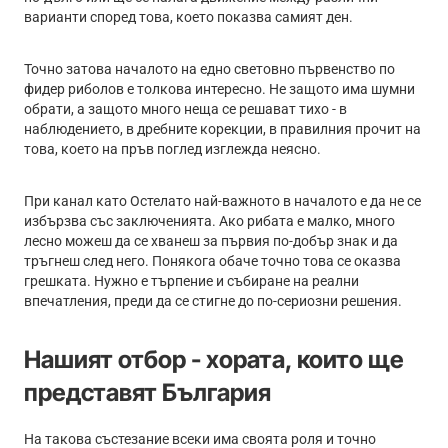
варианти според това, което показва самият ден.
Точно затова началото на едно световно първенство по
фидер риболов е толкова интересно. Не защото има шумни
обрати, а защото много неща се решават тихо - в
наблюдението, в дребните корекции, в правилния прочит на
това, което на пръв поглед изглежда неясно.
При канал като Остелато най-важното в началото е да не се
избързва със заключенията. Ако рибата е малко, много
лесно можеш да се хванеш за първия по-добър знак и да
тръгнеш след него. Понякога обаче точно това се оказва
грешката. Нужно е търпение и събиране на реални
впечатления, преди да се стигне до по-сериозни решения.
Нашият отбор - хората, които ще
представят България
На такова състезание всеки има своята роля и точно