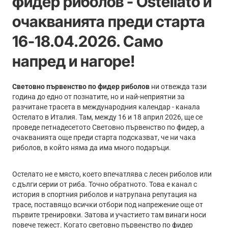
фидер риболов - Ostellato и
очакванията преди старта
16-18.04.2026. Само
напред и нагоре!
Световно първенство по фидер риболов
ни отвежда тази
година до едно от познатите, но и най-неприятни за
разчитане трасета в международния календар - канала
Остелато в Италия. Там, между 16 и 18 април 2026, ще се
проведе петнадесетото Световно първенство по фидер, а
очакванията още преди старта подсказват, че ни чака
риболов, в който няма да има много подаръци.
Остелато не е място, което впечатлява с лесен риболов или
с дълги серии от риба. Точно обратното. Това е канал с
история в спортния риболов и натрупана репутация на
трасе, поставящо всички отбори под напрежение още от
първите тренировки. Затова и участието там винаги носи
повече тежест. Когато световно първенство по фидер